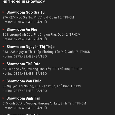
HỆ THỐNG 15 SHOWROOM
Showroom Ngô Gia Tự
276 - 274 Ngô Gia Tự, Phường 4, Quận 10, TP.HCM
Hotline:
0878.488.488
-
BẢN ĐỒ
Showroom An Phú
Số 8 Lương Định Của, Phường An Phú, Quận 2, TP.HCM
Hotline:
0922.488.488
-
BẢN ĐỒ
Showroom Nguyễn Thị Thập
233 - 235 Nguyễn Thị Thập, Phường Tân Phú, Quận 7, TP.HCM
Hotline:
0975.488.488
-
BẢN ĐỒ
Showroom Thủ Đức
59 Tô Ngọc Vân, Phường Linh Tây, TP. Thủ Đức, TP.HCM
Hotline:
0854.488.488
-
BẢN ĐỒ
Showroom Vạn Phúc
36 Nguyễn Thị Nhung, KĐT Vạn Phúc, Thủ Đức, TP.HCM
Hotline:
0837.488.488
-
BẢN ĐỒ
Showroom Bình Tân
615 Kinh Dương Vương, Phường An Lạc, Bình Tân, TP.HCM
Hotline:
0835.488.488
-
BẢN ĐỒ