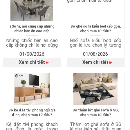
phòng ngủ nhỏ hoặc nhà
giúp bảo vệ sức khỏe, tối
có […]
ưu […]
zSofa, nơi cung cấp những
Bộ ghế sofa kiểu bed xếp gọn,
chiếc bàn ăn cao cấp
chọn mua từ đâu?
Những chiếc bàn ăn cao
Ghế sofa kiểu bed xếp
cấp không chỉ là nơi dùng
gọn là lựa chọn lý tưởng
bữa mà còn góp phần
cho những gia đình hiện
01/08/2026
01/08/2026
tạo nên không gian sinh
đại nhờ thiết kế đa năng,
hoạt chung ấm cúng và
tiết kiệm diện tích và
Xem chi tiết
Xem chi tiết
tiện nghi cho cả gia đình.
mang lại nhiều tiện ích
Vì sao cần có bàn ghế
dành cho gia đình. Vì sao
phòng ăn? Tạo không
nên chọn mua ghế sofa
gian sum họp gia đình
bed? Tối ưu không gian
Bàn ăn là nơi các thành
sống Ghế sofa bed kết
viên cùng […]
hợp hai […]
Bộ kệ đặt tivi phòng ngủ gia
Bộ thảm lót ghế sofa ở SG,
đình, chọn mua từ đâu?
chọn mua từ đâu?
Kệ đặt tivi phòng khách
Thảm lót ghế sofa ở SG
gia đình là một trong
là phụ kiện nội thất quan