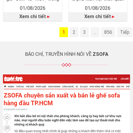
những món nội thất quan
trọng, giúp hoàn thiện
01/08/2026
01/08/2026
trọng giúp phòng khách
không gian phòng khách
trở nên gọn gàng, tiện
và mang lại nhiều lợi ích
Xem chi tiết
Xem chi tiết
nghi và thẩm mỹ hơn.
trong quá trình sử dụng.
Không chỉ đơn thuần là
Thảm lót ghế sofa không
nơi đặt tivi, kệ tivi còn
chỉ là món phụ kiện trang
mang đến nhiều giá trị
1
trí mà còn góp phần bảo
2
3
…
856
Tiếp
trong sinh hoạt hằng
vệ sàn nhà, tăng sự an
ngày. Vì sao cần có kệ […]
toàn, […]
BÁO CHÍ, TRUYỀN HÌNH NÓI VỀ
ZSOFA