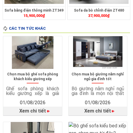
Sofa băng điện thông minh ZT349
Sofa da bò chỉnh điện ZT480
15,900,000
₫
37,900,000
₫
CÁC TIN TỨC KHÁC
Chọn mua bộ ghế sofa phòng
Chọn mua bộ giường nằm nghỉ
khách kiểu giường xếp
ngủ gia đình tốt
Ghế sofa phòng khách
Bộ giường nằm nghỉ ngủ
kiểu giường xếp là giải
gia đình là món nội thất
pháp nội thất thông minh,
quan trọng, ảnh hưởng
01/08/2026
01/08/2026
kết hợp giữa ghế sofa và
trực tiếp đến chất lượng
giường ngủ trong cùng
giấc ngủ, sức khỏe và sự
Xem chi tiết
Xem chi tiết
một sản phẩm. Vì sao
tiện nghi trong cuộc
cần ghế sofa giường?
sống hằng ngày. Một
Tiết kiệm diện tích hiệu
chiếc giường ngủ phù
quả Sofa giường rất phù
hợp không chỉ mang đến
hợp với căn hộ chung cư,
giấc ngủ ngon mà còn