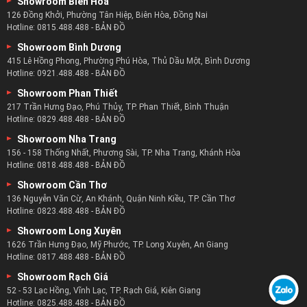
Showroom Biên Hòa
126 Đồng Khởi, Phường Tân Hiệp, Biên Hòa, Đồng Nai
Hotline:
0815.488.488
-
BẢN ĐỒ
Showroom Bình Dương
415 Lê Hồng Phong, Phường Phú Hòa, Thủ Dầu Một, Bình Dương
Hotline:
0921.488.488
-
BẢN ĐỒ
Showroom Phan Thiết
217 Trần Hưng Đạo, Phú Thủy, TP. Phan Thiết, Bình Thuận
Hotline:
0829.488.488
-
BẢN ĐỒ
Showroom Nha Trang
156 - 158 Thống Nhất, Phương Sài, TP. Nha Trang, Khánh Hòa
Hotline:
0818.488.488
-
BẢN ĐỒ
Showroom Cần Thơ
136 Nguyễn Văn Cừ, An Khánh, Quận Ninh Kiều, TP. Cần Thơ
Hotline:
0823.488.488
-
BẢN ĐỒ
Showroom Long Xuyên
1626 Trần Hưng Đạo, Mỹ Phước, TP. Long Xuyên, An Giang
Hotline:
0817.488.488
-
BẢN ĐỒ
Showroom Rạch Giá
52 - 53 Lạc Hồng, Vĩnh Lạc, TP. Rạch Giá, Kiên Giang
Hotline:
0825.488.488
-
BẢN ĐỒ