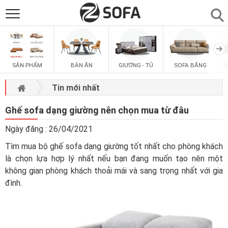
SẢN PHẨM
▼
SẢN PHẨM
BÀN ĂN
GIƯỜNG - TỦ
SOFA BĂNG
S
SOFAS
▼
Tin mới nhất
PHÒNG ĂN
▼
Ghế sofa dạng giường nên chọn mua từ đâu
Ngày đăng : 26/04/2021
PHÒNG NGỦ
▼
Tìm mua bộ ghế sofa dạng giường tốt nhất cho phòng khách
là chọn lựa hợp lý nhất nếu bạn đang muốn tạo nên một
PHÒNG KHÁCH
▼
không gian phòng khách thoải mái và sang trọng nhất với gia
đình.
LIÊN HỆ