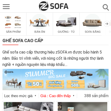
SẢN PHẨM
▼
SẢN PHẨM
BÀN ĂN
GIƯỜNG - TỦ
SOFA BĂNG
S
SOFAS
▼
GHẾ SOFA CAO CẤP
PHÒNG ĂN
▼
Ghế sofa cao cấp thương hiệu zSOFA.vn được bảo hành 5
năm. Bảo trì vĩnh viển, với nòng cốt là những người thợ lành
nghề + nguồn nguyên liệu nhập khẩu.
...
PHÒNG NGỦ
▼
PHÒNG KHÁCH
▼
388 sản phẩm
LIÊN HỆ
Lọc theo mức giá
Giá : Cao đến thấp
▼
▼