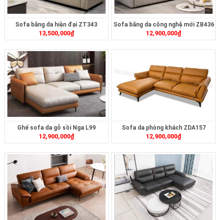
Sofa băng da hiện đại ZT343
Sofa băng da công nghệ mới ZB436
13,500,000
₫
12,900,000
₫
Ghế sofa da gỗ sồi Nga L99
Sofa da phòng khách ZDA157
12,900,000
₫
12,900,000
₫