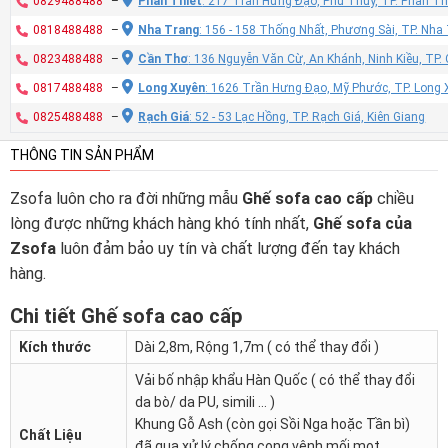
0829488488
–
Phan Thiết
: 217 Trần Hưng Đạo, Phú Thủy, TP. Phan Th
0818488488
–
Nha Trang
: 156 - 158 Thống Nhất, Phương Sài, TP. Nh
0823488488
–
Cần Thơ
: 136 Nguyễn Văn Cừ, An Khánh, Ninh Kiều, TP
0817488488
–
Long Xuyên
: 1626 Trần Hưng Đạo, Mỹ Phước, TP. Long 
0825488488
–
Rạch Giá
: 52 - 53 Lạc Hồng, TP. Rạch Giá, Kiên Giang
THÔNG TIN SẢN PHẨM
Zsofa luôn cho ra đời những mẫu
Ghế sofa cao cấp
chiều
lòng được những khách hàng khó tính nhất,
Ghế sofa của
Zsofa
luôn đảm bảo uy tín và chất lượng đến tay khách
hàng.
Chi tiết Ghế sofa cao cấp
Kích thước
Dài 2,8m, Rộng 1,7m ( có thể thay đổi )
Vải bố nhập khẩu Hàn Quốc ( có thể thay đổi
da bò/ da PU, simili … )
Khung Gỗ Ash (còn gọi Sồi Nga hoặc Tần bì)
Chất Liệu
đã qua xử lý chống cong vênh mối mọt