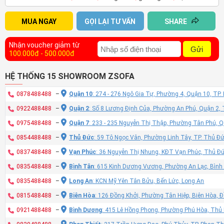
MUA NGAY
GỌI LẠI TƯ VẤN
SHARE
Nhận voucher giảm từ
Gửi
100.000đ - 500.000đ
HỆ THỐNG 15 SHOWROOM ZSOFA
0878488488
–
Quận 10
: 274 - 276 Ngô Gia Tự, Phường 4, Quận 10, TP
0922488488
–
Quận 2
: Số 8 Lương Định Của, Phường An Phú, Quận 2,
0975488488
–
Quận 7
: 233 - 235 Nguyễn Thị Thập, Phường Tân Phú, 
0854488488
–
Thủ Đức
: 59 Tô Ngọc Vân, Phường Linh Tây, TP. Thủ Đ
0837488488
–
Vạn Phúc
: 36 Nguyễn Thị Nhung, KĐT Vạn Phúc, Thủ Đ
0835488488
–
Bình Tân
: 615 Kinh Dương Vương, Phường An Lạc, Bình
0835488488
–
Long An
: KCN Mỹ Yên Tân Bửu, Bến Lức, Long An
0815488488
–
Biên Hòa
: 126 Đồng Khởi, Phường Tân Hiệp, Biên Hòa, 
0921488488
–
Bình Dương
: 415 Lê Hồng Phong, Phường Phú Hòa, Thủ