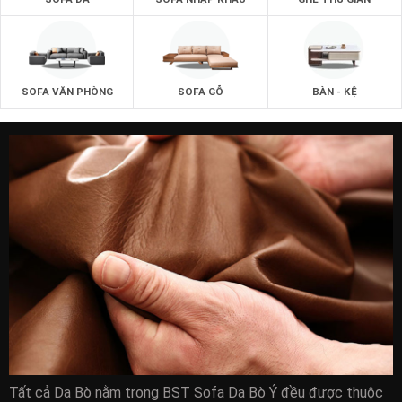
SOFA VĂN PHÒNG
SOFA GỖ
BÀN - KỆ
Tất cả Da Bò nằm trong BST Sofa Da Bò Ý đều được thuộc