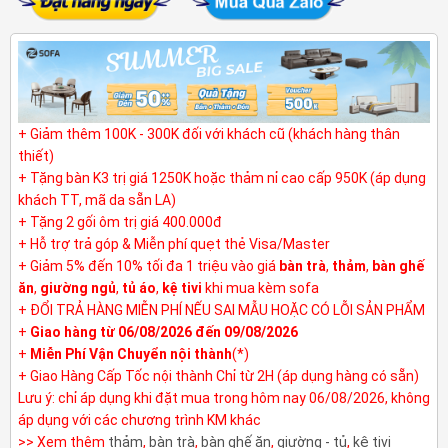
+ Giảm thêm 100K - 300K đối với khách cũ (khách hàng thân
thiết)
+ Tặng bàn K3 trị giá 1250K hoặc thảm nỉ cao cấp 950K (áp dụng
khách TT, mã da sẵn LA)
+ Tặng 2 gối ôm trị giá 400.000đ
+ Hỗ trợ trả góp & Miễn phí quẹt thẻ Visa/Master
+ Giảm 5% đến 10% tối đa 1 triệu vào giá
bàn trà
,
thảm
,
bàn ghế
ăn
,
giường ngủ
,
tủ áo
,
kệ tivi
khi mua kèm sofa
+ ĐỔI TRẢ HÀNG MIỄN PHÍ NẾU SAI MẪU HOẶC CÓ LỖI SẢN PHẨM
+
Giao hàng từ 06/08/2026 đến 09/08/2026
+
Miễn Phí Vận Chuyển nội thành
(*)
+ Giao Hàng Cấp Tốc nội thành Chỉ từ 2H (áp dụng hàng có sẵn)
Lưu ý: chỉ áp dụng khi đặt mua trong hôm nay 06/08/2026, không
áp dụng với các chương trình KM khác
>> Xem thêm
thảm
,
bàn trà
,
bàn ghế ăn
,
giường - tủ
,
kệ tivi