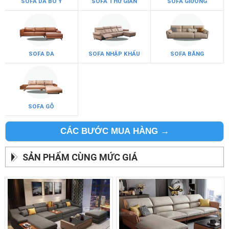
SOFA DA BÒ Ý
SOFA THƯ GIÃN
SOFA GIƯỜNG
SOFA DA
SOFA NHẬP KHẨU
SOFA BĂNG
SOFA GỖ
CÁC BƯỚC MUA HÀNG →
SẢN PHẨM CÙNG MỨC GIÁ