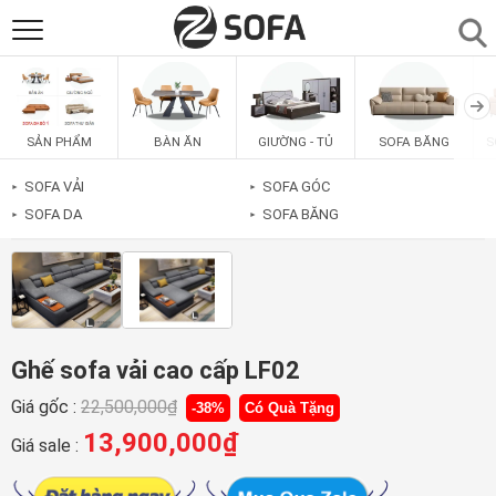
SẢN PHẨM
▼
BÀN ĂN
GIƯỜNG - TỦ
SOFA BĂNG
S
SẢN PHẨM
SOFAS
▼
SOFA VẢI
SOFA GÓC
►
►
SOFA DA
SOFA BĂNG
►
►
PHÒNG ĂN
▼
PHÒNG NGỦ
▼
PHÒNG KHÁCH
▼
Ghế sofa vải cao cấp LF02
Giá gốc :
22,500,000
₫
-38%
Có Quà Tặng
LIÊN HỆ
13,900,000
₫
Giá sale :