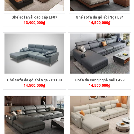
Ghế sofa vải cao cấp LF07
Ghế sofa da gỗ sồi Nga L84
13,900,000
₫
14,500,000
₫
Ghế sofa da gỗ sồi Nga ZP113B
Sofa da công nghệ mới L429
14,500,000
₫
14,500,000
₫