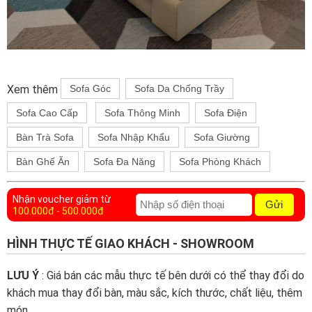
Xem thêm
Sofa Góc
Sofa Da Chống Trầy
Sofa Cao Cấp
Sofa Thông Minh
Sofa Điện
Bàn Trà Sofa
Sofa Nhập Khẩu
Sofa Giường
Bàn Ghế Ăn
Sofa Đa Năng
Sofa Phòng Khách
Nhận voucher giảm từ
Gửi
100.000đ - 500.000đ
HÌNH THỰC TẾ GIAO KHÁCH - SHOWROOM
LƯU Ý
: Giá bán các mẫu thực tế bên dưới có thể thay đổi do
khách mua thay đổi bàn, màu sắc, kích thước, chất liệu, thêm
món, ...