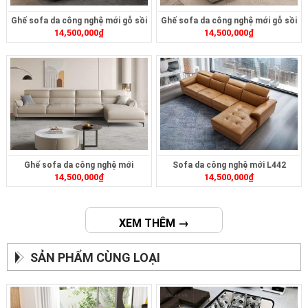
Ghế sofa da công nghệ mới gỗ sồi
Ghế sofa da công nghệ mới gỗ sồi
14,500,000
₫
14,500,000
₫
L105
L108
Ghế sofa da công nghệ mới
Sofa da công nghệ mới L442
14,500,000
₫
14,500,000
₫
ZB1751
XEM THÊM →
SẢN PHẨM CÙNG LOẠI