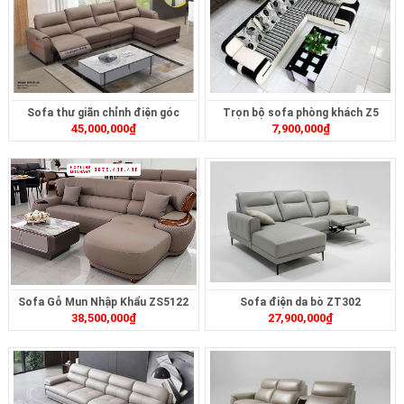
Sofa thư giãn chỉnh điện góc
Trọn bộ sofa phòng khách Z5
45,000,000
₫
7,900,000
₫
ZT239
Sofa Gỗ Mun Nhập Khẩu ZS5122
Sofa điện da bò ZT302
38,500,000
₫
27,900,000
₫