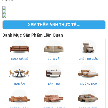
XEM THÊM ẢNH THỰC TẾ→
Danh Mục Sản Phẩm Liên Quan
SOFA GIÁ RẺ
SOFA VẢI
GHẾ THƯ GIÃN
BÀN ĂN
BÀN TRÀ
GIƯỜNG NGỦ