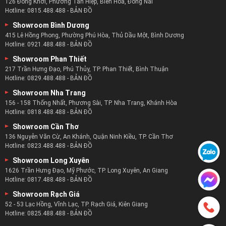
126 Đồng Khởi, Phường Tân Hiệp, Biên Hòa, Đồng Nai
Hotline:
0815.488.488
-
BẢN ĐỒ
Showroom Bình Dương
415 Lê Hồng Phong, Phường Phú Hòa, Thủ Dầu Một, Bình Dương
Hotline:
0921.488.488
-
BẢN ĐỒ
Showroom Phan Thiết
217 Trần Hưng Đạo, Phú Thủy, TP. Phan Thiết, Bình Thuận
Hotline:
0829.488.488
-
BẢN ĐỒ
Showroom Nha Trang
156 - 158 Thống Nhất, Phương Sài, TP. Nha Trang, Khánh Hòa
Hotline:
0818.488.488
-
BẢN ĐỒ
Showroom Cần Thơ
136 Nguyễn Văn Cừ, An Khánh, Quận Ninh Kiều, TP. Cần Thơ
Hotline:
0823.488.488
-
BẢN ĐỒ
Showroom Long Xuyên
1626 Trần Hưng Đạo, Mỹ Phước, TP. Long Xuyên, An Giang
Hotline:
0817.488.488
-
BẢN ĐỒ
Showroom Rạch Giá
52 - 53 Lạc Hồng, Vĩnh Lạc, TP. Rạch Giá, Kiên Giang
Hotline:
0825.488.488
-
BẢN ĐỒ