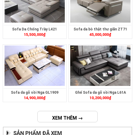
Sofa Da Chống Trầy L421
Sofa da bò thật thư giãn ZT71
15,500,000
₫
45,000,000
₫
Sofa da gỗ sồi Nga GL1909
Ghế Sofa da gỗ sồi Nga L61A
14,900,000
₫
10,200,000
₫
XEM THÊM →
SẢN PHẨM ĐÃ XEM