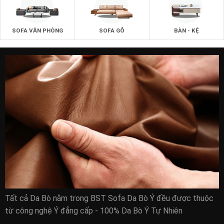
Những kiểu dáng bàn đẹp nhất dành cho phòng ăn sẽ có tại
zSofa.
SOFA VĂN PHÒNG
SOFA GỖ
BÀN - KỆ
Dù bạn là người ưa chuộng phong cách hiện đại hay phong
cách cổ điển thì cũng hãy yên tâm.
Khi đến với zSofa bạn sẽ chọn được những chiếc bàn đẹp
nhất và ưng ý nhất.
Tất cả Da Bò nằm trong BST Sofa Da Bò Ý đều được thuộc
từ công nghệ Ý đẳng cấp - 100% Da Bò Ý Tự Nhiên