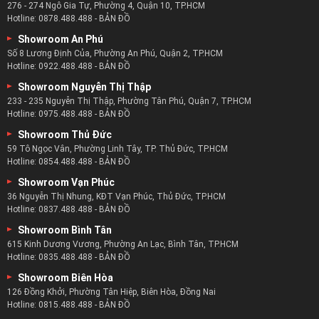
Xem Ngay:
Mẫu Sofa Đơn
276 - 274 Ngô Gia Tự, Phường 4, Quận 10, TP.HCM
Xem Ngay:
Mẫu Ghế Sofa Cổ Điển
Hotline:
0878.488.488
-
BẢN ĐỒ
Showroom An Phú
Bàn ghế ăn trên thị trường:
Số 8 Lương Định Của, Phường An Phú, Quận 2, TP.HCM
Hotline:
0922.488.488
-
BẢN ĐỒ
Khi gia đình bạn quây quần bên bàn ghế ăn rộn rã tiếng cười
Showroom Nguyễn Thị Thập
nói vui vẻ. Cuộc trò chuyện thường xoay quanh thức ăn, tin
233 - 235 Nguyễn Thị Thập, Phường Tân Phú, Quận 7, TP.HCM
tức trong ngày và các sự kiện sắp diễn ra. Đây thường là
Hotline:
0975.488.488
-
BẢN ĐỒ
những khoảnh khắc mà bạn cảm thấy gắn kết nhất gia đình
Showroom Thủ Đức
mình. Không chỉ vì họ đang chia sẻ suy nghĩ với bạn mà còn
59 Tô Ngọc Vân, Phường Linh Tây, TP. Thủ Đức, TP.HCM
vì họ đang ngồi đối diện nhau – đó là một trải nghiệm thân
Hotline:
0854.488.488
-
BẢN ĐỒ
mật.
Showroom Vạn Phúc
36 Nguyễn Thị Nhung, KĐT Vạn Phúc, Thủ Đức, TP.HCM
Hotline:
0837.488.488
-
BẢN ĐỒ
Showroom Bình Tân
615 Kinh Dương Vương, Phường An Lạc, Bình Tân, TP.HCM
Hotline:
0835.488.488
-
BẢN ĐỒ
Showroom Biên Hòa
126 Đồng Khởi, Phường Tân Hiệp, Biên Hòa, Đồng Nai
Hotline:
0815.488.488
-
BẢN ĐỒ