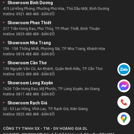
Showroom Bình Dương
415 Lê Hồng Phong, Phường Phú Hòa, Thủ Dầu Một, Bình Dương
Hotline:
0921.488.488
-
BẢN ĐỒ
Showroom Phan Thiết
217 Trần Hưng Đạo, Phú Thủy, TP. Phan Thiết, Bình Thuận
Hotline:
0829.488.488
-
BẢN ĐỒ
Showroom Nha Trang
Thật không may, cảm giác tương tự có thể thiếu khi bạn có
156 - 158 Thống Nhất, Phương Sài, TP. Nha Trang, Khánh Hòa
ít bữa tối cùng nhau do lịch trình làm việc hoặc các nghĩa
Hotline:
0818.488.488
-
BẢN ĐỒ
vụ khác. Đó là lý do tại sao điều quan trọng là phải tìm một
Showroom Cần Thơ
vị trí trong bàn ghế ăn để mọi người có cơ hội nói chuyện
136 Nguyễn Văn Cừ, An Khánh, Quận Ninh Kiều, TP. Cần Thơ
Hotline:
0823.488.488
-
BẢN ĐỒ
với nhau mà không la hét và không cần phải dựa vào quá
Showroom Long Xuyên
gần. Chỗ đó được gọi là đầu bàn.
1626 Trần Hưng Đạo, Mỹ Phước, TP. Long Xuyên, An Giang
Hotline:
0817.488.488
-
BẢN ĐỒ
Bàn ghế ăn hiện đại
Showroom Rạch Giá
“Bàn ghế ăn là gì?” là một câu hỏi sẽ có câu trả lời vào một
52 - 53 Lạc Hồng, Vĩnh Lạc, TP. Rạch Giá, Kiên Giang
Hotline:
0825.488.488
-
BẢN ĐỒ
ngày không xa. Tất cả chúng tôi đều muốn tìm hiểu thêm
về nó. Hiện tại, bài viết cung cấp một nền tảng quan trọng
CÔNG TY TNHH SX - TM - DV HOÀNG GIA DL
về bàn ghế ăn nói chung cũng như lịch sử và chức năng của