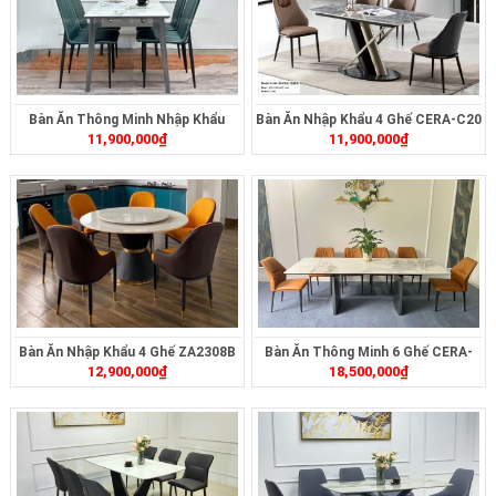
Bàn Ăn Thông Minh Nhập Khẩu
Bàn Ăn Nhập Khẩu 4 Ghế CERA-C20
11,900,000
₫
11,900,000
₫
ZA2357
Bàn Ăn Nhập Khẩu 4 Ghế ZA2308B
Bàn Ăn Thông Minh 6 Ghế CERA-
12,900,000
₫
18,500,000
₫
2321B