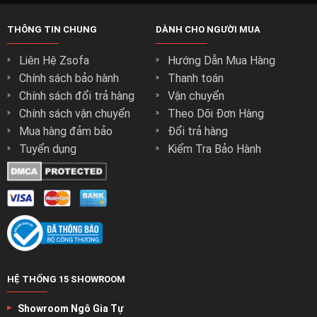
THÔNG TIN CHUNG
DÀNH CHO NGƯỜI MUA
Bàn ăn với mức giá hợp lý :
Liên Hệ Zsofa
Hướng Dẫn Mua Hàng
Chính sách bảo hành
Thanh toán
Giá cả không phải là điều khách hàng nên lo lắng khi mua
Chính sách đổi trả hàng
Vận chuyển
hàng tại zSofa.
Chính sách vận chuyển
Theo Dõi Đơn Hàng
Vì zSofa cung cấp cho khách hàng những mức giá hợp lý
Mua hàng đảm bảo
Đổi trả hàng
nhất cho mọi sản phẩm.
Tuyển dụng
Kiểm Tra Bảo Hành
Giúp người tiêu dùng chọn lựa sản phẩm ưng ý nhất với
mức giá hợp lý .
Cùng với những hình thức thanh toán đa dạng để tạo sự
thoải mái cho khách hàng khi chọn
mua bàn ghế ăn tại
zSofa
.
Xem thêm các danh mục khác:
HỆ THỐNG 15 SHOWROOM
Xem Ngay:
Mẫu Sofa Vải Nỉ ( Vải Nhung – Vải Bố)
Xem Ngay:
Mẫu Ghế Sofa Da
Showroom Ngô Gia Tự