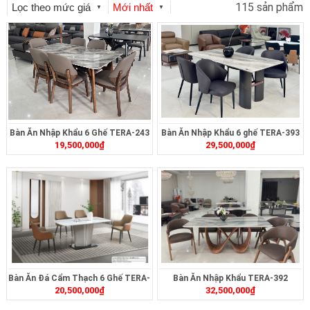
115 sản phẩm
Lọc theo mức giá
Mới nhất
▼
▼
Bàn Ăn Nhập Khẩu 6 Ghế TERA-243
Bàn Ăn Nhập Khẩu 6 ghế TERA-393
19,500,000
₫
29,500,000
₫
Bàn Ăn Đá Cẩm Thạch 6 Ghế TERA-
Bàn Ăn Nhập Khẩu TERA-392
20,500,000
₫
32,500,000
₫
MT2321