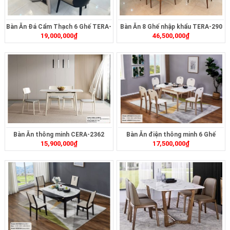
Bàn Ăn Đá Cẩm Thạch 6 Ghế TERA-
Bàn Ăn 8 Ghế nhập khẩu TERA-290
19,000,000
₫
46,500,000
₫
270
Bàn Ăn thông minh CERA-2362
Bàn Ăn điện thông minh 6 Ghế
15,900,000
₫
17,500,000
₫
TERA-262