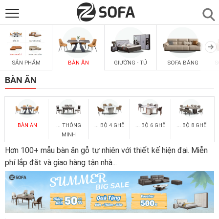
SẢN PHẨM
▼
SẢN PHẨM
BÀN ĂN
GIƯỜNG - TỦ
SOFA BĂNG
S
SOFAS
▼
BÀN ĂN
PHÒNG ĂN
▼
BÀN ĂN
... THÔNG
... BỘ 4 GHẾ
... BỘ 6 GHẾ
... BỘ 8 GHẾ
PHÒNG NGỦ
▼
MINH
Hơn 100+ mẫu bàn ăn gỗ tự nhiên với thiết kế hiện đại. Miễn
PHÒNG KHÁCH
▼
phí lắp đặt và giao hàng tận nhà
...
LIÊN HỆ