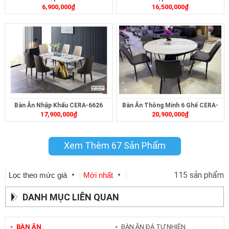
6,900,000
₫
16,500,000
₫
Bàn Ăn Nhập Khẩu CERA-6626
Bàn Ăn Thông Minh 6 Ghế CERA-
17,900,000
₫
20,900,000
₫
182
Xem Thêm 67 Sản Phẩm
115 sản phẩm
Lọc theo mức giá
Mới nhất
▼
▼
DANH MỤC LIÊN QUAN
BÀN ĂN
BÀN ĂN ĐÁ TỰ NHIÊN
►
►