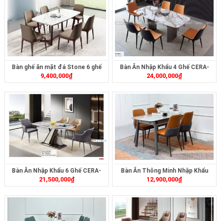
Bàn ghế ăn mặt đá Stone 6 ghế
Bàn Ăn Nhập Khẩu 4 Ghế CERA-
9,400,000
₫
24,000,000
₫
T183
Bàn Ăn Nhập Khẩu 6 Ghế CERA-
Bàn Ăn Thông Minh Nhập Khẩu
21,500,000
₫
12,900,000
₫
2361
ZA2358