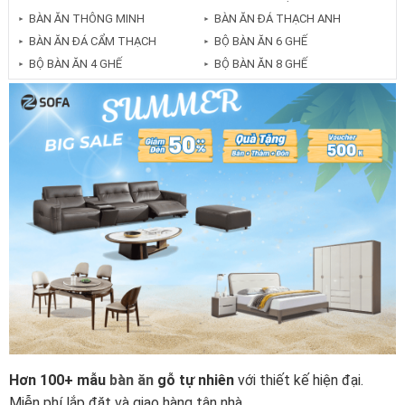
BÀN ĂN THÔNG MINH
BÀN ĂN ĐÁ THẠCH ANH
►
►
BÀN ĂN ĐÁ CẨM THẠCH
BỘ BÀN ĂN 6 GHẾ
►
►
BỘ BÀN ĂN 4 GHẾ
BỘ BÀN ĂN 8 GHẾ
►
►
Hơn 100+ mẫu
bàn ăn
gỗ tự nhiên
với thiết kế hiện đại.
Miễn phí lắp đặt và giao hàng tận nhà