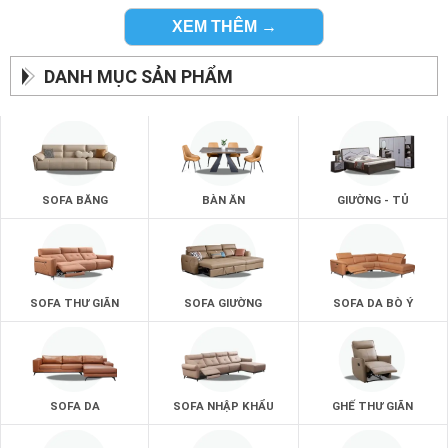
XEM THÊM →
DANH MỤC SẢN PHẨM
SOFA BĂNG
BÀN ĂN
GIƯỜNG - TỦ
SOFA THƯ GIÃN
SOFA GIƯỜNG
SOFA DA BÒ Ý
SOFA DA
SOFA NHẬP KHẨU
GHẾ THƯ GIÃN
Bàn phòng ăn đẹp nhất :