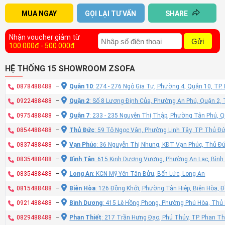
MUA NGAY
GỌI LẠI TƯ VẤN
SHARE
Nhận voucher giảm từ
Gửi
100.000đ - 500.000đ
HỆ THỐNG 15 SHOWROOM ZSOFA
0878488488
–
Quận 10
: 274 - 276 Ngô Gia Tự, Phường 4, Quận 10, TP
0922488488
–
Quận 2
: Số 8 Lương Định Của, Phường An Phú, Quận 2,
0975488488
–
Quận 7
: 233 - 235 Nguyễn Thị Thập, Phường Tân Phú, 
0854488488
–
Thủ Đức
: 59 Tô Ngọc Vân, Phường Linh Tây, TP. Thủ Đ
0837488488
–
Vạn Phúc
: 36 Nguyễn Thị Nhung, KĐT Vạn Phúc, Thủ Đ
0835488488
–
Bình Tân
: 615 Kinh Dương Vương, Phường An Lạc, Bình
0835488488
–
Long An
: KCN Mỹ Yên Tân Bửu, Bến Lức, Long An
0815488488
–
Biên Hòa
: 126 Đồng Khởi, Phường Tân Hiệp, Biên Hòa, 
0921488488
–
Bình Dương
: 415 Lê Hồng Phong, Phường Phú Hòa, Thủ
0829488488
–
Phan Thiết
: 217 Trần Hưng Đạo, Phú Thủy, TP. Phan Th