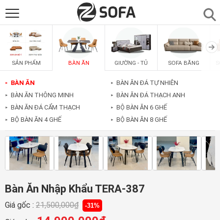
SẢN PHẨM
▼
BÀN ĂN
GIƯỜNG - TỦ
SOFA BĂNG
S
SẢN PHẨM
SOFAS
▼
BÀN ĂN
BÀN ĂN ĐÁ TỰ NHIÊN
►
►
BÀN ĂN THÔNG MINH
BÀN ĂN ĐÁ THẠCH ANH
►
►
PHÒNG ĂN
▼
BÀN ĂN ĐÁ CẨM THẠCH
BỘ BÀN ĂN 6 GHẾ
►
►
BỘ BÀN ĂN 4 GHẾ
BỘ BÀN ĂN 8 GHẾ
►
►
PHÒNG NGỦ
▼
PHÒNG KHÁCH
▼
Bàn Ăn Nhập Khẩu TERA-387
LIÊN HỆ
Giá gốc :
21,500,000
₫
-31%