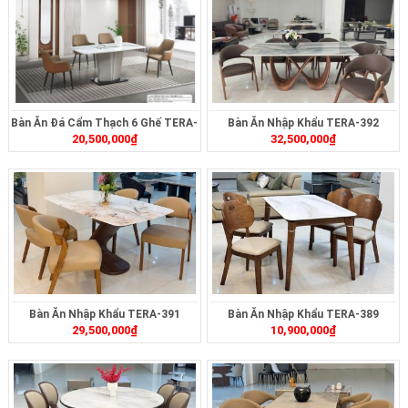
Bàn Ăn Đá Cẩm Thạch 6 Ghế TERA-
Bàn Ăn Nhập Khẩu TERA-392
20,500,000
₫
32,500,000
₫
MT2321
Bàn Ăn Nhập Khẩu TERA-391
Bàn Ăn Nhập Khẩu TERA-389
29,500,000
₫
10,900,000
₫