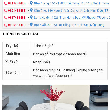
0818488488
–
Nha Trang
: 156 - 158 Thống Nhất, Phương Sài, TP. Nh
0823488488
–
Cần Thơ
: 136 Nguyễn Văn Cừ, An Khánh, Ninh Kiều, TP
0817488488
–
Long Xuyên
: 1626 Trần Hưng Đạo, Mỹ Phước, TP. Long 
0825488488
–
Rạch Giá
: 52 - 53 Lạc Hồng, TP. Rạch Giá, Kiên Giang
THÔNG TIN SẢN PHẨM
Trọn bộ
1.4m + 6 ghế
Chất liệu
Bàn ăn gỗ thịt mặt đá nhân tạo NK
Xuất xứ
Nhập Khẩu
Bảo hành điện tử 12 tháng ( khung sườn ) tại
Bảo hành
www.zsofa.vn/baohanh/