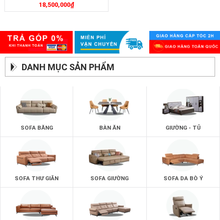
18,500,000
₫
DANH MỤC SẢN PHẨM
SOFA BĂNG
BÀN ĂN
GIƯỜNG - TỦ
SOFA THƯ GIÃN
SOFA GIƯỜNG
SOFA DA BÒ Ý