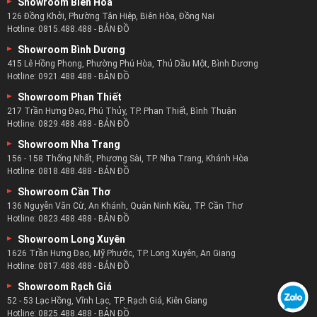
Showroom Biên Hòa
126 Đồng Khởi, Phường Tân Hiệp, Biên Hòa, Đồng Nai
Hotline:
0815.488.488
-
BẢN ĐỒ
Showroom Bình Dương
415 Lê Hồng Phong, Phường Phú Hòa, Thủ Dầu Một, Bình Dương
Hotline:
0921.488.488
-
BẢN ĐỒ
Showroom Phan Thiết
217 Trần Hưng Đạo, Phú Thủy, TP. Phan Thiết, Bình Thuận
Hotline:
0829.488.488
-
BẢN ĐỒ
Showroom Nha Trang
156 - 158 Thống Nhất, Phương Sài, TP. Nha Trang, Khánh Hòa
Hotline:
0818.488.488
-
BẢN ĐỒ
Showroom Cần Thơ
136 Nguyễn Văn Cừ, An Khánh, Quận Ninh Kiều, TP. Cần Thơ
Hotline:
0823.488.488
-
BẢN ĐỒ
Showroom Long Xuyên
1626 Trần Hưng Đạo, Mỹ Phước, TP. Long Xuyên, An Giang
Hotline:
0817.488.488
-
BẢN ĐỒ
Showroom Rạch Giá
52 - 53 Lạc Hồng, Vĩnh Lạc, TP. Rạch Giá, Kiên Giang
Hotline:
0825.488.488
-
BẢN ĐỒ