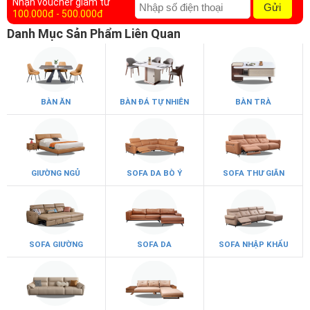
Nhận voucher giảm từ
Gửi
100.000đ - 500.000đ
Danh Mục Sản Phẩm Liên Quan
BÀN ĂN
BÀN ĐÁ TỰ NHIÊN
BÀN TRÀ
GIƯỜNG NGỦ
SOFA DA BÒ Ý
SOFA THƯ GIÃN
SOFA GIƯỜNG
SOFA DA
SOFA NHẬP KHẨU