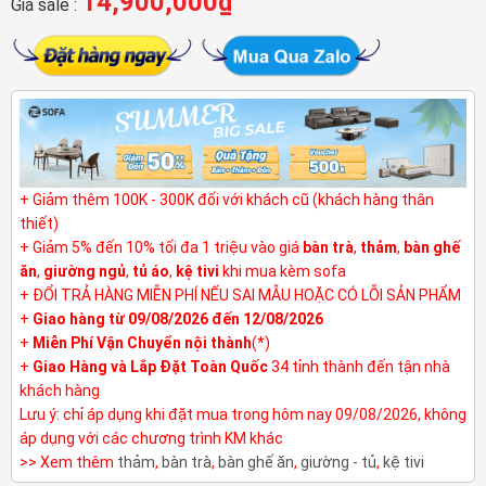
14,900,000
₫
Giá sale :
+ Giảm thêm 100K - 300K đối với khách cũ (khách hàng thân
thiết)
+ Giảm 5% đến 10% tối đa 1 triệu vào giá
bàn trà
,
thảm
,
bàn ghế
ăn
,
giường ngủ
,
tủ áo
,
kệ tivi
khi mua kèm sofa
+ ĐỔI TRẢ HÀNG MIỄN PHÍ NẾU SAI MẪU HOẶC CÓ LỖI SẢN PHẨM
+
Giao hàng từ 09/08/2026 đến 12/08/2026
+
Miễn Phí Vận Chuyển nội thành
(*)
+
Giao Hàng và Lắp Đặt Toàn Quốc
34 tỉnh thành đến tận nhà
khách hàng
Lưu ý: chỉ áp dụng khi đặt mua trong hôm nay 09/08/2026, không
áp dụng với các chương trình KM khác
>> Xem thêm
thảm
,
bàn trà
,
bàn ghế ăn
,
giường - tủ
,
kệ tivi