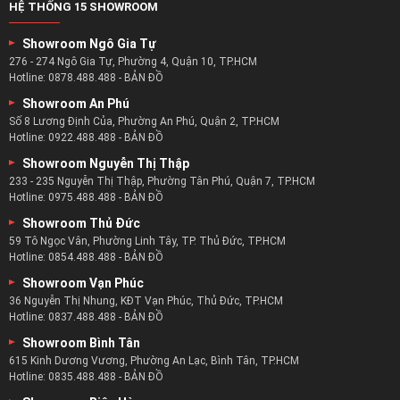
HỆ THỐNG 15 SHOWROOM
Showroom Ngô Gia Tự
276 - 274 Ngô Gia Tự, Phường 4, Quận 10, TP.HCM
Hotline:
0878.488.488
-
BẢN ĐỒ
Showroom An Phú
Số 8 Lương Định Của, Phường An Phú, Quận 2, TP.HCM
Hotline:
0922.488.488
-
BẢN ĐỒ
Showroom Nguyễn Thị Thập
233 - 235 Nguyễn Thị Thập, Phường Tân Phú, Quận 7, TP.HCM
Hotline:
0975.488.488
-
BẢN ĐỒ
Showroom Thủ Đức
59 Tô Ngọc Vân, Phường Linh Tây, TP. Thủ Đức, TP.HCM
Hotline:
0854.488.488
-
BẢN ĐỒ
Showroom Vạn Phúc
36 Nguyễn Thị Nhung, KĐT Vạn Phúc, Thủ Đức, TP.HCM
Hotline:
0837.488.488
-
BẢN ĐỒ
Showroom Bình Tân
615 Kinh Dương Vương, Phường An Lạc, Bình Tân, TP.HCM
Hotline:
0835.488.488
-
BẢN ĐỒ