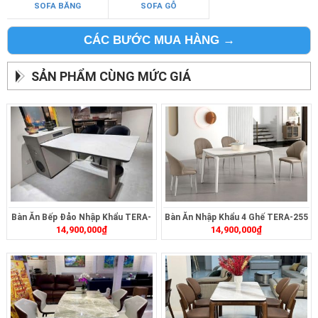
SOFA BĂNG
SOFA GỖ
CÁC BƯỚC MUA HÀNG →
SẢN PHẨM CÙNG MỨC GIÁ
Bàn Ăn Bếp Đảo Nhập Khẩu TERA-
Bàn Ăn Nhập Khẩu 4 Ghế TERA-255
14,900,000
₫
14,900,000
₫
497