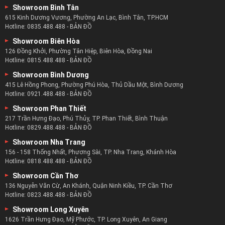
Showroom Bình Tân
615 Kinh Dương Vương, Phường An Lạc, Bình Tân, TP.HCM
Hotline:
0835.488.488
-
BẢN ĐỒ
Showroom Biên Hòa
126 Đồng Khởi, Phường Tân Hiệp, Biên Hòa, Đồng Nai
Hotline:
0815.488.488
-
BẢN ĐỒ
Showroom Bình Dương
415 Lê Hồng Phong, Phường Phú Hòa, Thủ Dầu Một, Bình Dương
Hotline:
0921.488.488
-
BẢN ĐỒ
Showroom Phan Thiết
217 Trần Hưng Đạo, Phú Thủy, TP. Phan Thiết, Bình Thuận
Hotline:
0829.488.488
-
BẢN ĐỒ
Showroom Nha Trang
156 - 158 Thống Nhất, Phương Sài, TP. Nha Trang, Khánh Hòa
Hotline:
0818.488.488
-
BẢN ĐỒ
Showroom Cần Thơ
136 Nguyễn Văn Cừ, An Khánh, Quận Ninh Kiều, TP. Cần Thơ
Hotline:
0823.488.488
-
BẢN ĐỒ
Showroom Long Xuyên
1626 Trần Hưng Đạo, Mỹ Phước, TP. Long Xuyên, An Giang