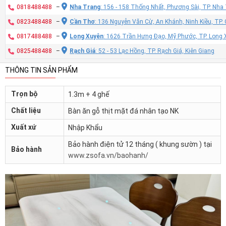
0818488488
–
Nha Trang
: 156 - 158 Thống Nhất, Phương Sài, TP. Nh
0823488488
–
Cần Thơ
: 136 Nguyễn Văn Cừ, An Khánh, Ninh Kiều, TP
0817488488
–
Long Xuyên
: 1626 Trần Hưng Đạo, Mỹ Phước, TP. Long 
0825488488
–
Rạch Giá
: 52 - 53 Lạc Hồng, TP. Rạch Giá, Kiên Giang
THÔNG TIN SẢN PHẨM
Trọn bộ
1.3m + 4 ghế
Chất liệu
Bàn ăn gỗ thịt mặt đá nhân tạo NK
Xuất xứ
Nhập Khẩu
Bảo hành điện tử 12 tháng ( khung sườn ) tại
Bảo hành
www.zsofa.vn/baohanh/