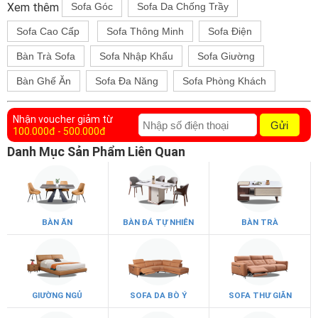
Xem thêm
Sofa Góc
Sofa Da Chống Trầy
Sofa Cao Cấp
Sofa Thông Minh
Sofa Điện
Bàn Trà Sofa
Sofa Nhập Khẩu
Sofa Giường
Bàn Ghế Ăn
Sofa Đa Năng
Sofa Phòng Khách
Nhận voucher giảm từ
Gửi
100.000đ - 500.000đ
Danh Mục Sản Phẩm Liên Quan
BÀN ĂN
BÀN ĐÁ TỰ NHIÊN
BÀN TRÀ
GIƯỜNG NGỦ
SOFA DA BÒ Ý
SOFA THƯ GIÃN