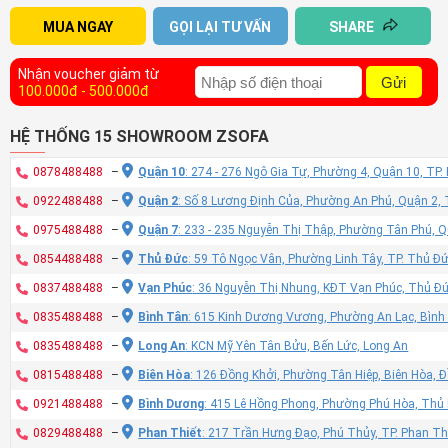
MUA NGAY
GỌI LẠI TƯ VẤN
SHARE
Nhận voucher giảm từ
Gửi
100.000đ - 500.000đ
HỆ THỐNG 15 SHOWROOM ZSOFA
0878488488
–
Quận 10
: 274 - 276 Ngô Gia Tự, Phường 4, Quận 10, TP
0922488488
–
Quận 2
: Số 8 Lương Định Của, Phường An Phú, Quận 2,
0975488488
–
Quận 7
: 233 - 235 Nguyễn Thị Thập, Phường Tân Phú, 
0854488488
–
Thủ Đức
: 59 Tô Ngọc Vân, Phường Linh Tây, TP. Thủ Đ
0837488488
–
Vạn Phúc
: 36 Nguyễn Thị Nhung, KĐT Vạn Phúc, Thủ Đ
0835488488
–
Bình Tân
: 615 Kinh Dương Vương, Phường An Lạc, Bình
0835488488
–
Long An
: KCN Mỹ Yên Tân Bửu, Bến Lức, Long An
0815488488
–
Biên Hòa
: 126 Đồng Khởi, Phường Tân Hiệp, Biên Hòa, 
0921488488
–
Bình Dương
: 415 Lê Hồng Phong, Phường Phú Hòa, Thủ
0829488488
–
Phan Thiết
: 217 Trần Hưng Đạo, Phú Thủy, TP. Phan Th