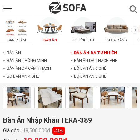
SẢN PHẨM
▼
BÀN ĂN
GIƯỜNG - TỦ
SOFA BĂNG
S
SẢN PHẨM
SOFAS
▼
BÀN ĂN
BÀN ĂN ĐÁ TỰ NHIÊN
►
►
BÀN ĂN THÔNG MINH
BÀN ĂN ĐÁ THẠCH ANH
►
►
PHÒNG ĂN
▼
BÀN ĂN ĐÁ CẨM THẠCH
BỘ BÀN ĂN 6 GHẾ
►
►
BỘ BÀN ĂN 4 GHẾ
BỘ BÀN ĂN 8 GHẾ
►
►
PHÒNG NGỦ
▼
PHÒNG KHÁCH
▼
Bàn Ăn Nhập Khẩu TERA-389
LIÊN HỆ
Giá gốc :
18,500,000
₫
-41%