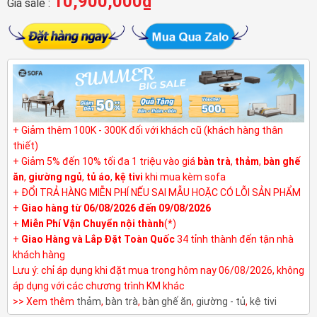
10,900,000
₫
Giá sale :
+ Giảm thêm 100K - 300K đối với khách cũ (khách hàng thân
thiết)
+ Giảm 5% đến 10% tối đa 1 triệu vào giá
bàn trà
,
thảm
,
bàn ghế
ăn
,
giường ngủ
,
tủ áo
,
kệ tivi
khi mua kèm sofa
+ ĐỔI TRẢ HÀNG MIỄN PHÍ NẾU SAI MẪU HOẶC CÓ LỖI SẢN PHẨM
+
Giao hàng từ 06/08/2026 đến 09/08/2026
+
Miễn Phí Vận Chuyển nội thành
(*)
+
Giao Hàng và Lắp Đặt Toàn Quốc
34 tỉnh thành đến tận nhà
khách hàng
Lưu ý: chỉ áp dụng khi đặt mua trong hôm nay 06/08/2026, không
áp dụng với các chương trình KM khác
>> Xem thêm
thảm
,
bàn trà
,
bàn ghế ăn
,
giường - tủ
,
kệ tivi