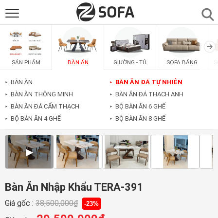
SẢN PHẨM
▼
BÀN ĂN
GIƯỜNG - TỦ
SOFA BĂNG
S
SẢN PHẨM
SOFAS
▼
BÀN ĂN
BÀN ĂN ĐÁ TỰ NHIÊN
►
►
BÀN ĂN THÔNG MINH
BÀN ĂN ĐÁ THẠCH ANH
►
►
PHÒNG ĂN
▼
BÀN ĂN ĐÁ CẨM THẠCH
BỘ BÀN ĂN 6 GHẾ
►
►
BỘ BÀN ĂN 4 GHẾ
BỘ BÀN ĂN 8 GHẾ
►
►
PHÒNG NGỦ
▼
▶
PHÒNG KHÁCH
▼
Bàn Ăn Nhập Khẩu TERA-391
LIÊN HỆ
Giá gốc :
38,500,000
₫
-23%