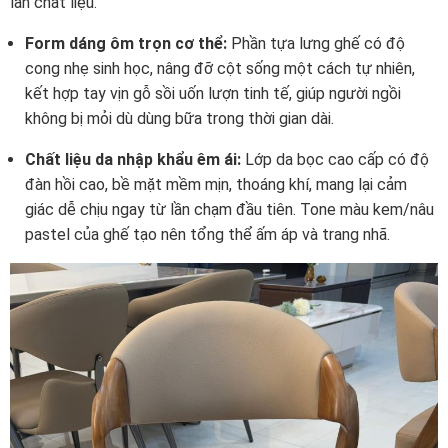
lẫn chất liệu.
Form dáng ôm trọn cơ thể:
Phần tựa lưng ghế có độ
cong nhẹ sinh học, nâng đỡ cột sống một cách tự nhiên,
kết hợp tay vịn gỗ sồi uốn lượn tinh tế, giúp người ngồi
không bị mỏi dù dùng bữa trong thời gian dài.
Chất liệu da nhập khẩu êm ái:
Lớp da bọc cao cấp có độ
đàn hồi cao, bề mặt mềm mịn, thoáng khí, mang lại cảm
giác dễ chịu ngay từ lần chạm đầu tiên. Tone màu kem/nâu
pastel của ghế tạo nên tổng thể ấm áp và trang nhã.