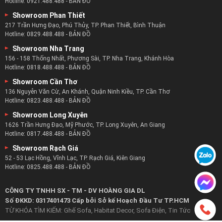
Hotline:
0921.488.488
-
BẢN ĐỒ
Showroom Phan Thiết
217 Trần Hưng Đạo, Phú Thủy, TP. Phan Thiết, Bình Thuận
Hotline:
0829.488.488
-
BẢN ĐỒ
Showroom Nha Trang
156 - 158 Thống Nhất, Phương Sài, TP. Nha Trang, Khánh Hòa
Hotline:
0818.488.488
-
BẢN ĐỒ
Showroom Cần Thơ
136 Nguyễn Văn Cừ, An Khánh, Quận Ninh Kiều, TP. Cần Thơ
Hotline:
0823.488.488
-
BẢN ĐỒ
Showroom Long Xuyên
1626 Trần Hưng Đạo, Mỹ Phước, TP. Long Xuyên, An Giang
Hotline:
0817.488.488
-
BẢN ĐỒ
Showroom Rạch Giá
52 - 53 Lạc Hồng, Vĩnh Lạc, TP. Rạch Giá, Kiên Giang
Hotline:
0825.488.488
-
BẢN ĐỒ
CÔNG TY TNHH SX - TM - DV HOÀNG GIA DL
Số ĐKKD: 0317401473 Cấp bởi Sở kế Hoạch Đầu Tư TP.HCM
TỪ KHÓA TÌM KIẾM:
Ghế Sofa
,
Habitat Decor
,
Sofa Điện
,
Tin Tức