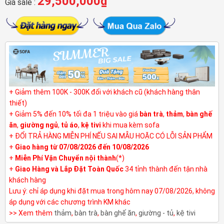
29,500,000
₫
Giá sale :
+ Giảm thêm 100K - 300K đối với khách cũ (khách hàng thân
thiết)
+ Giảm 5% đến 10% tối đa 1 triệu vào giá
bàn trà
,
thảm
,
bàn ghế
ăn
,
giường ngủ
,
tủ áo
,
kệ tivi
khi mua kèm sofa
+ ĐỔI TRẢ HÀNG MIỄN PHÍ NẾU SAI MẪU HOẶC CÓ LỖI SẢN PHẨM
+
Giao hàng từ 07/08/2026 đến 10/08/2026
+
Miễn Phí Vận Chuyển nội thành
(*)
+
Giao Hàng và Lắp Đặt Toàn Quốc
34 tỉnh thành đến tận nhà
khách hàng
Lưu ý: chỉ áp dụng khi đặt mua trong hôm nay 07/08/2026, không
áp dụng với các chương trình KM khác
>> Xem thêm
thảm
,
bàn trà
,
bàn ghế ăn
,
giường - tủ
,
kệ tivi