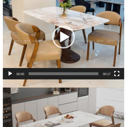
chơi
Video
00:00
00:17