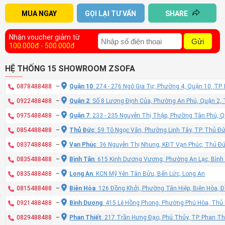
MUA NGAY
GỌI LẠI TƯ VẤN
SHARE
Nhận voucher giảm từ
Gửi
100.000đ - 500.000đ
HỆ THỐNG 15 SHOWROOM ZSOFA
0878488488
–
Quận 10
: 274 - 276 Ngô Gia Tự, Phường 4, Quận 10, TP
0922488488
–
Quận 2
: Số 8 Lương Định Của, Phường An Phú, Quận 2,
0975488488
–
Quận 7
: 233 - 235 Nguyễn Thị Thập, Phường Tân Phú, 
0854488488
–
Thủ Đức
: 59 Tô Ngọc Vân, Phường Linh Tây, TP. Thủ Đ
0837488488
–
Vạn Phúc
: 36 Nguyễn Thị Nhung, KĐT Vạn Phúc, Thủ Đ
0835488488
–
Bình Tân
: 615 Kinh Dương Vương, Phường An Lạc, Bình
0835488488
–
Long An
: KCN Mỹ Yên Tân Bửu, Bến Lức, Long An
0815488488
–
Biên Hòa
: 126 Đồng Khởi, Phường Tân Hiệp, Biên Hòa, 
0921488488
–
Bình Dương
: 415 Lê Hồng Phong, Phường Phú Hòa, Thủ
0829488488
–
Phan Thiết
: 217 Trần Hưng Đạo, Phú Thủy, TP. Phan Th