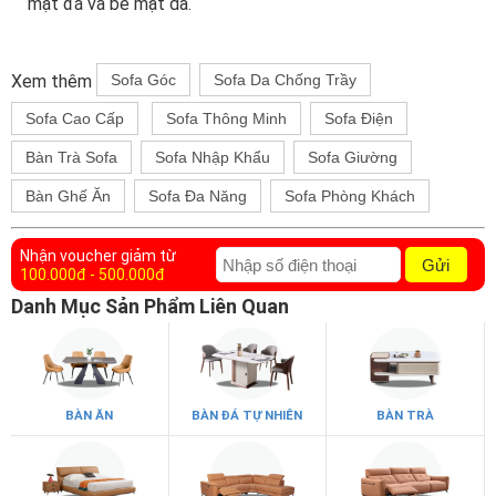
mặt đá và bề mặt da.
Xem thêm
Sofa Góc
Sofa Da Chống Trầy
Sofa Cao Cấp
Sofa Thông Minh
Sofa Điện
Bàn Trà Sofa
Sofa Nhập Khẩu
Sofa Giường
Bàn Ghế Ăn
Sofa Đa Năng
Sofa Phòng Khách
Nhận voucher giảm từ
Gửi
100.000đ - 500.000đ
Danh Mục Sản Phẩm Liên Quan
BÀN ĂN
BÀN ĐÁ TỰ NHIÊN
BÀN TRÀ