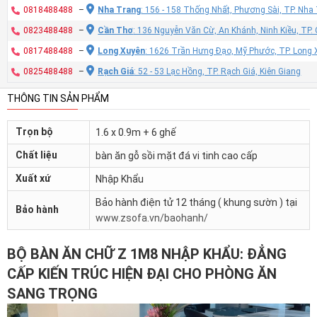
0818488488
–
Nha Trang
: 156 - 158 Thống Nhất, Phương Sài, TP. Nh
0823488488
–
Cần Thơ
: 136 Nguyễn Văn Cừ, An Khánh, Ninh Kiều, TP
0817488488
–
Long Xuyên
: 1626 Trần Hưng Đạo, Mỹ Phước, TP. Long 
0825488488
–
Rạch Giá
: 52 - 53 Lạc Hồng, TP. Rạch Giá, Kiên Giang
THÔNG TIN SẢN PHẨM
Trọn bộ
1.6 x 0.9m + 6 ghế
Chất liệu
bàn ăn gỗ sồi mặt đá vi tinh cao cấp
Xuất xứ
Nhập Khẩu
Bảo hành điện tử 12 tháng ( khung sườn ) tại
Bảo hành
www.zsofa.vn/baohanh/
BỘ BÀN ĂN CHỮ Z 1M8 NHẬP KHẨU: ĐẲNG
CẤP KIẾN TRÚC HIỆN ĐẠI CHO PHÒNG ĂN
SANG TRỌNG
Trình