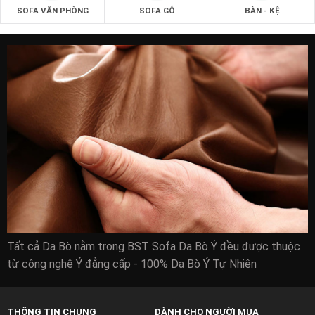
SOFA VĂN PHÒNG
SOFA GỖ
BÀN - KỆ
Tất cả Da Bò nằm trong BST Sofa Da Bò Ý đều được thuộc
từ công nghệ Ý đẳng cấp - 100% Da Bò Ý Tự Nhiên
THÔNG TIN CHUNG
DÀNH CHO NGƯỜI MUA