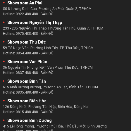
Showroom An Phú
Số 8 Lương Định Của, Phường An Phú, Quận 2, TP.HCM
Hotline:
0922.488.488
-
BẢN ĐỒ
Showroom Nguyễn Thị Thập
233 - 235 Nguyễn Thị Thập, Phường Tân Phú, Quận 7, TP.HCM
Hotline:
0975.488.488
-
BẢN ĐỒ
Showroom Thủ Đức
59 Tô Ngọc Vân, Phường Linh Tây, TP. Thủ Đức, TP.HCM
Hotline:
0854.488.488
-
BẢN ĐỒ
Showroom Vạn Phúc
36 Nguyễn Thị Nhung, KĐT Vạn Phúc, Thủ Đức, TP.HCM
Hotline:
0837.488.488
-
BẢN ĐỒ
Showroom Bình Tân
615 Kinh Dương Vương, Phường An Lạc, Bình Tân, TP.HCM
Hotline:
0835.488.488
-
BẢN ĐỒ
Showroom Biên Hòa
126 Đồng Khởi, Phường Tân Hiệp, Biên Hòa, Đồng Nai
Hotline:
0815.488.488
-
BẢN ĐỒ
Showroom Bình Dương
415 Lê Hồng Phong, Phường Phú Hòa, Thủ Dầu Một, Bình Dương