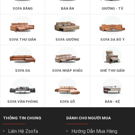
SOFA BĂNG
BÀN ĂN
GIƯỜNG - TỦ
SOFA THƯ GIÃN
SOFA GIƯỜNG
SOFA DA BÒ Ý
SOFA DA
SOFA NHẬP KHẨU
GHẾ THƯ GIÃN
SOFA VĂN PHÒNG
SOFA GỖ
BÀN - KỆ
THÔNG TIN CHUNG
DÀNH CHO NGƯỜI MUA
Liên Hệ Zsofa
Hướng Dẫn Mua Hàng