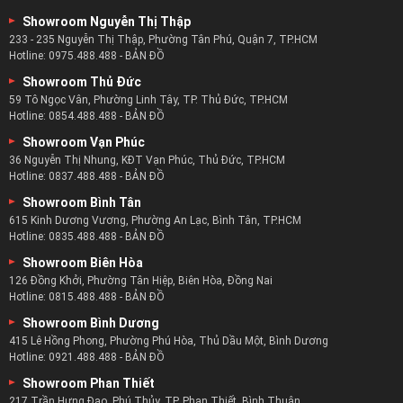
Showroom Nguyễn Thị Thập
233 - 235 Nguyễn Thị Thập, Phường Tân Phú, Quận 7, TP.HCM
Hotline:
0975.488.488
-
BẢN ĐỒ
Showroom Thủ Đức
59 Tô Ngọc Vân, Phường Linh Tây, TP. Thủ Đức, TP.HCM
Hotline:
0854.488.488
-
BẢN ĐỒ
Showroom Vạn Phúc
36 Nguyễn Thị Nhung, KĐT Vạn Phúc, Thủ Đức, TP.HCM
Hotline:
0837.488.488
-
BẢN ĐỒ
Showroom Bình Tân
615 Kinh Dương Vương, Phường An Lạc, Bình Tân, TP.HCM
Hotline:
0835.488.488
-
BẢN ĐỒ
Showroom Biên Hòa
126 Đồng Khởi, Phường Tân Hiệp, Biên Hòa, Đồng Nai
Hotline:
0815.488.488
-
BẢN ĐỒ
Showroom Bình Dương
415 Lê Hồng Phong, Phường Phú Hòa, Thủ Dầu Một, Bình Dương
Hotline:
0921.488.488
-
BẢN ĐỒ
Showroom Phan Thiết
217 Trần Hưng Đạo, Phú Thủy, TP. Phan Thiết, Bình Thuận