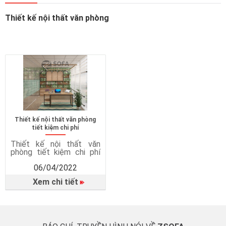
Thiết kế nội thất văn phòng
Thiết kế nội thất văn phòng
tiết kiệm chi phí
Thiết kế nội thất văn
phòng tiết kiệm chi phí
tại TPHCM Bạn đang
06/04/2022
bực dọc vì mỗi ngày đều
làm việc với những bức
Xem chi tiết
tường lạnh lẽo và không
được trang trí bởi bất cứ
vật dụng gì? Bạn đang
khó chịu vì văn phòng làm
việc quá loạn và lộn xộn?
Nếu đúng […]