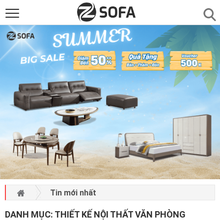
SẢN PHẨM
▼
SOFAS
▼
PHÒNG ĂN
▼
PHÒNG NGỦ
▼
PHÒNG KHÁCH
▼
LIÊN HỆ
Tin mới nhất
DANH MỤC:
THIẾT KẾ NỘI THẤT VĂN PHÒNG