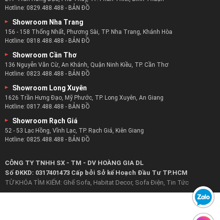
Hotline:
0829.488.488
-
BẢN ĐỒ
Showroom Nha Trang
156 - 158 Thống Nhất, Phương Sài, TP. Nha Trang, Khánh Hòa
Hotline:
0818.488.488
-
BẢN ĐỒ
Showroom Cần Thơ
136 Nguyễn Văn Cừ, An Khánh, Quận Ninh Kiều, TP. Cần Thơ
Hotline:
0823.488.488
-
BẢN ĐỒ
Showroom Long Xuyên
1626 Trần Hưng Đạo, Mỹ Phước, TP. Long Xuyên, An Giang
Hotline:
0817.488.488
-
BẢN ĐỒ
Showroom Rạch Giá
52 - 53 Lạc Hồng, Vĩnh Lạc, TP. Rạch Giá, Kiên Giang
Hotline:
0825.488.488
-
BẢN ĐỒ
CÔNG TY TNHH SX - TM - DV HOÀNG GIA DL
Số ĐKKD: 0317401473 Cấp bởi Sở kế Hoạch Đầu Tư TP.HCM
TỪ KHÓA TÌM KIẾM:
Ghế Sofa
,
Habitat Decor
,
Sofa Điện
,
Tin Tức