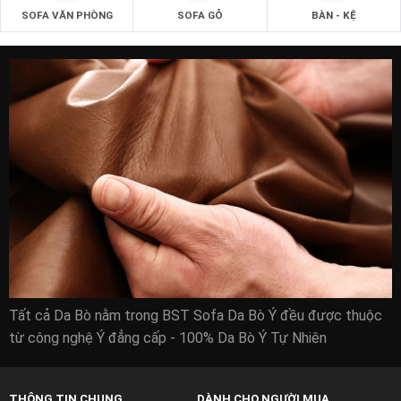
SOFA VĂN PHÒNG
SOFA GỖ
BÀN - KỆ
Tất cả Da Bò nằm trong BST Sofa Da Bò Ý đều được thuộc
từ công nghệ Ý đẳng cấp - 100% Da Bò Ý Tự Nhiên
THÔNG TIN CHUNG
DÀNH CHO NGƯỜI MUA