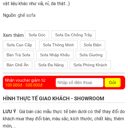
vật liệu khác như vải, nỉ, da thật…)
Nguồn:
ghế sofa
Xem thêm
Sofa Góc
Sofa Da Chống Trầy
Sofa Cao Cấp
Sofa Thông Minh
Sofa Điện
Bàn Trà Sofa
Sofa Nhập Khẩu
Sofa Giường
Bàn Ghế Ăn
Sofa Đa Năng
Sofa Phòng Khách
Nhận voucher giảm từ
Gửi
100.000đ - 500.000đ
HÌNH THỰC TẾ GIAO KHÁCH - SHOWROOM
LƯU Ý
: Giá bán các mẫu thực tế bên dưới có thể thay đổi do
khách mua thay đổi bàn, màu sắc, kích thước, chất liệu, thêm
món, ...