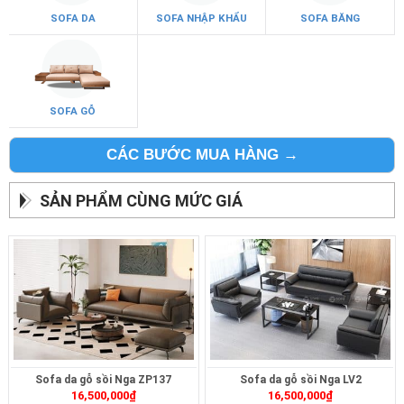
SOFA DA
SOFA NHẬP KHẨU
SOFA BĂNG
SOFA GỖ
CÁC BƯỚC MUA HÀNG →
SẢN PHẨM CÙNG MỨC GIÁ
Sofa da gỗ sồi Nga ZP137
Sofa da gỗ sồi Nga LV2
16,500,000
₫
16,500,000
₫