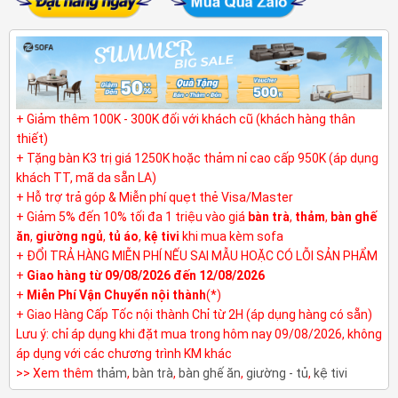
+ Giảm thêm 100K - 300K đối với khách cũ (khách hàng thân
thiết)
+ Tặng bàn K3 trị giá 1250K hoặc thảm nỉ cao cấp 950K (áp dụng
khách TT, mã da sẵn LA)
+ Hỗ trợ trả góp & Miễn phí quẹt thẻ Visa/Master
+ Giảm 5% đến 10% tối đa 1 triệu vào giá
bàn trà
,
thảm
,
bàn ghế
ăn
,
giường ngủ
,
tủ áo
,
kệ tivi
khi mua kèm sofa
+ ĐỔI TRẢ HÀNG MIỄN PHÍ NẾU SAI MẪU HOẶC CÓ LỖI SẢN PHẨM
+
Giao hàng từ 09/08/2026 đến 12/08/2026
+
Miễn Phí Vận Chuyển nội thành
(*)
+ Giao Hàng Cấp Tốc nội thành Chỉ từ 2H (áp dụng hàng có sẵn)
Lưu ý: chỉ áp dụng khi đặt mua trong hôm nay 09/08/2026, không
áp dụng với các chương trình KM khác
>> Xem thêm
thảm
,
bàn trà
,
bàn ghế ăn
,
giường - tủ
,
kệ tivi