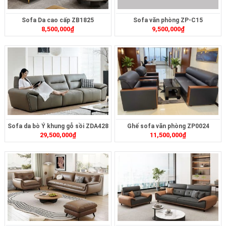
Sofa Da cao cấp ZB1825
Sofa văn phòng ZP-C15
8,500,000
₫
9,500,000
₫
Sofa da bò Ý khung gỗ sồi ZDA428
Ghế sofa văn phòng ZP0024
29,500,000
₫
11,500,000
₫