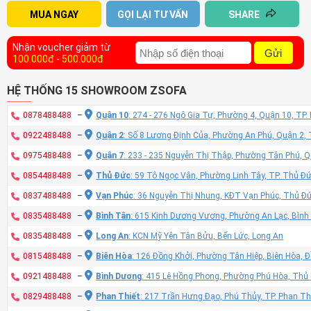
MUA NGAY
GỌI LẠI TƯ VẤN
SHARE
Nhận voucher giảm từ
Gửi
100.000đ - 500.000đ
HỆ THỐNG 15 SHOWROOM ZSOFA
0878488488
–
Quận 10
: 274 - 276 Ngô Gia Tự, Phường 4, Quận 10, TP
0922488488
–
Quận 2
: Số 8 Lương Định Của, Phường An Phú, Quận 2,
0975488488
–
Quận 7
: 233 - 235 Nguyễn Thị Thập, Phường Tân Phú, 
0854488488
–
Thủ Đức
: 59 Tô Ngọc Vân, Phường Linh Tây, TP. Thủ Đ
0837488488
–
Vạn Phúc
: 36 Nguyễn Thị Nhung, KĐT Vạn Phúc, Thủ Đ
0835488488
–
Bình Tân
: 615 Kinh Dương Vương, Phường An Lạc, Bình
0835488488
–
Long An
: KCN Mỹ Yên Tân Bửu, Bến Lức, Long An
0815488488
–
Biên Hòa
: 126 Đồng Khởi, Phường Tân Hiệp, Biên Hòa, 
0921488488
–
Bình Dương
: 415 Lê Hồng Phong, Phường Phú Hòa, Thủ
0829488488
–
Phan Thiết
: 217 Trần Hưng Đạo, Phú Thủy, TP. Phan Th