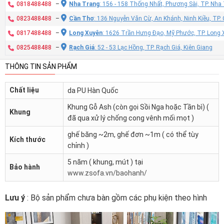
0818488488
–
Nha Trang
: 156 - 158 Thống Nhất, Phương Sài, TP. Nh
0823488488
–
Cần Thơ
: 136 Nguyễn Văn Cừ, An Khánh, Ninh Kiều, TP
0817488488
–
Long Xuyên
: 1626 Trần Hưng Đạo, Mỹ Phước, TP. Long 
0825488488
–
Rạch Giá
: 52 - 53 Lạc Hồng, TP. Rạch Giá, Kiên Giang
THÔNG TIN SẢN PHẨM
Chất liệu
da PU Hàn Quốc
Khung Gỗ Ash (còn gọi Sồi Nga hoặc Tần bì) (
Khung
đã qua xử lý chống cong vênh mối mọt )
ghế băng ~2m, ghế đơn ~1m ( có thể tùy
Kích thước
chỉnh )
5 năm ( khung, mút ) tại
Bảo hành
www.zsofa.vn/baohanh/
Lưu ý
: Bộ sản phẩm chưa bàn gồm các phụ kiện theo hình