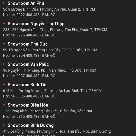
Showroom An Phú
Số 8 Lương Định Của, Phường An Phú, Quận 2, TP.HCM
Hotline:
0922.488.488
-
BẢN ĐỒ
Showroom Nguyễn Thị Thập
233 - 235 Nguyễn Thị Thập, Phường Tân Phú, Quận 7, TP.HCM
Hotline:
0975.488.488
-
BẢN ĐỒ
Showroom Thủ Đức
59 Tô Ngọc Vân, Phường Linh Tây, TP. Thủ Đức, TP.HCM
Hotline:
0854.488.488
-
BẢN ĐỒ
Showroom Vạn Phúc
36 Nguyễn Thị Nhung, KĐT Vạn Phúc, Thủ Đức, TP.HCM
Hotline:
0837.488.488
-
BẢN ĐỒ
Showroom Bình Tân
615 Kinh Dương Vương, Phường An Lạc, Bình Tân, TP.HCM
Hotline:
0835.488.488
-
BẢN ĐỒ
Showroom Biên Hòa
126 Đồng Khởi, Phường Tân Hiệp, Biên Hòa, Đồng Nai
Hotline:
0815.488.488
-
BẢN ĐỒ
Showroom Bình Dương
415 Lê Hồng Phong, Phường Phú Hòa, Thủ Dầu Một, Bình Dương