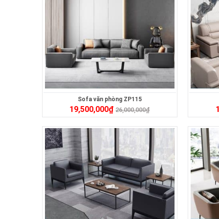
Sofa văn phòng ZP115
19,500,000
₫
26,000,000
₫