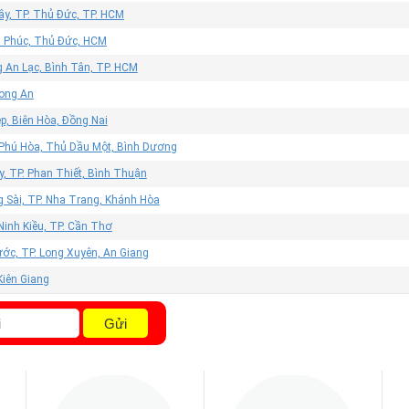
ây, TP. Thủ Đức, TP. HCM
n Phúc, Thủ Đức, HCM
 An Lạc, Bình Tân, TP. HCM
Long An
p, Biên Hòa, Đồng Nai
 Phú Hòa, Thủ Dầu Một, Bình Dương
, TP. Phan Thiết, Bình Thuận
g Sài, TP. Nha Trang, Khánh Hòa
Ninh Kiều, TP. Cần Thơ
ớc, TP. Long Xuyên, An Giang
 Kiên Giang
Gửi