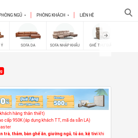
PHÒNG NGỦ
PHÒNG KHÁCH
LIÊN HỆ
▼
▼
SOFA V
 Ý
SOFA DA
SOFA NHẬP KHẨU
GHẾ THƯ GIÃN
ng
(khách hàng thân thiết)
cao cấp 950K (áp dụng khách TT, mã da sẵn LA)
Master
n trà
,
thảm
,
bàn ghế ăn
,
giường ngủ
,
tủ áo
,
kệ tivi
khi