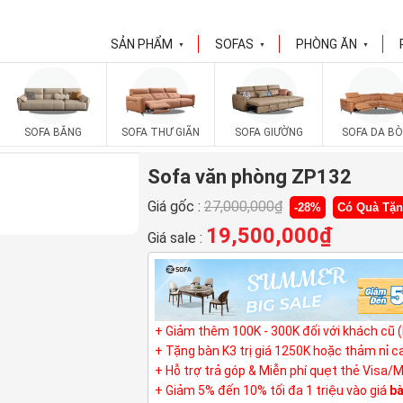
SẢN PHẨM
SOFAS
PHÒNG ĂN
▼
▼
▼
SOFA BĂNG
SOFA THƯ GIÃN
SOFA GIƯỜNG
SOFA DA BÒ
Sofa văn phòng ZP132
Giá gốc :
27,000,000
₫
-28%
Có Quà Tặ
19,500,000
₫
Giá sale :
+ Giảm thêm 100K - 300K đối với khách cũ 
+ Tặng bàn K3 trị giá 1250K hoặc thảm nỉ 
+ Hỗ trợ trả góp & Miễn phí quẹt thẻ Visa/
+ Giảm 5% đến 10% tối đa 1 triệu vào giá
bà