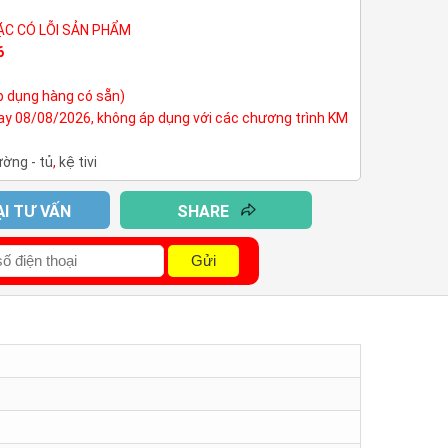
ẶC CÓ LỖI SẢN PHẨM
6
p dụng hàng có sẵn)
nay 08/08/2026, không áp dụng với các chương trình KM
ường - tủ
,
kệ tivi
ẠI TƯ VẤN
SHARE
Gửi