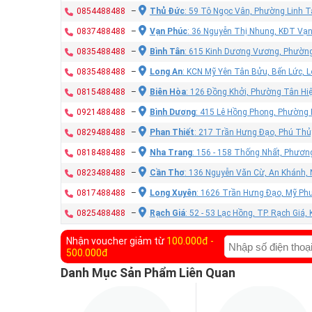
0854488488
–
Thủ Đức
: 59 Tô Ngọc Vân, Phường Linh T
0837488488
–
Vạn Phúc
: 36 Nguyễn Thị Nhung, KĐT Vạ
0835488488
–
Bình Tân
: 615 Kinh Dương Vương, Phường
0835488488
–
Long An
: KCN Mỹ Yên Tân Bửu, Bến Lức, 
0815488488
–
Biên Hòa
: 126 Đồng Khởi, Phường Tân Hiệ
0921488488
–
Bình Dương
: 415 Lê Hồng Phong, Phường
0829488488
–
Phan Thiết
: 217 Trần Hưng Đạo, Phú Thủy
0818488488
–
Nha Trang
: 156 - 158 Thống Nhất, Phươn
0823488488
–
Cần Thơ
: 136 Nguyễn Văn Cừ, An Khánh, 
0817488488
–
Long Xuyên
: 1626 Trần Hưng Đạo, Mỹ Phư
0825488488
–
Rạch Giá
: 52 - 53 Lạc Hồng, TP. Rạch Giá,
Nhận voucher giảm từ
100.000đ -
500.000đ
Danh Mục Sản Phẩm Liên Quan