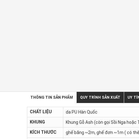
THÔNG TIN SẢN PHẨM
QUY TRÌNH SẢN XUẤT
UY TÍ
CHẤT LIỆU
da PU Hàn Quốc
KHUNG
Khung Gỗ Ash (còn gọi Sồi Nga hoặc T
KÍCH THƯỚC
ghế băng ~2m, ghế đơn ~1m ( có thể 