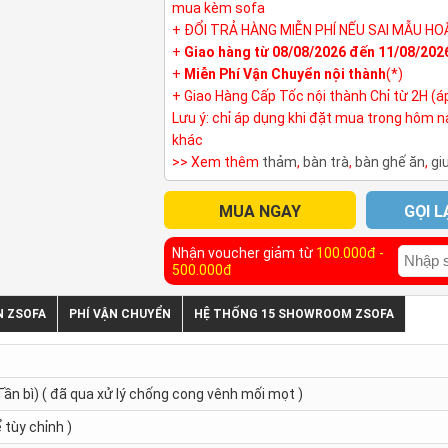
mua kèm sofa
+ ĐỔI TRẢ HÀNG MIỄN PHÍ NẾU SAI MẪU HO
+
Giao hàng từ 08/08/2026 đến 11/08/202
+
Miễn Phí Vận Chuyển nội thành
(*)
+ Giao Hàng Cấp Tốc nội thành Chỉ từ 2H (á
Lưu ý: chỉ áp dụng khi đặt mua trong hôm 
khác
>> Xem thêm
thảm
,
bàn trà
,
bàn ghế ăn
,
gi
MUA NGAY
GỌI L
Nhận voucher giảm từ
100.000đ -
500.000đ
N ZSOFA
PHÍ VẬN CHUYỂN
HỆ THỐNG 15 SHOWROOM ZSOFA
ần bì) ( đã qua xử lý chống cong vênh mối mọt )
tùy chỉnh )