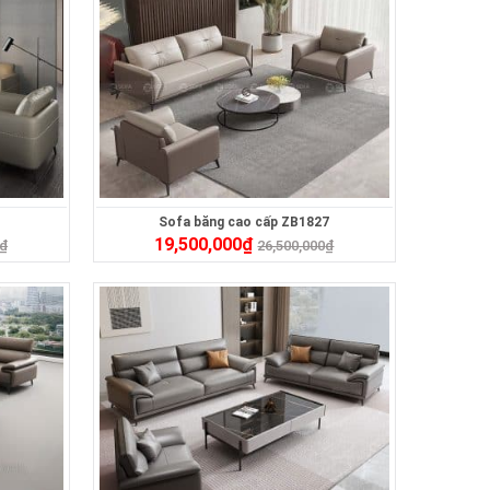
Sofa băng cao cấp ZB1827
19,500,000
₫
₫
26,500,000
₫