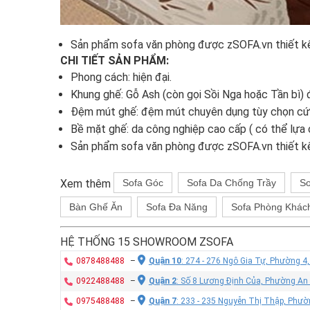
Sản phẩm sofa văn phòng được zSOFA.vn thiết kế 
CHI TIẾT SẢN PHẨM:
Phong cách: hiện đại.
Khung ghế: Gỗ Ash (còn gọi Sồi Nga hoặc Tần bì)
Đệm mút ghế: đệm mút chuyên dụng tùy chọn c
Bề mặt ghế: da công nghiệp cao cấp ( có thể lựa c
Sản phẩm sofa văn phòng được zSOFA.vn thiết kế 
Xem thêm
Sofa Góc
Sofa Da Chống Trầy
So
Bàn Ghế Ăn
Sofa Đa Năng
Sofa Phòng Khác
HỆ THỐNG 15 SHOWROOM ZSOFA
0878488488
–
Quận 10
: 274 - 276 Ngô Gia Tự, Phường 4
0922488488
–
Quận 2
: Số 8 Lương Định Của, Phường An
0975488488
–
Quận 7
: 233 - 235 Nguyễn Thị Thập, Phư