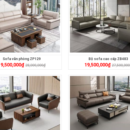
Sofa văn phòng ZP129
Bộ sofa cao cấp ZB483
19,500,000
₫
19,500,000
₫
28,000,000
₫
27,500,000