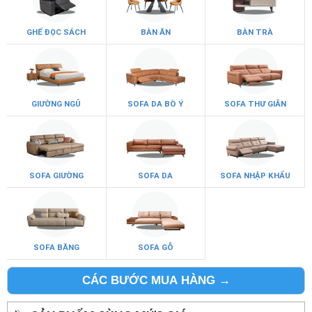
GHẾ ĐỌC SÁCH
BÀN ĂN
BÀN TRÀ
GIƯỜNG NGỦ
SOFA DA BÒ Ý
SOFA THƯ GIÃN
SOFA GIƯỜNG
SOFA DA
SOFA NHẬP KHẨU
SOFA BĂNG
SOFA GỖ
CÁC BƯỚC MUA HÀNG →