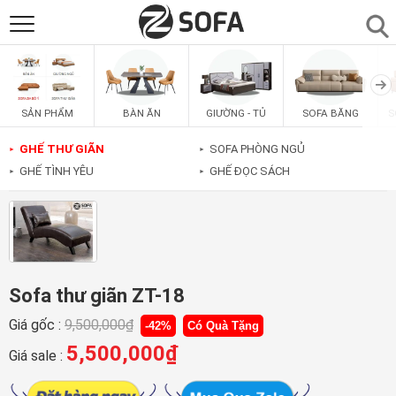
SẢN PHẨM
▼
BÀN ĂN
GIƯỜNG - TỦ
SOFA BĂNG
S
SẢN PHẨM
SOFAS
▼
GHẾ THƯ GIÃN
SOFA PHÒNG NGỦ
►
►
GHẾ TÌNH YÊU
GHẾ ĐỌC SÁCH
►
►
PHÒNG ĂN
▼
PHÒNG NGỦ
▼
PHÒNG KHÁCH
▼
Sofa thư giãn ZT-18
Giá gốc :
9,500,000
₫
-42%
Có Quà Tặng
LIÊN HỆ
5,500,000
₫
Giá sale :