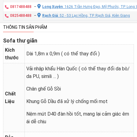
0817488488
–
Long Xuyên
: 1626 Trần Hưng Đạo, Mỹ Phước, TP. Long 
0825488488
–
Rạch Giá
: 52 - 53 Lạc Hồng, TP. Rạch Giá, Kiên Giang
THÔNG TIN SẢN PHẨM
Sofa thư giãn
Kích
Dài 1,8m x 0,9m ( có thể thay đổi )
thước
Vải nhập khẩu Hàn Quốc ( có thể thay đổi da bò/
da PU, simili … )
Chân ghế Gỗ Sồi
Chất
Liệu
Khung Gỗ Dầu đã xử lý chống mối mọt
Nệm mút D40 đàn hồi tốt, mang lại cảm giác êm
ái dễ chịu