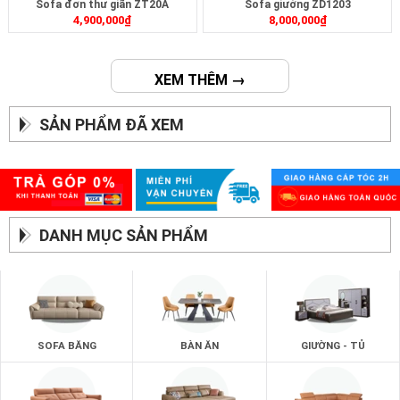
Sofa đơn thư giãn ZT20A
Sofa giường ZD1203
4,900,000
₫
8,000,000
₫
XEM THÊM →
SẢN PHẨM ĐÃ XEM
DANH MỤC SẢN PHẨM
SOFA BĂNG
BÀN ĂN
GIƯỜNG - TỦ