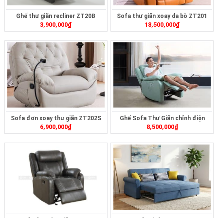
Ghế thư giãn recliner ZT20B
Sofa thư giãn xoay da bò ZT201
3,900,000
₫
18,500,000
₫
Sofa đơn xoay thư giãn ZT202S
Ghế Sofa Thư Giãn chỉnh điện
6,900,000
₫
8,500,000
₫
ZTD-414