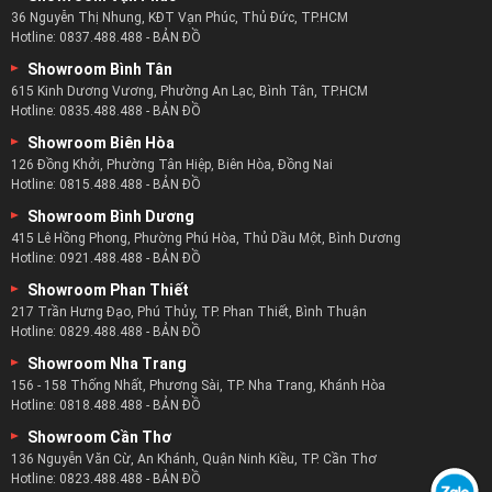
36 Nguyễn Thị Nhung, KĐT Vạn Phúc, Thủ Đức, TP.HCM
Hotline:
0837.488.488
-
BẢN ĐỒ
Showroom Bình Tân
615 Kinh Dương Vương, Phường An Lạc, Bình Tân, TP.HCM
Hotline:
0835.488.488
-
BẢN ĐỒ
Showroom Biên Hòa
126 Đồng Khởi, Phường Tân Hiệp, Biên Hòa, Đồng Nai
Hotline:
0815.488.488
-
BẢN ĐỒ
Showroom Bình Dương
415 Lê Hồng Phong, Phường Phú Hòa, Thủ Dầu Một, Bình Dương
Hotline:
0921.488.488
-
BẢN ĐỒ
Showroom Phan Thiết
217 Trần Hưng Đạo, Phú Thủy, TP. Phan Thiết, Bình Thuận
Hotline:
0829.488.488
-
BẢN ĐỒ
Showroom Nha Trang
156 - 158 Thống Nhất, Phương Sài, TP. Nha Trang, Khánh Hòa
Hotline:
0818.488.488
-
BẢN ĐỒ
Showroom Cần Thơ
136 Nguyễn Văn Cừ, An Khánh, Quận Ninh Kiều, TP. Cần Thơ
Hotline:
0823.488.488
-
BẢN ĐỒ