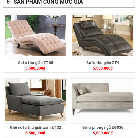
SẢN PHẨM CÙNG MỨC GIÁ
Sofa thư giãn ZT05
Sofa thư giãn ZT9
5,500,000
₫
5,500,000
₫
Ghế sofa thư giãn xám ZT32
Sofa phòng ngủ ZG036
5,500,000
₫
5,600,000
₫