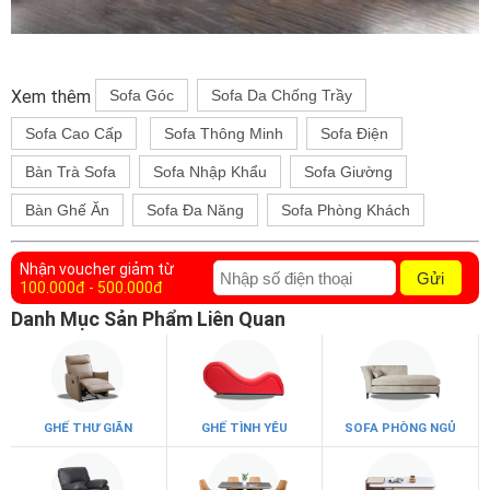
Xem thêm
Sofa Góc
Sofa Da Chống Trầy
Sofa Cao Cấp
Sofa Thông Minh
Sofa Điện
Bàn Trà Sofa
Sofa Nhập Khẩu
Sofa Giường
Bàn Ghế Ăn
Sofa Đa Năng
Sofa Phòng Khách
Nhận voucher giảm từ
Gửi
100.000đ - 500.000đ
Danh Mục Sản Phẩm Liên Quan
GHẾ THƯ GIÃN
GHẾ TÌNH YÊU
SOFA PHÒNG NGỦ