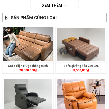
XEM THÊM →
SẢN PHẨM CÙNG LOẠI
Sofa điện trượt thông minh
Sofa giường kéo ZD1226
28,500,000
₫
8,500,000
₫
ZT2628