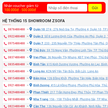
Nhận voucher giảm từ
Gửi
100.000đ - 500.000đ
HỆ THỐNG 15 SHOWROOM ZSOFA
0878488488
–
Quận 10
: 274 - 276 Ngô Gia Tự, Phường 4, Quận 10, TP
0922488488
–
Quận 2
: Số 8 Lương Định Của, Phường An Phú, Quận 2,
0975488488
–
Quận 7
: 233 - 235 Nguyễn Thị Thập, Phường Tân Phú, 
0854488488
–
Thủ Đức
: 59 Tô Ngọc Vân, Phường Linh Tây, TP. Thủ Đ
0837488488
–
Vạn Phúc
: 36 Nguyễn Thị Nhung, KĐT Vạn Phúc, Thủ Đ
0835488488
–
Bình Tân
: 615 Kinh Dương Vương, Phường An Lạc, Bình
0835488488
–
Long An
: KCN Mỹ Yên Tân Bửu, Bến Lức, Long An
0815488488
–
Biên Hòa
: 126 Đồng Khởi, Phường Tân Hiệp, Biên Hòa, 
0921488488
–
Bình Dương
: 415 Lê Hồng Phong, Phường Phú Hòa, Thủ
0829488488
–
Phan Thiết
: 217 Trần Hưng Đạo, Phú Thủy, TP. Phan Th
0818488488
–
Nha Trang
: 156 - 158 Thống Nhất, Phương Sài, TP. Nh
0823488488
–
Cần Thơ
: 136 Nguyễn Văn Cừ, An Khánh, Ninh Kiều, TP