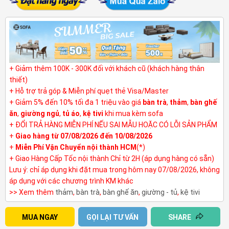
+ Giảm thêm 100K - 300K đối với khách cũ (khách hàng thân
thiết)
+ Hỗ trợ trả góp & Miễn phí quẹt thẻ Visa/Master
+ Giảm 5% đến 10% tối đa 1 triệu vào giá
bàn trà
,
thảm
,
bàn ghế
ăn
,
giường ngủ
,
tủ áo
,
kệ tivi
khi mua kèm sofa
+ ĐỔI TRẢ HÀNG MIỄN PHÍ NẾU SAI MẪU HOẶC CÓ LỖI SẢN PHẨM
+
Giao hàng từ 07/08/2026 đến 10/08/2026
+
Miễn Phí Vận Chuyển nội thành HCM
(*)
+ Giao Hàng Cấp Tốc nội thành Chỉ từ 2H (áp dụng hàng có sẵn)
Lưu ý: chỉ áp dụng khi đặt mua trong hôm nay 07/08/2026, không
áp dụng với các chương trình KM khác
>> Xem thêm
thảm
,
bàn trà
,
bàn ghế ăn
,
giường - tủ
,
kệ tivi
MUA NGAY
GỌI LẠI TƯ VẤN
SHARE