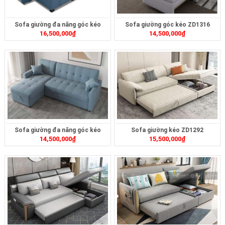
Sofa giường đa năng góc kéo
Sofa giường góc kéo ZD1316
16,500,000
₫
14,500,000
₫
ZD1335
Sofa giường đa năng góc kéo
Sofa giường kéo ZD1292
14,500,000
₫
15,500,000
₫
ZD1314