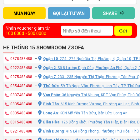
MUA NGAY
GỌI LẠI TƯ VẤN
SHARE
Nhận voucher giảm từ
Gửi
100.000đ - 500.000đ
HỆ THỐNG 15 SHOWROOM ZSOFA
0878488488
–
Quận 10
: 274 - 276 Ngô Gia Tự, Phường 4, Quận 10, TP
0922488488
–
Quận 2
: Số 8 Lương Định Của, Phường An Phú, Quận 2,
0975488488
–
Quận 7
: 233 - 235 Nguyễn Thị Thập, Phường Tân Phú, 
0854488488
–
Thủ Đức
: 59 Tô Ngọc Vân, Phường Linh Tây, TP. Thủ Đ
0837488488
–
Vạn Phúc
: 36 Nguyễn Thị Nhung, KĐT Vạn Phúc, Thủ Đ
0835488488
–
Bình Tân
: 615 Kinh Dương Vương, Phường An Lạc, Bình
0835488488
–
Long An
: KCN Mỹ Yên Tân Bửu, Bến Lức, Long An
0815488488
–
Biên Hòa
: 126 Đồng Khởi, Phường Tân Hiệp, Biên Hòa, 
0921488488
–
Bình Dương
: 415 Lê Hồng Phong, Phường Phú Hòa, Thủ