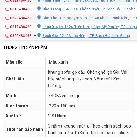
0829488488
–
Phan Thiết
: 217 Trần Hưng Đạo, Phú Thủy, TP. Phan Th
0818488488
–
Nha Trang
: 156 - 158 Thống Nhất, Phương Sài, TP. Nh
0823488488
–
Cần Thơ
: 136 Nguyễn Văn Cừ, An Khánh, Ninh Kiều, TP
0817488488
–
Long Xuyên
: 1626 Trần Hưng Đạo, Mỹ Phước, TP. Long 
0825488488
–
Rạch Giá
: 52 - 53 Lạc Hồng, TP. Rạch Giá, Kiên Giang
THÔNG TIN SẢN PHẨM
Màu sắc
Màu xanh.
Khung sofa: gỗ dầu. Chân ghế: gỗ Sồi. Vải
Chất liệu
bố/ nỉ/ nhung tùy chọn. Nệm mút Kim
Cương.
Model
zSOFA.vn design
Kích thước
220 x 160 cm
Xuất xứ
Việt Nam
3 năm ( khung, mút ). Theo chính sách bảo
Thời hạn bảo hành
hành của Zsofa
Kiểm tra bảo hành online
.