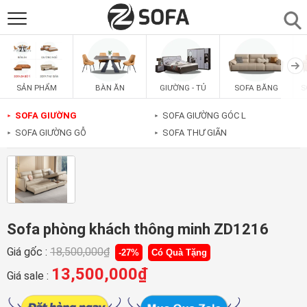
SẢN PHẨM
▼
BÀN ĂN
GIƯỜNG - TỦ
SOFA BĂNG
S
SẢN PHẨM
SOFAS
▼
SOFA GIƯỜNG
SOFA GIƯỜNG GÓC L
►
►
SOFA GIƯỜNG GỖ
SOFA THƯ GIÃN
►
►
PHÒNG ĂN
▼
PHÒNG NGỦ
▼
PHÒNG KHÁCH
▼
Sofa phòng khách thông minh ZD1216
Giá gốc :
18,500,000
₫
-27%
Có Quà Tặng
LIÊN HỆ
13,500,000
₫
Giá sale :