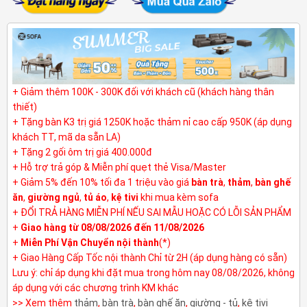
+ Giảm thêm 100K - 300K đối với khách cũ (khách hàng thân
thiết)
+ Tặng bàn K3 trị giá 1250K hoặc thảm nỉ cao cấp 950K (áp dụng
khách TT, mã da sẵn LA)
+ Tặng 2 gối ôm trị giá 400.000đ
+ Hỗ trợ trả góp & Miễn phí quẹt thẻ Visa/Master
+ Giảm 5% đến 10% tối đa 1 triệu vào giá
bàn trà
,
thảm
,
bàn ghế
ăn
,
giường ngủ
,
tủ áo
,
kệ tivi
khi mua kèm sofa
+ ĐỔI TRẢ HÀNG MIỄN PHÍ NẾU SAI MẪU HOẶC CÓ LỖI SẢN PHẨM
+
Giao hàng từ 08/08/2026 đến 11/08/2026
+
Miễn Phí Vận Chuyển nội thành
(*)
+ Giao Hàng Cấp Tốc nội thành Chỉ từ 2H (áp dụng hàng có sẵn)
Lưu ý: chỉ áp dụng khi đặt mua trong hôm nay 08/08/2026, không
áp dụng với các chương trình KM khác
>> Xem thêm
thảm
,
bàn trà
,
bàn ghế ăn
,
giường - tủ
,
kệ tivi