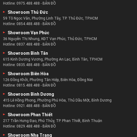
Hotline:
0975.488.488
-
BẢN ĐỒ
Showroom Thủ Đức
59 Tô Ngọc Vân, Phường Linh Tây, TP. Thủ Đức, TP.HCM
Hotline:
0854.488.488
-
BẢN ĐỒ
Showroom Vạn Phúc
36 Nguyễn Thị Nhung, KĐT Vạn Phúc, Thủ Đức, TP.HCM
Hotline:
0837.488.488
-
BẢN ĐỒ
Showroom Bình Tân
615 Kinh Dương Vương, Phường An Lạc, Bình Tân, TP.HCM
Hotline:
0835.488.488
-
BẢN ĐỒ
Showroom Biên Hòa
126 Đồng Khởi, Phường Tân Hiệp, Biên Hòa, Đồng Nai
Hotline:
0815.488.488
-
BẢN ĐỒ
Showroom Bình Dương
415 Lê Hồng Phong, Phường Phú Hòa, Thủ Dầu Một, Bình Dương
Hotline:
0921.488.488
-
BẢN ĐỒ
Showroom Phan Thiết
217 Trần Hưng Đạo, Phú Thủy, TP. Phan Thiết, Bình Thuận
Hotline:
0829.488.488
-
BẢN ĐỒ
Showroom Nha Trang