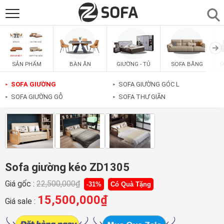
SẢN PHẨM
▼
BÀN ĂN
GIƯỜNG - TỦ
SOFA BĂNG
S
SẢN PHẨM
SOFAS
▼
SOFA GIƯỜNG
SOFA GIƯỜNG GÓC L
►
►
SOFA GIƯỜNG GỖ
SOFA THƯ GIÃN
►
►
PHÒNG ĂN
▼
PHÒNG NGỦ
▼
PHÒNG KHÁCH
▼
Sofa giường kéo ZD1305
Giá gốc :
22,500,000
₫
-31%
Có Quà Tặng
LIÊN HỆ
15,500,000
₫
Giá sale :