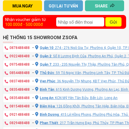
MUA NGAY
GỌI LẠI TƯ VẤN
SHARE
Nhận voucher giảm từ
Gửi
100.000đ - 500.000đ
HỆ THỐNG 15 SHOWROOM ZSOFA
0878488488
–
Quận 10
: 274 - 276 Ngô Gia Tự, Phường 4, Quận 10, TP
0922488488
–
Quận 2
: Số 8 Lương Định Của, Phường An Phú, Quận 2,
0975488488
–
Quận 7
: 233 - 235 Nguyễn Thị Thập, Phường Tân Phú, 
0854488488
–
Thủ Đức
: 59 Tô Ngọc Vân, Phường Linh Tây, TP. Thủ Đ
0837488488
–
Vạn Phúc
: 36 Nguyễn Thị Nhung, KĐT Vạn Phúc, Thủ Đ
0835488488
–
Bình Tân
: 615 Kinh Dương Vương, Phường An Lạc, Bình
0835488488
–
Long An
: KCN Mỹ Yên Tân Bửu, Bến Lức, Long An
0815488488
–
Biên Hòa
: 126 Đồng Khởi, Phường Tân Hiệp, Biên Hòa, 
0921488488
–
Bình Dương
: 415 Lê Hồng Phong, Phường Phú Hòa, Thủ
0829488488
–
Phan Thiết
: 217 Trần Hưng Đạo, Phú Thủy, TP. Phan Th