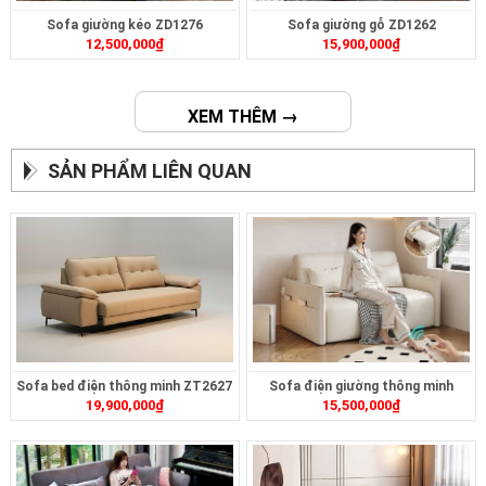
Sofa giường kéo ZD1276
Sofa giường gỗ ZD1262
12,500,000
₫
15,900,000
₫
XEM THÊM →
SẢN PHẨM LIÊN QUAN
Sofa bed điện thông minh ZT2627
Sofa điện giường thông minh
19,900,000
₫
15,500,000
₫
ZD399