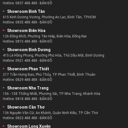
Showroom Thủ Đức
59 Tô Ngọc Vân, Phường Linh Tây, TP. Thủ Đức, TP.HCM
Hotline:
0854.488.488
-
BẢN ĐỒ
Showroom Vạn Phúc
36 Nguyễn Thị Nhung, KĐT Vạn Phúc, Thủ Đức, TP.HCM
Hotline:
0837.488.488
-
BẢN ĐỒ
Showroom Bình Tân
615 Kinh Dương Vương, Phường An Lạc, Bình Tân, TP.HCM
Hotline:
0835.488.488
-
BẢN ĐỒ
Showroom Biên Hòa
126 Đồng Khởi, Phường Tân Hiệp, Biên Hòa, Đồng Nai
Hotline:
0815.488.488
-
BẢN ĐỒ
Showroom Bình Dương
415 Lê Hồng Phong, Phường Phú Hòa, Thủ Dầu Một, Bình Dương
Hotline:
0921.488.488
-
BẢN ĐỒ
Showroom Phan Thiết
217 Trần Hưng Đạo, Phú Thủy, TP. Phan Thiết, Bình Thuận
Hotline:
0829.488.488
-
BẢN ĐỒ
Showroom Nha Trang
156 - 158 Thống Nhất, Phương Sài, TP. Nha Trang, Khánh Hòa