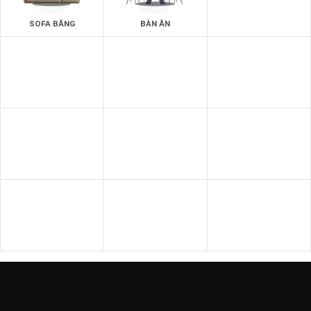
SOFA BĂNG
BÀN ĂN
GIƯỜNG - TỦ
SOFA THƯ GIÃN
SOFA GIƯỜNG
SOFA DA BÒ Ý
SOFA DA
SOFA NHẬP KHẨU
GHẾ THƯ GIÃN
SOFA VĂN PHÒNG
SOFA GỖ
BÀN - KỆ