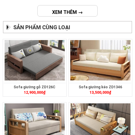
XEM THÊM →
SẢN PHẨM CÙNG LOẠI
Sofa giường gỗ ZD126C
Sofa giường kéo ZD1346
12,900,000
₫
13,500,000
₫