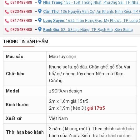
0818488488
–
Nha Trang
: 156 - 158 Thống Nhất, Phương Sài, TP. Nh
0823488488
–
Cần Thơ
: 136 Nguyễn Văn Cừ, An Khánh, Ninh Kiều, TP
0817488488
–
Long Xuyên
: 1626 Trần Hưng Đạo, Mỹ Phước, TP. Long 
0825488488
–
Rạch Giá
: 52 - 53 Lạc Hồng, TP. Rạch Giá, Kiên Giang
THÔNG TIN SẢN PHẨM
Màu sắc
Màu tùy chọn
Khung sofa: gỗ dầu. Chân ghế: gỗ Sồi. Vải
Chất liệu
bố/ nỉ/ nhung tùy chọn. Nệm mút Kim
Cương.
Model
zSOFA.vn design
2m x 1,6m giá 15tr5
Kích thước
2m x 1,9m ( kéo 3 )
giá 17tr5
Xuất xứ
Việt Nam
3 năm ( khung, mút ). Theo chính sách bảo
Thời hạn bảo hành
hành của Zsofa
Kiểm tra bảo hành online
.