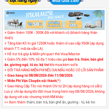
+ Giảm thêm 100K - 300K đối với khách cũ (khách hàng thân
thiết)
+ Tặng bàn K3 trị giá 1250K hoặc thảm nỉ cao cấp 950K (áp dụng
khách TT, mã da sẵn LA)
+ Hỗ trợ trả góp & Miễn phí quẹt thẻ Visa/Master
+ Giảm 5% đến 10% tối đa 1 triệu vào giá
bàn trà
,
thảm
,
bàn ghế
ăn
,
giường ngủ
,
tủ áo
,
kệ tivi
khi mua kèm sofa
+ ĐỔI TRẢ HÀNG MIỄN PHÍ NẾU SAI MẪU HOẶC CÓ LỖI SẢN PHẨM
+
Giao hàng từ 08/08/2026 đến 11/08/2026
+
Miễn Phí Vận Chuyển nội thành
(*)
+ Giao Hàng Cấp Tốc nội thành Chỉ từ 2H (áp dụng hàng có sẵn)
Lưu ý: chỉ áp dụng khi đặt mua trong hôm nay 08/08/2026, không
áp dụng với các chương trình KM khác
>> Xem thêm
thảm
,
bàn trà
,
bàn ghế ăn
,
giường - tủ
,
kệ tivi