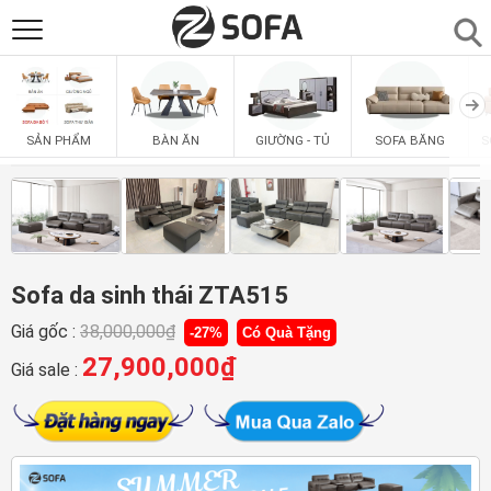
SẢN PHẨM
▼
BÀN ĂN
GIƯỜNG - TỦ
SOFA BĂNG
S
SẢN PHẨM
SOFAS
▼
PHÒNG ĂN
▼
PHÒNG NGỦ
Sofa da sinh thái ZTA515
▼
Giá gốc :
38,000,000
₫
-27%
Có Quà Tặng
PHÒNG KHÁCH
▼
27,900,000
₫
Giá sale :
LIÊN HỆ