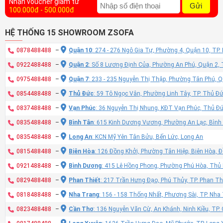
Nhận voucher giảm từ
Gửi
100.000đ - 500.000đ
HỆ THỐNG 15 SHOWROOM ZSOFA
0878488488
–
Quận 10
: 274 - 276 Ngô Gia Tự, Phường 4, Quận 10, TP
0922488488
–
Quận 2
: Số 8 Lương Định Của, Phường An Phú, Quận 2,
0975488488
–
Quận 7
: 233 - 235 Nguyễn Thị Thập, Phường Tân Phú, 
0854488488
–
Thủ Đức
: 59 Tô Ngọc Vân, Phường Linh Tây, TP. Thủ Đ
0837488488
–
Vạn Phúc
: 36 Nguyễn Thị Nhung, KĐT Vạn Phúc, Thủ Đ
0835488488
–
Bình Tân
: 615 Kinh Dương Vương, Phường An Lạc, Bình
0835488488
–
Long An
: KCN Mỹ Yên Tân Bửu, Bến Lức, Long An
0815488488
–
Biên Hòa
: 126 Đồng Khởi, Phường Tân Hiệp, Biên Hòa, 
0921488488
–
Bình Dương
: 415 Lê Hồng Phong, Phường Phú Hòa, Thủ
0829488488
–
Phan Thiết
: 217 Trần Hưng Đạo, Phú Thủy, TP. Phan Th
0818488488
–
Nha Trang
: 156 - 158 Thống Nhất, Phương Sài, TP. Nh
0823488488
–
Cần Thơ
: 136 Nguyễn Văn Cừ, An Khánh, Ninh Kiều, TP