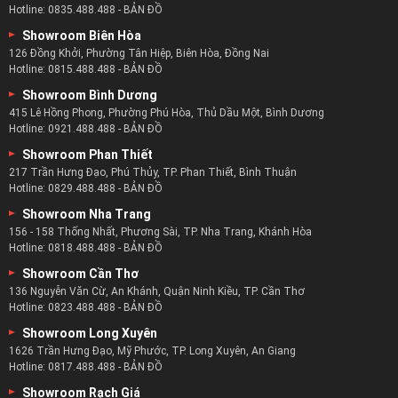
Hotline:
0835.488.488
-
BẢN ĐỒ
Showroom Biên Hòa
126 Đồng Khởi, Phường Tân Hiệp, Biên Hòa, Đồng Nai
Hotline:
0815.488.488
-
BẢN ĐỒ
Showroom Bình Dương
415 Lê Hồng Phong, Phường Phú Hòa, Thủ Dầu Một, Bình Dương
Hotline:
0921.488.488
-
BẢN ĐỒ
Showroom Phan Thiết
217 Trần Hưng Đạo, Phú Thủy, TP. Phan Thiết, Bình Thuận
Hotline:
0829.488.488
-
BẢN ĐỒ
Showroom Nha Trang
156 - 158 Thống Nhất, Phương Sài, TP. Nha Trang, Khánh Hòa
Hotline:
0818.488.488
-
BẢN ĐỒ
Showroom Cần Thơ
136 Nguyễn Văn Cừ, An Khánh, Quận Ninh Kiều, TP. Cần Thơ
Hotline:
0823.488.488
-
BẢN ĐỒ
Showroom Long Xuyên
1626 Trần Hưng Đạo, Mỹ Phước, TP. Long Xuyên, An Giang
Hotline:
0817.488.488
-
BẢN ĐỒ
Showroom Rạch Giá