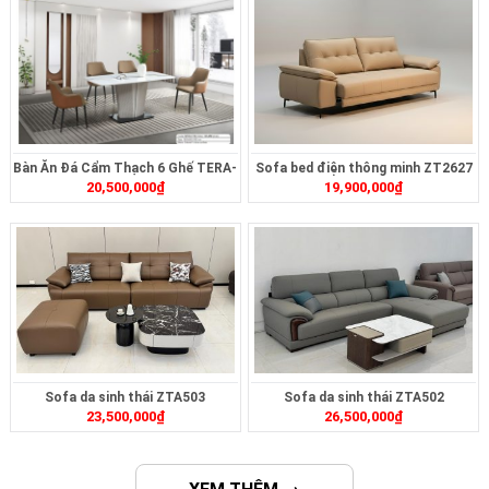
Bàn Ăn Đá Cẩm Thạch 6 Ghế TERA-
Sofa bed điện thông minh ZT2627
20,500,000
₫
19,900,000
₫
MT2321
Sofa da sinh thái ZTA503
Sofa da sinh thái ZTA502
23,500,000
₫
26,500,000
₫