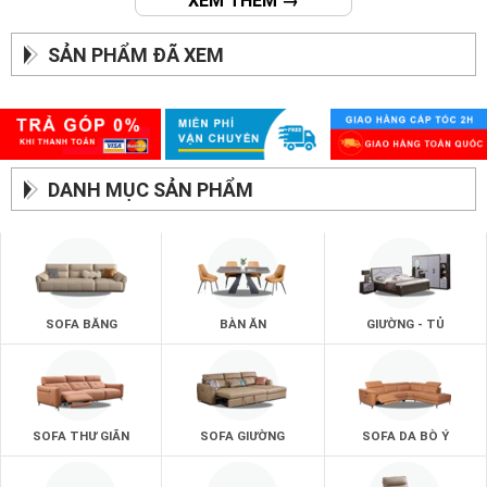
XEM THÊM →
SẢN PHẨM ĐÃ XEM
DANH MỤC SẢN PHẨM
SOFA BĂNG
BÀN ĂN
GIƯỜNG - TỦ
SOFA THƯ GIÃN
SOFA GIƯỜNG
SOFA DA BÒ Ý