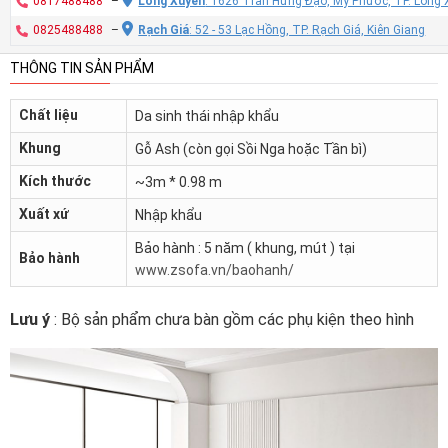
0817488488
–
Long Xuyên
: 1626 Trần Hưng Đạo, Mỹ Phước, TP. Long 
0825488488
–
Rạch Giá
: 52 - 53 Lạc Hồng, TP. Rạch Giá, Kiên Giang
THÔNG TIN SẢN PHẨM
Chất liệu
Da sinh thái nhập khẩu
Khung
Gỗ Ash (còn gọi Sồi Nga hoặc Tần bì)
Kích thước
~3m * 0.98 m
Xuất xứ
Nhập khẩu
Bảo hành : 5 năm ( khung, mút ) tại
Bảo hành
www.zsofa.vn/baohanh/
Lưu ý
: Bộ sản phẩm chưa bàn gồm các phụ kiện theo hình