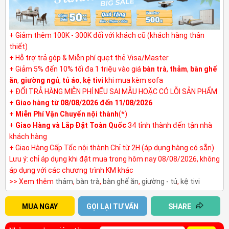
+ Giảm thêm 100K - 300K đối với khách cũ (khách hàng thân
thiết)
+ Hỗ trợ trả góp & Miễn phí quẹt thẻ Visa/Master
+ Giảm 5% đến 10% tối đa 1 triệu vào giá
bàn trà
,
thảm
,
bàn ghế
ăn
,
giường ngủ
,
tủ áo
,
kệ tivi
khi mua kèm sofa
+ ĐỔI TRẢ HÀNG MIỄN PHÍ NẾU SAI MẪU HOẶC CÓ LỖI SẢN PHẨM
+
Giao hàng từ 08/08/2026 đến 11/08/2026
+
Miễn Phí Vận Chuyển nội thành
(*)
+
Giao Hàng và Lắp Đặt Toàn Quốc
34 tỉnh thành đến tận nhà
khách hàng
+ Giao Hàng Cấp Tốc nội thành Chỉ từ 2H (áp dụng hàng có sẵn)
Lưu ý: chỉ áp dụng khi đặt mua trong hôm nay 08/08/2026, không
áp dụng với các chương trình KM khác
>> Xem thêm
thảm
,
bàn trà
,
bàn ghế ăn
,
giường - tủ
,
kệ tivi
MUA NGAY
GỌI LẠI TƯ VẤN
SHARE