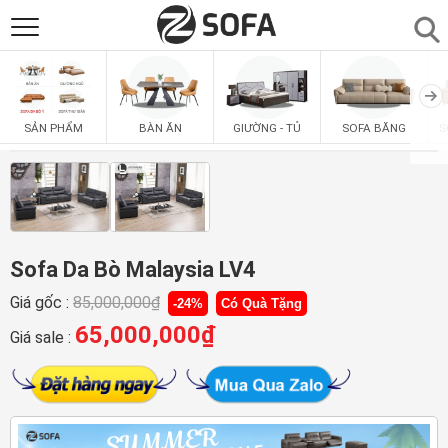
SẢN PHẨM
▼
BÀN ĂN
GIƯỜNG - TỦ
SOFA BĂNG
S
SẢN PHẨM
SOFAS
▼
PHÒNG ĂN
▼
PHÒNG NGỦ
Sofa Da Bò Malaysia LV4
▼
Giá gốc :
85,000,000
₫
-24%
Có Quà Tặng
PHÒNG KHÁCH
▼
65,000,000
₫
Giá sale :
LIÊN HỆ