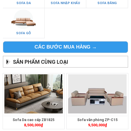
SOFA DA
SOFA NHẬP KHẨU
SOFA BĂNG
SOFA GỖ
CÁC BƯỚC MUA HÀNG →
SẢN PHẨM CÙNG LOẠI
Sofa Da cao cấp ZB1825
Sofa văn phòng ZP-C15
8,500,000
₫
9,500,000
₫