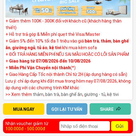
+ Giảm thêm 100K - 300K đối với khách cũ (khách hàng thân
thiết)
+ Hỗ trợ trả góp & Miễn phí quẹt thẻ Visa/Master
+ Giảm 5% đến 10% tối đa 1 triệu vào giá
bàn trà
,
thảm
,
bàn ghế
ăn
,
giường ngủ
,
tủ áo
,
kệ tivi
khi mua kèm sofa
+ ĐỔI TRẢ HÀNG MIỄN PHÍ NẾU SAI MẪU HOẶC CÓ LỖI SẢN PHẨM
+
Giao hàng từ 07/08/2026 đến 10/08/2026
+
Miễn Phí Vận Chuyển nội thành
(*)
+ Giao Hàng Cấp Tốc nội thành Chỉ từ 2H (áp dụng hàng có sẵn)
Lưu ý: chỉ áp dụng khi đặt mua trong hôm nay 07/08/2026, không
áp dụng với các chương trình KM khác
>> Xem thêm
thảm
,
bàn trà
,
bàn ghế ăn
,
giường - tủ
,
kệ tivi
MUA NGAY
GỌI LẠI TƯ VẤN
SHARE
Nhận voucher giảm từ
Gửi
100.000đ - 500.000đ