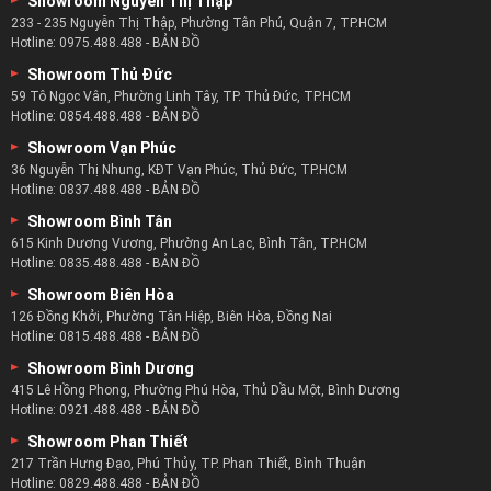
Showroom Nguyễn Thị Thập
233 - 235 Nguyễn Thị Thập, Phường Tân Phú, Quận 7, TP.HCM
Hotline:
0975.488.488
-
BẢN ĐỒ
Showroom Thủ Đức
59 Tô Ngọc Vân, Phường Linh Tây, TP. Thủ Đức, TP.HCM
Hotline:
0854.488.488
-
BẢN ĐỒ
Showroom Vạn Phúc
36 Nguyễn Thị Nhung, KĐT Vạn Phúc, Thủ Đức, TP.HCM
Hotline:
0837.488.488
-
BẢN ĐỒ
Showroom Bình Tân
615 Kinh Dương Vương, Phường An Lạc, Bình Tân, TP.HCM
Hotline:
0835.488.488
-
BẢN ĐỒ
Showroom Biên Hòa
126 Đồng Khởi, Phường Tân Hiệp, Biên Hòa, Đồng Nai
Hotline:
0815.488.488
-
BẢN ĐỒ
Showroom Bình Dương
415 Lê Hồng Phong, Phường Phú Hòa, Thủ Dầu Một, Bình Dương
Hotline:
0921.488.488
-
BẢN ĐỒ
Showroom Phan Thiết
217 Trần Hưng Đạo, Phú Thủy, TP. Phan Thiết, Bình Thuận
Hotline:
0829.488.488
-
BẢN ĐỒ