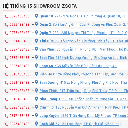
HỆ THỐNG 15 SHOWROOM ZSOFA
0878488488
–
Quận 10
: 274 - 276 Ngô Gia Tự, Phường 4, Quận 10, TP
0922488488
–
Quận 2
: Số 8 Lương Định Của, Phường An Phú, Quận 2,
0975488488
–
Quận 7
: 233 - 235 Nguyễn Thị Thập, Phường Tân Phú, 
0854488488
–
Thủ Đức
: 59 Tô Ngọc Vân, Phường Linh Tây, TP. Thủ Đ
0837488488
–
Vạn Phúc
: 36 Nguyễn Thị Nhung, KĐT Vạn Phúc, Thủ Đ
0835488488
–
Bình Tân
: 615 Kinh Dương Vương, Phường An Lạc, Bình
0835488488
–
Long An
: KCN Mỹ Yên Tân Bửu, Bến Lức, Long An
0815488488
–
Biên Hòa
: 126 Đồng Khởi, Phường Tân Hiệp, Biên Hòa, 
0921488488
–
Bình Dương
: 415 Lê Hồng Phong, Phường Phú Hòa, Thủ
0829488488
–
Phan Thiết
: 217 Trần Hưng Đạo, Phú Thủy, TP. Phan Th
0818488488
–
Nha Trang
: 156 - 158 Thống Nhất, Phương Sài, TP. Nh
0823488488
–
Cần Thơ
: 136 Nguyễn Văn Cừ, An Khánh, Ninh Kiều, TP
0817488488
–
Long Xuyên
: 1626 Trần Hưng Đạo, Mỹ Phước, TP. Long 
0825488488
–
Rạch Giá
: 52 - 53 Lạc Hồng, TP. Rạch Giá, Kiên Giang