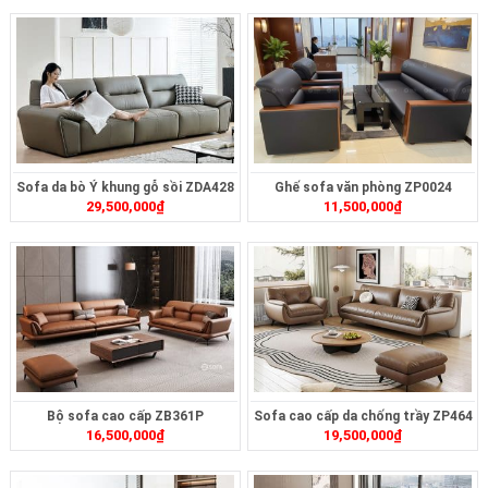
Sofa da bò Ý khung gỗ sồi ZDA428
Ghế sofa văn phòng ZP0024
29,500,000
₫
11,500,000
₫
Bộ sofa cao cấp ZB361P
Sofa cao cấp da chống trầy ZP464
16,500,000
₫
19,500,000
₫