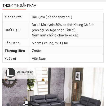
THÔNG TIN SẢN PHẨM
Kích thước
Dài 2,2m ( có thể thay đổi )
Da bò Malaysia 50% da thậtKhung Gỗ Ash
Chất Liệu
(còn gọi Sồi Nga hoặc Tần bì)
Nệm mút chống cháy lò xo kép.
Bảo Hành
5 năm ( khung, mút ) tại
Thương Hiệu
Zsofa
Xuất xứ
Việt Nam