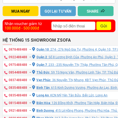
MUA NGAY
GỌI LẠI TƯ VẤN
SHARE
Nhận voucher giảm từ
Gửi
100.000đ - 500.000đ
HỆ THỐNG 15 SHOWROOM ZSOFA
0878488488
–
Quận 10
: 274 - 276 Ngô Gia Tự, Phường 4, Quận 10, TP
0922488488
–
Quận 2
: Số 8 Lương Định Của, Phường An Phú, Quận 2,
0975488488
–
Quận 7
: 233 - 235 Nguyễn Thị Thập, Phường Tân Phú, 
0854488488
–
Thủ Đức
: 59 Tô Ngọc Vân, Phường Linh Tây, TP. Thủ Đ
0837488488
–
Vạn Phúc
: 36 Nguyễn Thị Nhung, KĐT Vạn Phúc, Thủ Đ
0835488488
–
Bình Tân
: 615 Kinh Dương Vương, Phường An Lạc, Bình
0835488488
–
Long An
: KCN Mỹ Yên Tân Bửu, Bến Lức, Long An
0815488488
–
Biên Hòa
: 126 Đồng Khởi, Phường Tân Hiệp, Biên Hòa, 
0921488488
–
Bình Dương
: 415 Lê Hồng Phong, Phường Phú Hòa, Thủ