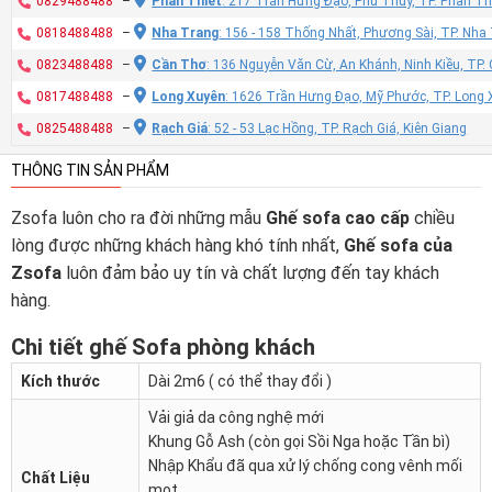
0829488488
–
Phan Thiết
: 217 Trần Hưng Đạo, Phú Thủy, TP. Phan Th
0818488488
–
Nha Trang
: 156 - 158 Thống Nhất, Phương Sài, TP. Nh
0823488488
–
Cần Thơ
: 136 Nguyễn Văn Cừ, An Khánh, Ninh Kiều, TP
0817488488
–
Long Xuyên
: 1626 Trần Hưng Đạo, Mỹ Phước, TP. Long 
0825488488
–
Rạch Giá
: 52 - 53 Lạc Hồng, TP. Rạch Giá, Kiên Giang
THÔNG TIN SẢN PHẨM
Zsofa luôn cho ra đời những mẫu
Ghế sofa cao cấp
chiều
lòng được những khách hàng khó tính nhất,
Ghế sofa của
Zsofa
luôn đảm bảo uy tín và chất lượng đến tay khách
hàng.
Chi tiết ghế Sofa phòng khách
Kích thước
Dài 2m6 ( có thể thay đổi )
Vải giả da công nghệ mới
Khung Gỗ Ash (còn gọi Sồi Nga hoặc Tần bì)
Nhập Khẩu đã qua xử lý chống cong vênh mối
Chất Liệu
mọt