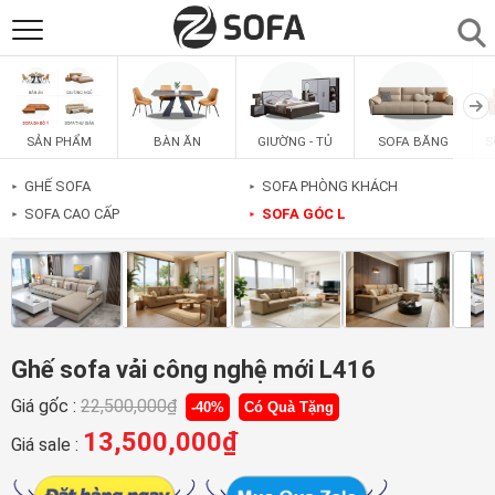
SẢN PHẨM
▼
BÀN ĂN
GIƯỜNG - TỦ
SOFA BĂNG
S
SẢN PHẨM
SOFAS
▼
GHẾ SOFA
SOFA PHÒNG KHÁCH
►
►
SOFA CAO CẤP
SOFA GÓC L
►
►
PHÒNG ĂN
▼
PHÒNG NGỦ
▼
PHÒNG KHÁCH
▼
Ghế sofa vải công nghệ mới L416
Giá gốc :
22,500,000
₫
-40%
Có Quà Tặng
LIÊN HỆ
13,500,000
₫
Giá sale :