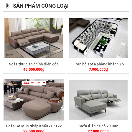
SẢN PHẨM CÙNG LOẠI
Sofa thư giãn chỉnh điện góc
Trọn bộ sofa phòng khách Z5
45,000,000
₫
7,900,000
₫
ZT239
Sofa Gỗ Mun Nhập Khẩu ZS5122
Sofa điện da bò ZT302
38,500,000
₫
27,900,000
₫