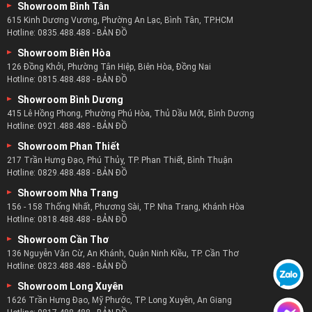
Showroom Bình Tân
615 Kinh Dương Vương, Phường An Lạc, Bình Tân, TP.HCM
Hotline:
0835.488.488
-
BẢN ĐỒ
Showroom Biên Hòa
126 Đồng Khởi, Phường Tân Hiệp, Biên Hòa, Đồng Nai
Hotline:
0815.488.488
-
BẢN ĐỒ
Showroom Bình Dương
415 Lê Hồng Phong, Phường Phú Hòa, Thủ Dầu Một, Bình Dương
Hotline:
0921.488.488
-
BẢN ĐỒ
Showroom Phan Thiết
217 Trần Hưng Đạo, Phú Thủy, TP. Phan Thiết, Bình Thuận
Hotline:
0829.488.488
-
BẢN ĐỒ
Showroom Nha Trang
156 - 158 Thống Nhất, Phương Sài, TP. Nha Trang, Khánh Hòa
Hotline:
0818.488.488
-
BẢN ĐỒ
Showroom Cần Thơ
136 Nguyễn Văn Cừ, An Khánh, Quận Ninh Kiều, TP. Cần Thơ
Hotline:
0823.488.488
-
BẢN ĐỒ
Showroom Long Xuyên
1626 Trần Hưng Đạo, Mỹ Phước, TP. Long Xuyên, An Giang