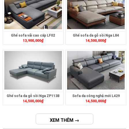
Ghế sofa vải cao cấp LF02
Ghế sofa da gỗ sồi Nga L84
13,900,000
₫
14,500,000
₫
Ghế sofa da gỗ sồi Nga ZP113B
Sofa da công nghệ mới L429
14,500,000
₫
14,500,000
₫
XEM THÊM →