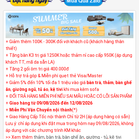
+ Giảm thêm 100K - 300K đối với khách cũ (khách hàng thân
thiết)
+ Tặng bàn K3 trị giá 1250K hoặc thảm nỉ cao cấp 950K (áp dụng
khách TT, mã da sẵn LA)
+ Tặng 2 gối ôm trị giá 400.000đ
+ Hỗ trợ trả góp & Miễn phí quẹt thẻ Visa/Master
+ Giảm 5% đến 10% tối đa 1 triệu vào giá
bàn trà
,
thảm
,
bàn ghế
ăn
,
giường ngủ
,
tủ áo
,
kệ tivi
khi mua kèm sofa
+ ĐỔI TRẢ HÀNG MIỄN PHÍ NẾU SAI MẪU HOẶC CÓ LỖI SẢN PHẨM
+
Giao hàng từ 09/08/2026 đến 12/08/2026
+
Miễn Phí Vận Chuyển nội thành
(*)
+ Giao Hàng Cấp Tốc nội thành Chỉ từ 2H (áp dụng hàng có sẵn)
Lưu ý: chỉ áp dụng khi đặt mua trong hôm nay 09/08/2026, không
áp dụng với các chương trình KM khác
>> Xem thêm
thảm
,
bàn trà
,
bàn ghế ăn
,
giường - tủ
,
kệ tivi