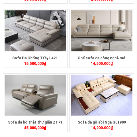
Sofa Da Chống Trầy L421
Ghế sofa da công nghệ mới
15,500,000
₫
14,500,000
₫
ZB1751
Sofa da bò thật thư giãn ZT71
Sofa da gỗ sồi Nga GL1909
45,000,000
₫
14,900,000
₫