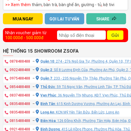
>> Xem thêm
thảm
,
bàn trà
,
bàn ghế ăn
,
giường - tủ
,
kệ tivi
MUA NGAY
GỌI LẠI TƯ VẤN
SHARE
Nhận voucher giảm từ
Gửi
100.000đ - 500.000đ
HỆ THỐNG 15 SHOWROOM ZSOFA
0878488488
–
Quận 10
: 274 - 276 Ngô Gia Tự, Phường 4, Quận 10, TP
0922488488
–
Quận 2
: Số 8 Lương Định Của, Phường An Phú, Quận 2,
0975488488
–
Quận 7
: 233 - 235 Nguyễn Thị Thập, Phường Tân Phú, 
0854488488
–
Thủ Đức
: 59 Tô Ngọc Vân, Phường Linh Tây, TP. Thủ Đ
0837488488
–
Vạn Phúc
: 36 Nguyễn Thị Nhung, KĐT Vạn Phúc, Thủ Đ
0835488488
–
Bình Tân
: 615 Kinh Dương Vương, Phường An Lạc, Bình
0835488488
–
Long An
: KCN Mỹ Yên Tân Bửu, Bến Lức, Long An
0815488488
–
Biên Hòa
: 126 Đồng Khởi, Phường Tân Hiệp, Biên Hòa, 
0921488488
–
Bình Dương
: 415 Lê Hồng Phong, Phường Phú Hòa, Thủ