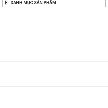
DANH MỤC SẢN PHẨM
SOFA BĂNG
BÀN ĂN
GIƯỜNG - TỦ
SOFA THƯ GIÃN
SOFA GIƯỜNG
SOFA DA BÒ Ý
SOFA DA
SOFA NHẬP KHẨU
GHẾ THƯ GIÃN