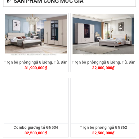
SẢN PHẨM CÙNG MỨC GIÁ
Trọn bộ phòng ngủ Giường, Tủ, Bàn
Trọn bộ phòng ngủ Giường, Tủ, Bàn
31,900,000
₫
32,000,000
₫
Phấn, Tabl005
Phấn, Tabb36
Combo giường tủ GN534
Trọn bộ phòng ngủ GN862
32,500,000
₫
32,500,000
₫