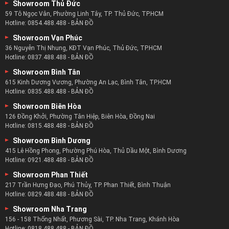
Showroom Thủ Đức
59 Tô Ngọc Vân, Phường Linh Tây, TP. Thủ Đức, TP.HCM
Hotline:
0854.488.488
-
BẢN ĐỒ
Showroom Vạn Phúc
36 Nguyễn Thị Nhung, KĐT Vạn Phúc, Thủ Đức, TP.HCM
Hotline:
0837.488.488
-
BẢN ĐỒ
Showroom Bình Tân
615 Kinh Dương Vương, Phường An Lạc, Bình Tân, TP.HCM
Hotline:
0835.488.488
-
BẢN ĐỒ
Showroom Biên Hòa
126 Đồng Khởi, Phường Tân Hiệp, Biên Hòa, Đồng Nai
Hotline:
0815.488.488
-
BẢN ĐỒ
Showroom Bình Dương
415 Lê Hồng Phong, Phường Phú Hòa, Thủ Dầu Một, Bình Dương
Hotline:
0921.488.488
-
BẢN ĐỒ
Showroom Phan Thiết
217 Trần Hưng Đạo, Phú Thủy, TP. Phan Thiết, Bình Thuận
Hotline:
0829.488.488
-
BẢN ĐỒ
Showroom Nha Trang
156 - 158 Thống Nhất, Phương Sài, TP. Nha Trang, Khánh Hòa
Hotline:
0818.488.488
-
BẢN ĐỒ