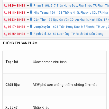
0829488488
–
Phan Thiết
: 217 Trần Hưng Đạo, Phú Thủy, TP. Phan Th
0818488488
–
Nha Trang
: 156 - 158 Thống Nhất, Phương Sài, TP. Nh
0823488488
–
Cần Thơ
: 136 Nguyễn Văn Cừ, An Khánh, Ninh Kiều, TP
0817488488
–
Long Xuyên
: 1626 Trần Hưng Đạo, Mỹ Phước, TP. Long 
0825488488
–
Rạch Giá
: 52 - 53 Lạc Hồng, TP. Rạch Giá, Kiên Giang
THÔNG TIN SẢN PHẨM
Trọn bộ
Gồm: combo như hình
Chất liệu
MDF phủ sơn chống thấm, chống ẩm mốc
Xuất xứ
Nhập Khẩu