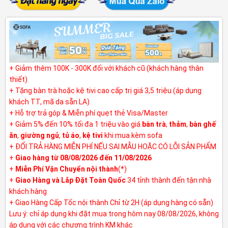
+ Giảm thêm 100K - 300K đối với khách cũ (khách hàng thân
thiết)
+ Tặng bàn trà hoặc kệ tivi cao cấp trị giá 3,5 triệu (áp dụng
khách TT, mã da sẵn LA)
+ Hỗ trợ trả góp & Miễn phí quẹt thẻ Visa/Master
+ Giảm 5% đến 10% tối đa 1 triệu vào giá
bàn trà
,
thảm
,
bàn ghế
ăn
,
giường ngủ
,
tủ áo
,
kệ tivi
khi mua kèm sofa
+ ĐỔI TRẢ HÀNG MIỄN PHÍ NẾU SAI MẪU HOẶC CÓ LỖI SẢN PHẨM
+
Giao hàng từ 08/08/2026 đến 11/08/2026
+
Miễn Phí Vận Chuyển nội thành
(*)
+
Giao Hàng và Lắp Đặt Toàn Quốc
34 tỉnh thành đến tận nhà
khách hàng
+ Giao Hàng Cấp Tốc nội thành Chỉ từ 2H (áp dụng hàng có sẵn)
Lưu ý: chỉ áp dụng khi đặt mua trong hôm nay 08/08/2026, không
áp dụng với các chương trình KM khác