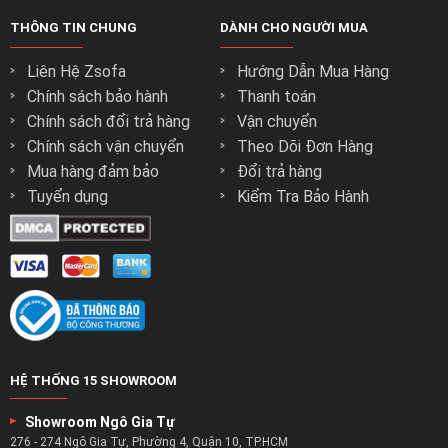
Tất cả Da Bò nằm trong BST Sofa Da Bò Ý đều được thuộc
từ công nghệ Ý đẳng cấp - 100% Da Bò Ý Tự Nhiên
THÔNG TIN CHUNG
DÀNH CHO NGƯỜI MUA
Liên Hệ Zsofa
Hướng Dẫn Mua Hàng
Chính sách bảo hành
Thanh toán
Chính sách đổi trả hàng
Vận chuyển
Chính sách vận chuyển
Theo Dõi Đơn Hàng
Mua hàng đảm bảo
Đổi trả hàng
Tuyển dụng
Kiểm Tra Bảo Hành