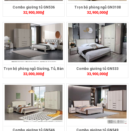
Combo giường tủ GN536
Trọn bộ phòng ngủ GN3108
32,900,000
₫
32,900,000
₫
Trọn bộ phòng ngủ Giường, Tủ, Bàn
Combo giường tủ GN533
33,000,000
₫
33,900,000
₫
Phấn, Tab517
Combo giường tủ GN546
Combo giường tủ GN549