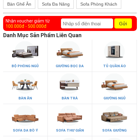
Bàn Ghế Ăn
Sofa Đa Năng
Sofa Phòng Khách
Nhận voucher giảm từ
Gửi
100.000đ - 500.000đ
Danh Mục Sản Phẩm Liên Quan
BỘ PHÒNG NGỦ
GIƯỜNG BỌC DA
TỦ QUẦN ÁO
BÀN ĂN
BÀN TRÀ
GIƯỜNG NGỦ
SOFA DA BÒ Ý
SOFA THƯ GIÃN
SOFA GIƯỜNG