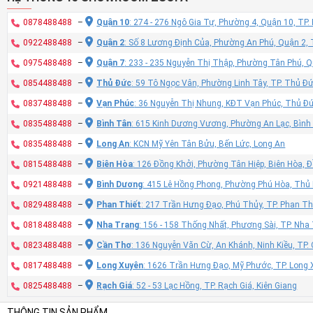
0878488488
–
Quận 10
: 274 - 276 Ngô Gia Tự, Phường 4, Quận 10, TP
0922488488
–
Quận 2
: Số 8 Lương Định Của, Phường An Phú, Quận 2,
0975488488
–
Quận 7
: 233 - 235 Nguyễn Thị Thập, Phường Tân Phú, 
0854488488
–
Thủ Đức
: 59 Tô Ngọc Vân, Phường Linh Tây, TP. Thủ Đ
0837488488
–
Vạn Phúc
: 36 Nguyễn Thị Nhung, KĐT Vạn Phúc, Thủ Đ
0835488488
–
Bình Tân
: 615 Kinh Dương Vương, Phường An Lạc, Bình
0835488488
–
Long An
: KCN Mỹ Yên Tân Bửu, Bến Lức, Long An
0815488488
–
Biên Hòa
: 126 Đồng Khởi, Phường Tân Hiệp, Biên Hòa, 
0921488488
–
Bình Dương
: 415 Lê Hồng Phong, Phường Phú Hòa, Thủ
0829488488
–
Phan Thiết
: 217 Trần Hưng Đạo, Phú Thủy, TP. Phan Th
0818488488
–
Nha Trang
: 156 - 158 Thống Nhất, Phương Sài, TP. Nh
0823488488
–
Cần Thơ
: 136 Nguyễn Văn Cừ, An Khánh, Ninh Kiều, TP
0817488488
–
Long Xuyên
: 1626 Trần Hưng Đạo, Mỹ Phước, TP. Long 
0825488488
–
Rạch Giá
: 52 - 53 Lạc Hồng, TP. Rạch Giá, Kiên Giang
THÔNG TIN SẢN PHẨM