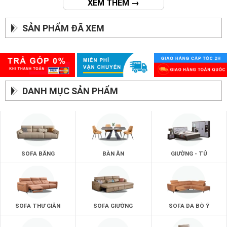
XEM THÊM →
SẢN PHẨM ĐÃ XEM
DANH MỤC SẢN PHẨM
SOFA BĂNG
BÀN ĂN
GIƯỜNG - TỦ
SOFA THƯ GIÃN
SOFA GIƯỜNG
SOFA DA BÒ Ý