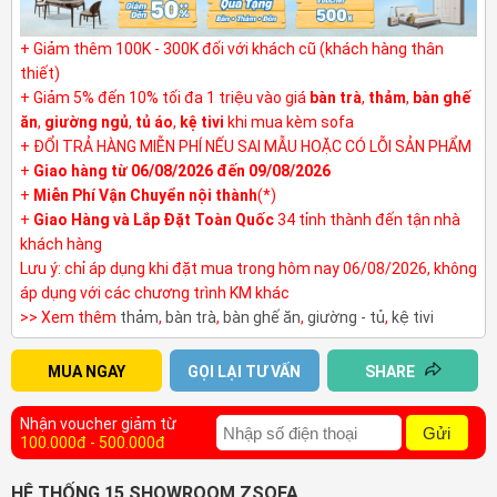
+ Giảm thêm 100K - 300K đối với khách cũ (khách hàng thân
thiết)
+ Giảm 5% đến 10% tối đa 1 triệu vào giá
bàn trà
,
thảm
,
bàn ghế
ăn
,
giường ngủ
,
tủ áo
,
kệ tivi
khi mua kèm sofa
+ ĐỔI TRẢ HÀNG MIỄN PHÍ NẾU SAI MẪU HOẶC CÓ LỖI SẢN PHẨM
+
Giao hàng từ 06/08/2026 đến 09/08/2026
+
Miễn Phí Vận Chuyển nội thành
(*)
+
Giao Hàng và Lắp Đặt Toàn Quốc
34 tỉnh thành đến tận nhà
khách hàng
Lưu ý: chỉ áp dụng khi đặt mua trong hôm nay 06/08/2026, không
áp dụng với các chương trình KM khác
>> Xem thêm
thảm
,
bàn trà
,
bàn ghế ăn
,
giường - tủ
,
kệ tivi
MUA NGAY
GỌI LẠI TƯ VẤN
SHARE
Nhận voucher giảm từ
Gửi
100.000đ - 500.000đ
HỆ THỐNG 15 SHOWROOM ZSOFA