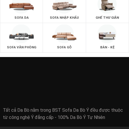
SOFA DA
SOFA NHẬP KHẨU
GHẾ THƯ GIÃN
SOFA VĂN PHÒNG
SOFA GỖ
BÀN - KỆ