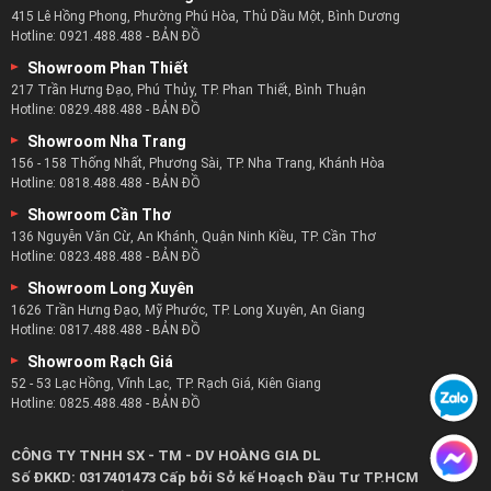
Hotline:
0835.488.488
-
BẢN ĐỒ
Showroom Biên Hòa
126 Đồng Khởi, Phường Tân Hiệp, Biên Hòa, Đồng Nai
Hotline:
0815.488.488
-
BẢN ĐỒ
Showroom Bình Dương
415 Lê Hồng Phong, Phường Phú Hòa, Thủ Dầu Một, Bình Dương
Hotline:
0921.488.488
-
BẢN ĐỒ
Showroom Phan Thiết
217 Trần Hưng Đạo, Phú Thủy, TP. Phan Thiết, Bình Thuận
Hotline:
0829.488.488
-
BẢN ĐỒ
Showroom Nha Trang
156 - 158 Thống Nhất, Phương Sài, TP. Nha Trang, Khánh Hòa
Hotline:
0818.488.488
-
BẢN ĐỒ
Showroom Cần Thơ
136 Nguyễn Văn Cừ, An Khánh, Quận Ninh Kiều, TP. Cần Thơ
Hotline:
0823.488.488
-
BẢN ĐỒ
Showroom Long Xuyên
1626 Trần Hưng Đạo, Mỹ Phước, TP. Long Xuyên, An Giang
Hotline:
0817.488.488
-
BẢN ĐỒ
Showroom Rạch Giá