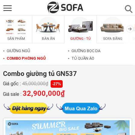
SẢN PHẨM
▼
BÀN ĂN
GIƯỜNG - TỦ
SOFA BĂNG
S
SẢN PHẨM
SOFAS
▼
GIƯỜNG NGỦ
GIƯỜNG BỌC DA
►
►
COMBO PHÒNG NGỦ
TỦ QUẦN ÁO
►
►
PHÒNG ĂN
▼
Combo giường tủ GN537
PHÒNG NGỦ
▼
Giá gốc :
45,000,000
₫
-27%
32,900,000
₫
Giá sale :
PHÒNG KHÁCH
▼
LIÊN HỆ