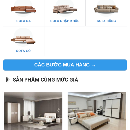
SOFA DA
SOFA NHẬP KHẨU
SOFA BĂNG
SOFA GỖ
CÁC BƯỚC MUA HÀNG →
SẢN PHẨM CÙNG MỨC GIÁ