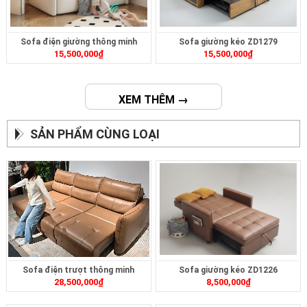
Sofa điện giường thông minh
Sofa giường kéo ZD1279
15,500,000
₫
15,500,000
₫
ZD399
XEM THÊM →
SẢN PHẨM CÙNG LOẠI
Sofa điện trượt thông minh
Sofa giường kéo ZD1226
28,500,000
₫
8,500,000
₫
ZT2628