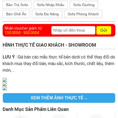
Bàn Trà Sofa
Sofa Nhập Khẩu
Sofa Giường
Bàn Ghế Ăn
Sofa Đa Năng
Sofa Phòng Khách
Nhận voucher giảm từ
Gửi
100.000đ - 500.000đ
HÌNH THỰC TẾ GIAO KHÁCH - SHOWROOM
LƯU Ý
: Giá bán các mẫu thực tế bên dưới có thể thay đổi do
khách mua thay đổi bàn, màu sắc, kích thước, chất liệu, thêm
món, ...
XEM THÊM ẢNH THỰC TẾ→
Danh Mục Sản Phẩm Liên Quan