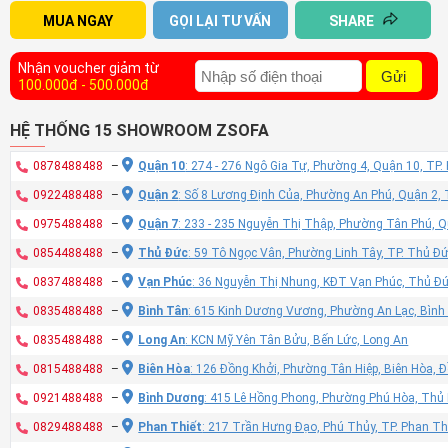
MUA NGAY
GỌI LẠI TƯ VẤN
SHARE
Nhận voucher giảm từ
Gửi
100.000đ - 500.000đ
HỆ THỐNG 15 SHOWROOM ZSOFA
0878488488
–
Quận 10
: 274 - 276 Ngô Gia Tự, Phường 4, Quận 10, TP
0922488488
–
Quận 2
: Số 8 Lương Định Của, Phường An Phú, Quận 2,
0975488488
–
Quận 7
: 233 - 235 Nguyễn Thị Thập, Phường Tân Phú, 
0854488488
–
Thủ Đức
: 59 Tô Ngọc Vân, Phường Linh Tây, TP. Thủ Đ
0837488488
–
Vạn Phúc
: 36 Nguyễn Thị Nhung, KĐT Vạn Phúc, Thủ Đ
0835488488
–
Bình Tân
: 615 Kinh Dương Vương, Phường An Lạc, Bình
0835488488
–
Long An
: KCN Mỹ Yên Tân Bửu, Bến Lức, Long An
0815488488
–
Biên Hòa
: 126 Đồng Khởi, Phường Tân Hiệp, Biên Hòa, 
0921488488
–
Bình Dương
: 415 Lê Hồng Phong, Phường Phú Hòa, Thủ
0829488488
–
Phan Thiết
: 217 Trần Hưng Đạo, Phú Thủy, TP. Phan Th