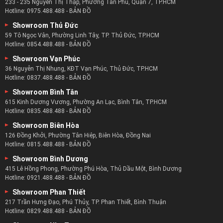
233 - 235 Nguyễn Thị Thập, Phường Tân Phú, Quận 7, TP.HCM
Hotline:
0975.488.488
-
BẢN ĐỒ
Showroom Thủ Đức
59 Tô Ngọc Vân, Phường Linh Tây, TP. Thủ Đức, TP.HCM
Hotline:
0854.488.488
-
BẢN ĐỒ
Showroom Vạn Phúc
36 Nguyễn Thị Nhung, KĐT Vạn Phúc, Thủ Đức, TP.HCM
Hotline:
0837.488.488
-
BẢN ĐỒ
Showroom Bình Tân
615 Kinh Dương Vương, Phường An Lạc, Bình Tân, TP.HCM
Hotline:
0835.488.488
-
BẢN ĐỒ
Showroom Biên Hòa
126 Đồng Khởi, Phường Tân Hiệp, Biên Hòa, Đồng Nai
Hotline:
0815.488.488
-
BẢN ĐỒ
Showroom Bình Dương
415 Lê Hồng Phong, Phường Phú Hòa, Thủ Dầu Một, Bình Dương
Hotline:
0921.488.488
-
BẢN ĐỒ
Showroom Phan Thiết
217 Trần Hưng Đạo, Phú Thủy, TP. Phan Thiết, Bình Thuận
Hotline:
0829.488.488
-
BẢN ĐỒ