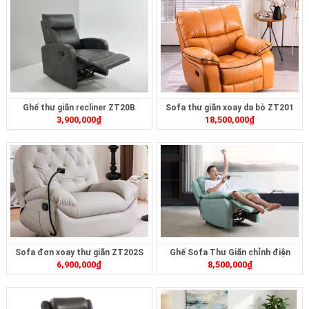
Ghế thư giãn recliner ZT20B
Sofa thư giãn xoay da bò ZT201
3,900,000
₫
18,500,000
₫
Sofa đơn xoay thư giãn ZT202S
Ghế Sofa Thư Giãn chỉnh điện
6,900,000
₫
8,500,000
₫
ZTD-414