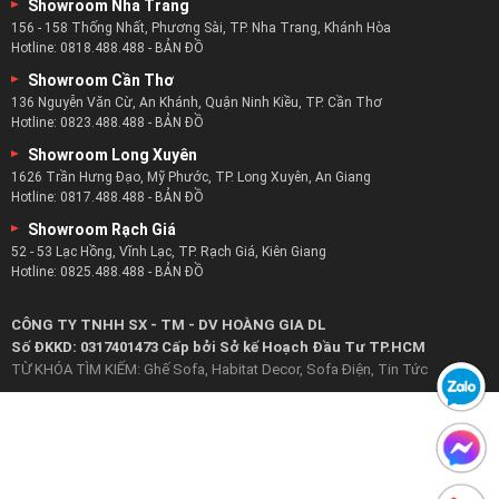
Showroom Nha Trang
156 - 158 Thống Nhất, Phương Sài, TP. Nha Trang, Khánh Hòa
Hotline:
0818.488.488
-
BẢN ĐỒ
Showroom Cần Thơ
136 Nguyễn Văn Cừ, An Khánh, Quận Ninh Kiều, TP. Cần Thơ
Hotline:
0823.488.488
-
BẢN ĐỒ
Showroom Long Xuyên
1626 Trần Hưng Đạo, Mỹ Phước, TP. Long Xuyên, An Giang
Hotline:
0817.488.488
-
BẢN ĐỒ
Showroom Rạch Giá
52 - 53 Lạc Hồng, Vĩnh Lạc, TP. Rạch Giá, Kiên Giang
Hotline:
0825.488.488
-
BẢN ĐỒ
CÔNG TY TNHH SX - TM - DV HOÀNG GIA DL
Số ĐKKD: 0317401473 Cấp bởi Sở kế Hoạch Đầu Tư TP.HCM
TỪ KHÓA TÌM KIẾM:
Ghế Sofa
,
Habitat Decor
,
Sofa Điện
,
Tin Tức