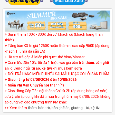
+ Giảm thêm 100K - 300K đối với khách cũ (khách hàng thân
thiết)
+ Tặng bàn K3 trị giá 1250K hoặc thảm nỉ cao cấp 950K (áp dụng
khách TT, mã da sẵn LA)
+ Hỗ trợ trả góp & Miễn phí quẹt thẻ Visa/Master
+ Giảm 5% đến 10% tối đa 1 triệu vào giá
bàn trà
,
thảm
,
bàn ghế
ăn
,
giường ngủ
,
tủ áo
,
kệ tivi
khi mua kèm sofa
+ ĐỔI TRẢ HÀNG MIỄN PHÍ NẾU SAI MẪU HOẶC CÓ LỖI SẢN PHẨM
+
Giao hàng từ 07/08/2026 đến 10/08/2026
+
Miễn Phí Vận Chuyển nội thành
(*)
+ Giao Hàng Cấp Tốc nội thành Chỉ từ 2H (áp dụng hàng có sẵn)
Lưu ý: chỉ áp dụng khi đặt mua trong hôm nay 07/08/2026, không
áp dụng với các chương trình KM khác
>> Xem thêm
thảm
,
bàn trà
,
bàn ghế ăn
,
giường - tủ
,
kệ tivi