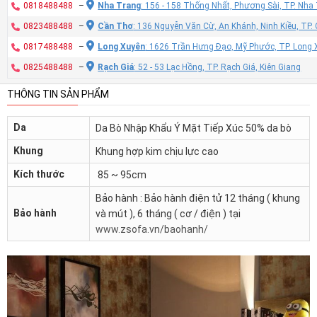
0818488488
–
Nha Trang
: 156 - 158 Thống Nhất, Phương Sài, TP. Nh
0823488488
–
Cần Thơ
: 136 Nguyễn Văn Cừ, An Khánh, Ninh Kiều, TP
0817488488
–
Long Xuyên
: 1626 Trần Hưng Đạo, Mỹ Phước, TP. Long 
0825488488
–
Rạch Giá
: 52 - 53 Lạc Hồng, TP. Rạch Giá, Kiên Giang
THÔNG TIN SẢN PHẨM
Da
Da Bò Nhập Khẩu Ý Mặt Tiếp Xúc 50% da bò
Khung
Khung hợp kim chịu lực cao
Kích thước
85 ~ 95cm
Bảo hành : Bảo hành điện tử 12 tháng ( khung
Bảo hành
và mút ), 6 tháng ( cơ / điện ) tại
www.zsofa.vn/baohanh/