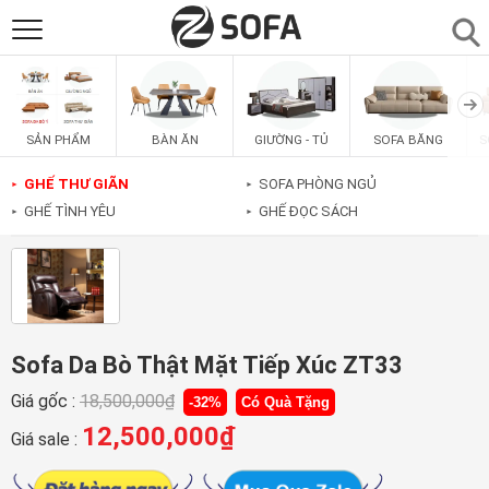
SẢN PHẨM
▼
BÀN ĂN
GIƯỜNG - TỦ
SOFA BĂNG
S
SẢN PHẨM
SOFAS
▼
GHẾ THƯ GIÃN
SOFA PHÒNG NGỦ
►
►
GHẾ TÌNH YÊU
GHẾ ĐỌC SÁCH
►
►
PHÒNG ĂN
▼
PHÒNG NGỦ
▼
PHÒNG KHÁCH
▼
Sofa Da Bò Thật Mặt Tiếp Xúc ZT33
Giá gốc :
18,500,000
₫
-32%
Có Quà Tặng
LIÊN HỆ
12,500,000
₫
Giá sale :