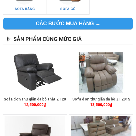
SOFA BĂNG
SOFA GỖ
CÁC BƯỚC MUA HÀNG →
SẢN PHẨM CÙNG MỨC GIÁ
Sofa đơn thư giãn da bò thật ZT20
Sofa đơn thư giãn da bò ZT201S
12,500,000
₫
13,500,000
₫