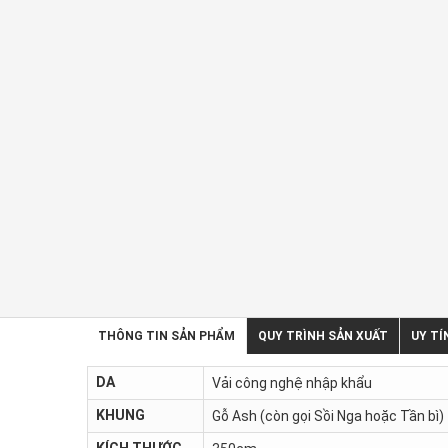
THÔNG TIN SẢN PHẨM
QUY TRÌNH SẢN XUẤT
UY TÍ
DA
Vải công nghệ nhập khẩu
KHUNG
Gỗ Ash (còn gọi Sồi Nga hoặc Tần bì)
KÍCH THƯỚC