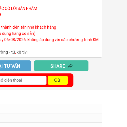
ẶC CÓ LỖI SẢN PHẨM
6
h thành đến tận nhà khách hàng
p dụng hàng có sẵn)
nay 06/08/2026, không áp dụng với các chương trình KM
ường - tủ
,
kệ tivi
ẠI TƯ VẤN
SHARE
Gửi