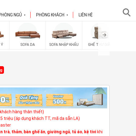
PHÒNG NGỦ
PHÒNG KHÁCH
LIÊN HỆ
▼
▼
 Ý
SOFA DA
SOFA NHẬP KHẨU
GHẾ THƯ GIÃN
SOFA V
ng
(khách hàng thân thiết)
3,5 triệu (áp dụng khách TT, mã da sẵn LA)
Master
n trà
,
thảm
,
bàn ghế ăn
,
giường ngủ
,
tủ áo
,
kệ tivi
khi