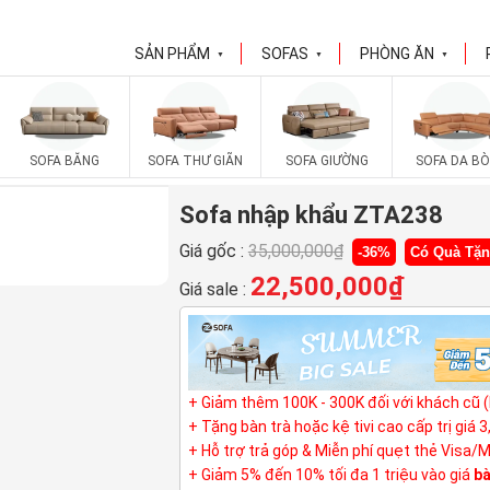
SẢN PHẨM
SOFAS
PHÒNG ĂN
▼
▼
▼
SOFA BĂNG
SOFA THƯ GIÃN
SOFA GIƯỜNG
SOFA DA BÒ
Sofa nhập khẩu ZTA238
Giá gốc :
35,000,000
₫
-36%
Có Quà Tặ
22,500,000
₫
Giá sale :
+ Giảm thêm 100K - 300K đối với khách cũ 
+ Tặng bàn trà hoặc kệ tivi cao cấp trị giá 
+ Hỗ trợ trả góp & Miễn phí quẹt thẻ Visa/
+ Giảm 5% đến 10% tối đa 1 triệu vào giá
bà