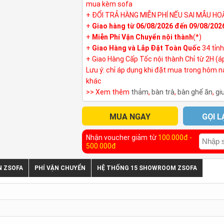
mua kèm sofa
+ ĐỔI TRẢ HÀNG MIỄN PHÍ NẾU SAI MẪU HO
+
Giao hàng từ 06/08/2026 đến 09/08/202
+
Miễn Phí Vận Chuyển nội thành
(*)
+
Giao Hàng và Lắp Đặt Toàn Quốc
34 tỉn
+ Giao Hàng Cấp Tốc nội thành Chỉ từ 2H (á
Lưu ý: chỉ áp dụng khi đặt mua trong hôm 
khác
>> Xem thêm
thảm
,
bàn trà
,
bàn ghế ăn
,
gi
MUA NGAY
GỌI L
Nhận voucher giảm từ
100.000đ -
500.000đ
N ZSOFA
PHÍ VẬN CHUYỂN
HỆ THỐNG 15 SHOWROOM ZSOFA