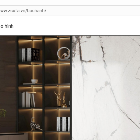
ww.zsofa.vn/baohanh/
o hình