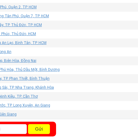
 Phú, Quận 2, TP. HCM
ờng Tân Phú, Quận 7, TP. HCM
ây, TP. Thủ Đức, TP. HCM
n Phúc, Thủ Đức, HCM
 An Lạc, Bình Tân, TP. HCM
Long An
p, Biên Hòa, Đồng Nai
 Phú Hòa, Thủ Dầu Một, Bình Dương
, TP. Phan Thiết, Bình Thuận
g Sài, TP. Nha Trang, Khánh Hòa
Ninh Kiều, TP. Cần Thơ
ớc, TP. Long Xuyên, An Giang
 Kiên Giang
Gửi