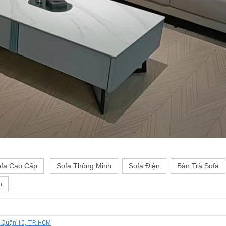
fa Cao Cấp
Sofa Thông Minh
Sofa Điện
Bàn Trà Sofa
h
, Quận 10, TP. HCM