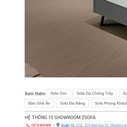
Xem thêm
Sofa Góc
Sofa Da Chống Trầy
So
Bàn Ghế Ăn
Sofa Đa Năng
Sofa Phòng Khác
HỆ THỐNG 15 SHOWROOM ZSOFA
0878488488
–
Quận 10
: 274 - 276 Ngô Gia Tự, Phường 4