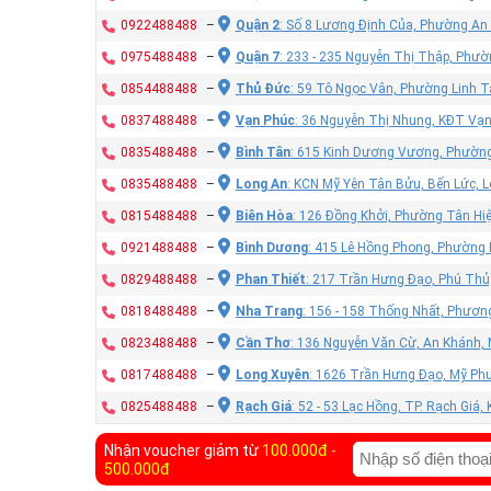
0922488488
–
Quận 2
: Số 8 Lương Định Của, Phường An
0975488488
–
Quận 7
: 233 - 235 Nguyễn Thị Thập, Phư
0854488488
–
Thủ Đức
: 59 Tô Ngọc Vân, Phường Linh T
0837488488
–
Vạn Phúc
: 36 Nguyễn Thị Nhung, KĐT Vạ
0835488488
–
Bình Tân
: 615 Kinh Dương Vương, Phường
0835488488
–
Long An
: KCN Mỹ Yên Tân Bửu, Bến Lức, 
0815488488
–
Biên Hòa
: 126 Đồng Khởi, Phường Tân Hiệ
0921488488
–
Bình Dương
: 415 Lê Hồng Phong, Phường
0829488488
–
Phan Thiết
: 217 Trần Hưng Đạo, Phú Thủy
0818488488
–
Nha Trang
: 156 - 158 Thống Nhất, Phươn
0823488488
–
Cần Thơ
: 136 Nguyễn Văn Cừ, An Khánh, 
0817488488
–
Long Xuyên
: 1626 Trần Hưng Đạo, Mỹ Phư
0825488488
–
Rạch Giá
: 52 - 53 Lạc Hồng, TP. Rạch Giá,
Nhận voucher giảm từ
100.000đ -
500.000đ