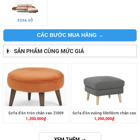
SOFA GỖ
CÁC BƯỚC MUA HÀNG →
SẢN PHẨM CÙNG MỨC GIÁ
Sofa đôn tròn chân cao ZI009
Sofa đôn vuông 50x50cm chân cao
1,200,000
₫
1,200,000
₫
ZI010
XEM THÊM →