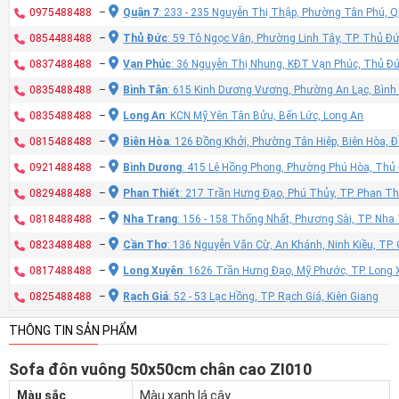
0975488488
–
Quận 7
: 233 - 235 Nguyễn Thị Thập, Phường Tân Phú, 
0854488488
–
Thủ Đức
: 59 Tô Ngọc Vân, Phường Linh Tây, TP. Thủ Đ
0837488488
–
Vạn Phúc
: 36 Nguyễn Thị Nhung, KĐT Vạn Phúc, Thủ Đ
0835488488
–
Bình Tân
: 615 Kinh Dương Vương, Phường An Lạc, Bình
0835488488
–
Long An
: KCN Mỹ Yên Tân Bửu, Bến Lức, Long An
0815488488
–
Biên Hòa
: 126 Đồng Khởi, Phường Tân Hiệp, Biên Hòa, 
0921488488
–
Bình Dương
: 415 Lê Hồng Phong, Phường Phú Hòa, Thủ
0829488488
–
Phan Thiết
: 217 Trần Hưng Đạo, Phú Thủy, TP. Phan Th
0818488488
–
Nha Trang
: 156 - 158 Thống Nhất, Phương Sài, TP. Nh
0823488488
–
Cần Thơ
: 136 Nguyễn Văn Cừ, An Khánh, Ninh Kiều, TP
0817488488
–
Long Xuyên
: 1626 Trần Hưng Đạo, Mỹ Phước, TP. Long 
0825488488
–
Rạch Giá
: 52 - 53 Lạc Hồng, TP. Rạch Giá, Kiên Giang
THÔNG TIN SẢN PHẨM
Sofa đôn vuông 50x50cm chân cao ZI010
Màu sắc
Màu xanh lá cây