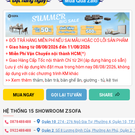
+ ĐỔI TRẢ HÀNG MIỄN PHÍ NẾU SAI MẪU HOẶC CÓ LỖI SẢN PHẨM
+
Giao hàng từ 08/08/2026 đến 11/08/2026
+
Miễn Phí Vận Chuyển nội thành HCM
(*)
+ Giao Hàng Cấp Tốc nội thành Chỉ từ 2H (áp dụng hàng có sẵn)
Lưu ý: chỉ áp dụng khi đặt mua trong hôm nay 08/08/2026, không
áp dụng với các chương trình KM khác
>> Xem thêm
thảm
,
bàn trà
,
bàn ghế ăn
,
giường - tủ
,
kệ tivi
MUA NGAY
GỌI LẠI TƯ VẤN
SHARE
HỆ THỐNG 15 SHOWROOM ZSOFA
0878488488
–
Quận 10
: 274 - 276 Ngô Gia Tự, Phường 4, Quận 10, TP
0922488488
–
Quận 2
: Số 8 Lương Định Của, Phường An Phú, Quận 2,