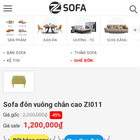
SẢN PHẨM
▼
BÀN ĂN
GIƯỜNG - TỦ
SOFA BĂNG
S
SẢN PHẨM
SOFAS
▼
BÀN SOFA
THẢM SOFA
►
►
KỆ TIVI
GHẾ ĐÔN
►
►
PHÒNG ĂN
▼
PHÒNG NGỦ
▼
PHÒNG KHÁCH
▼
Sofa đôn vuông chân cao ZI011
Giá gốc :
2,200,000
₫
-45%
LIÊN HỆ
1,200,000
₫
Giá sale :