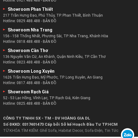
Hotline:
0921.488.488
-
BẢN ĐỒ
Showroom Phan Thiết
217 Trần Hưng Đạo, Phú Thủy, TP. Phan Thiết, Bình Thuận
Hotline:
0829.488.488
-
BẢN ĐỒ
Showroom Nha Trang
156 - 158 Thống Nhất, Phương Sài, TP. Nha Trang, Khánh Hòa
Hotline:
0818.488.488
-
BẢN ĐỒ
Showroom Cần Thơ
136 Nguyễn Văn Cừ, An Khánh, Quận Ninh Kiều, TP. Cần Thơ
Hotline:
0823.488.488
-
BẢN ĐỒ
Showroom Long Xuyên
1626 Trần Hưng Đạo, Mỹ Phước, TP. Long Xuyên, An Giang
Hotline:
0817.488.488
-
BẢN ĐỒ
Showroom Rạch Giá
52 - 53 Lạc Hồng, Vĩnh Lạc, TP. Rạch Giá, Kiên Giang
Hotline:
0825.488.488
-
BẢN ĐỒ
CÔNG TY TNHH SX - TM - DV HOÀNG GIA DL
Số ĐKKD: 0317401473 Cấp bởi Sở kế Hoạch Đầu Tư TP.HCM
TỪ KHÓA TÌM KIẾM:
Ghế Sofa
,
Habitat Decor
,
Sofa Điện
,
Tin Tức