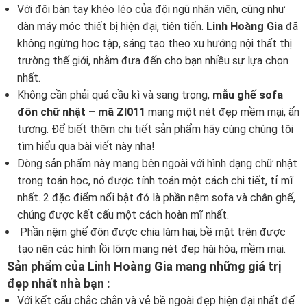
Với đôi bàn tay khéo léo của đội ngũ nhân viên, cũng như
dàn máy móc thiết bị hiện đại, tiên tiến.
Linh Hoàng Gia
đã
không ngừng học tập, sáng tạo theo xu hướng nội thất thị
trường thế giới, nhằm đưa đến cho bạn nhiều sự lựa chọn
nhất.
Không cần phải quá cầu kì và sang trọng,
mẫu ghế sofa
đôn chữ nhật – mã ZI011
mang một nét đẹp mềm mại, ấn
tượng. Để biết thêm chi tiết sản phẩm hãy cùng chúng tôi
tìm hiểu qua bài viết này nha!
Dòng sản phẩm này mang bên ngoài với hình dạng chữ nhật
trong toán học, nó được tính toán một cách chi tiết, tỉ mĩ
nhất. 2 đặc điểm nổi bật đó là phần nệm sofa và chân ghế,
chúng được kết cấu một cách hoàn mĩ nhất.
Phần nệm ghế đôn được chia làm hai, bề mặt trên được
tạo nên các hình lồi lõm mang nét đẹp hài hòa, mềm mại.
Sản phẩm của Linh Hoàng Gia mang những giá trị
đẹp nhất nhà bạn :
Với kết cấu chắc chắn và vẻ bề ngoài đẹp hiện đại nhất để