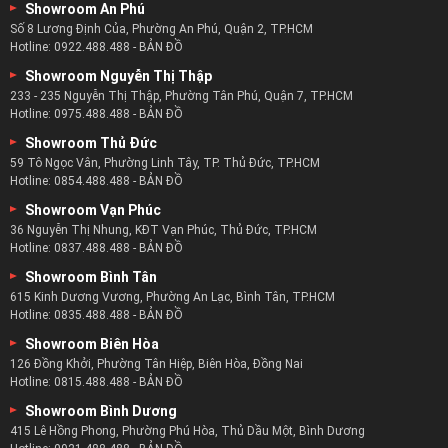
Showroom An Phú
Số 8 Lương Định Của, Phường An Phú, Quận 2, TP.HCM
Hotline:
0922.488.488
-
BẢN ĐỒ
Showroom Nguyễn Thị Thập
233 - 235 Nguyễn Thị Thập, Phường Tân Phú, Quận 7, TP.HCM
Hotline:
0975.488.488
-
BẢN ĐỒ
Showroom Thủ Đức
59 Tô Ngọc Vân, Phường Linh Tây, TP. Thủ Đức, TP.HCM
Hotline:
0854.488.488
-
BẢN ĐỒ
Showroom Vạn Phúc
36 Nguyễn Thị Nhung, KĐT Vạn Phúc, Thủ Đức, TP.HCM
Hotline:
0837.488.488
-
BẢN ĐỒ
Showroom Bình Tân
615 Kinh Dương Vương, Phường An Lạc, Bình Tân, TP.HCM
Hotline:
0835.488.488
-
BẢN ĐỒ
Showroom Biên Hòa
126 Đồng Khởi, Phường Tân Hiệp, Biên Hòa, Đồng Nai
Hotline:
0815.488.488
-
BẢN ĐỒ
Showroom Bình Dương
415 Lê Hồng Phong, Phường Phú Hòa, Thủ Dầu Một, Bình Dương