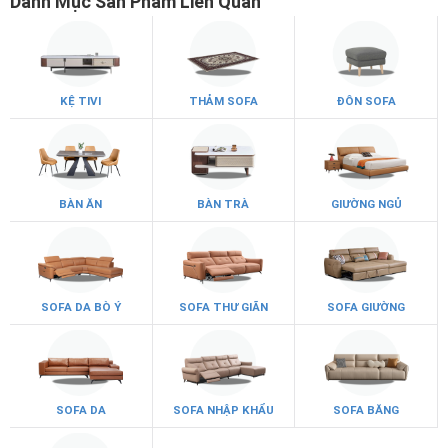
Danh Mục Sản Phẩm Liên Quan
KỆ TIVI
THẢM SOFA
ĐÔN SOFA
BÀN ĂN
BÀN TRÀ
GIƯỜNG NGỦ
SOFA DA BÒ Ý
SOFA THƯ GIÃN
SOFA GIƯỜNG
SOFA DA
SOFA NHẬP KHẨU
SOFA BĂNG