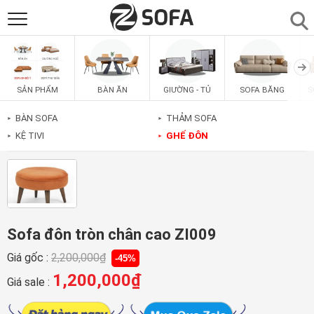
SẢN PHẨM
▼
BÀN ĂN
GIƯỜNG - TỦ
SOFA BĂNG
S
SẢN PHẨM
SOFAS
▼
BÀN SOFA
THẢM SOFA
►
►
KỆ TIVI
GHẾ ĐÔN
►
►
PHÒNG ĂN
▼
PHÒNG NGỦ
▼
PHÒNG KHÁCH
▼
Sofa đôn tròn chân cao ZI009
Giá gốc :
2,200,000
₫
-45%
LIÊN HỆ
1,200,000
₫
Giá sale :