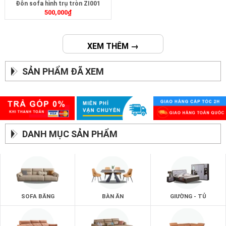
Đôn sofa hình trụ tròn ZI001
500,000
₫
XEM THÊM →
SẢN PHẨM ĐÃ XEM
DANH MỤC SẢN PHẨM
SOFA BĂNG
BÀN ĂN
GIƯỜNG - TỦ