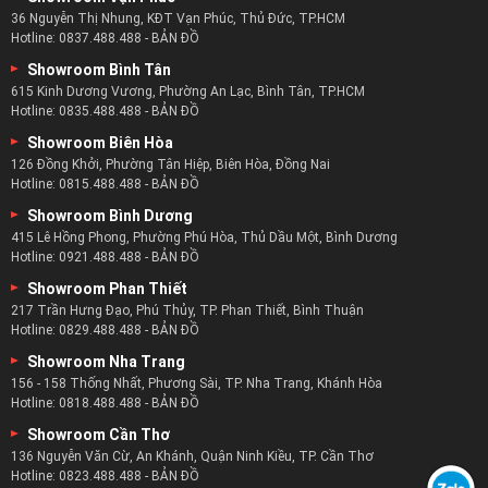
36 Nguyễn Thị Nhung, KĐT Vạn Phúc, Thủ Đức, TP.HCM
Hotline:
0837.488.488
-
BẢN ĐỒ
Showroom Bình Tân
615 Kinh Dương Vương, Phường An Lạc, Bình Tân, TP.HCM
Hotline:
0835.488.488
-
BẢN ĐỒ
Showroom Biên Hòa
126 Đồng Khởi, Phường Tân Hiệp, Biên Hòa, Đồng Nai
Hotline:
0815.488.488
-
BẢN ĐỒ
Showroom Bình Dương
415 Lê Hồng Phong, Phường Phú Hòa, Thủ Dầu Một, Bình Dương
Hotline:
0921.488.488
-
BẢN ĐỒ
Showroom Phan Thiết
217 Trần Hưng Đạo, Phú Thủy, TP. Phan Thiết, Bình Thuận
Hotline:
0829.488.488
-
BẢN ĐỒ
Showroom Nha Trang
156 - 158 Thống Nhất, Phương Sài, TP. Nha Trang, Khánh Hòa
Hotline:
0818.488.488
-
BẢN ĐỒ
Showroom Cần Thơ
136 Nguyễn Văn Cừ, An Khánh, Quận Ninh Kiều, TP. Cần Thơ
Hotline:
0823.488.488
-
BẢN ĐỒ