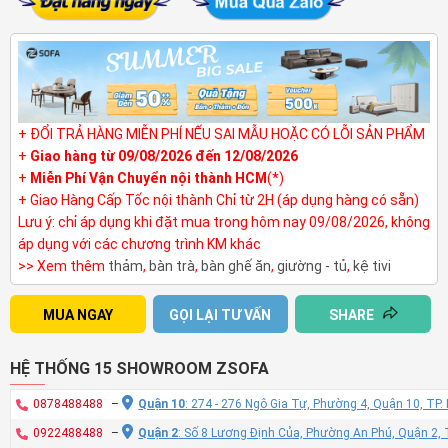
+ ĐỔI TRẢ HÀNG MIỄN PHÍ NẾU SAI MẪU HOẶC CÓ LỖI SẢN PHẨM
+
Giao hàng từ 09/08/2026 đến 12/08/2026
+
Miễn Phí Vận Chuyển nội thành HCM
(*)
+ Giao Hàng Cấp Tốc nội thành Chỉ từ 2H (áp dụng hàng có sẵn)
Lưu ý: chỉ áp dụng khi đặt mua trong hôm nay 09/08/2026, không
áp dụng với các chương trình KM khác
>> Xem thêm
thảm
,
bàn trà
,
bàn ghế ăn
,
giường - tủ
,
kệ tivi
MUA NGAY
GỌI LẠI TƯ VẤN
SHARE
HỆ THỐNG 15 SHOWROOM ZSOFA
0878488488
–
Quận 10
: 274 - 276 Ngô Gia Tự, Phường 4, Quận 10, TP
0922488488
–
Quận 2
: Số 8 Lương Định Của, Phường An Phú, Quận 2,