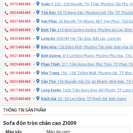
0975488488
–
Quận 7
: 233 - 235 Nguyễn Thị Thập, Phường Tân Phú, 
0854488488
–
Thủ Đức
: 59 Tô Ngọc Vân, Phường Linh Tây, TP. Thủ Đ
0837488488
–
Vạn Phúc
: 36 Nguyễn Thị Nhung, KĐT Vạn Phúc, Thủ Đ
0835488488
–
Bình Tân
: 615 Kinh Dương Vương, Phường An Lạc, Bình
0835488488
–
Long An
: KCN Mỹ Yên Tân Bửu, Bến Lức, Long An
0815488488
–
Biên Hòa
: 126 Đồng Khởi, Phường Tân Hiệp, Biên Hòa, 
0921488488
–
Bình Dương
: 415 Lê Hồng Phong, Phường Phú Hòa, Thủ
0829488488
–
Phan Thiết
: 217 Trần Hưng Đạo, Phú Thủy, TP. Phan Th
0818488488
–
Nha Trang
: 156 - 158 Thống Nhất, Phương Sài, TP. Nh
0823488488
–
Cần Thơ
: 136 Nguyễn Văn Cừ, An Khánh, Ninh Kiều, TP
0817488488
–
Long Xuyên
: 1626 Trần Hưng Đạo, Mỹ Phước, TP. Long 
0825488488
–
Rạch Giá
: 52 - 53 Lạc Hồng, TP. Rạch Giá, Kiên Giang
THÔNG TIN SẢN PHẨM
Sofa đôn tròn chân cao ZI009
Màu sắc
Màu da cam