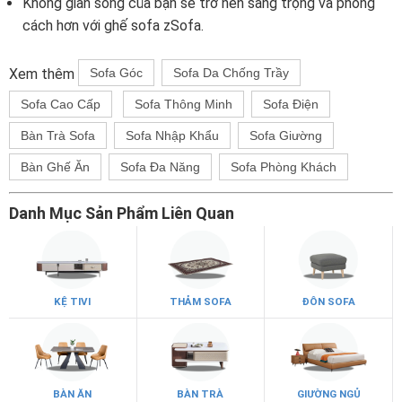
Không gian sống của bạn sẽ trở nên sang trọng và phong
cách hơn với ghế sofa zSofa.
Xem thêm
Sofa Góc
Sofa Da Chống Trầy
Sofa Cao Cấp
Sofa Thông Minh
Sofa Điện
Bàn Trà Sofa
Sofa Nhập Khẩu
Sofa Giường
Bàn Ghế Ăn
Sofa Đa Năng
Sofa Phòng Khách
Danh Mục Sản Phẩm Liên Quan
KỆ TIVI
THẢM SOFA
ĐÔN SOFA
BÀN ĂN
BÀN TRÀ
GIƯỜNG NGỦ