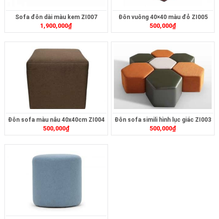
Sofa đôn dài màu kem ZI007
Đôn vuông 40×40 màu đỏ ZI005
1,900,000
₫
500,000
₫
Đôn sofa màu nâu 40x40cm ZI004
Đôn sofa simili hình lục giác ZI003
500,000
₫
500,000
₫