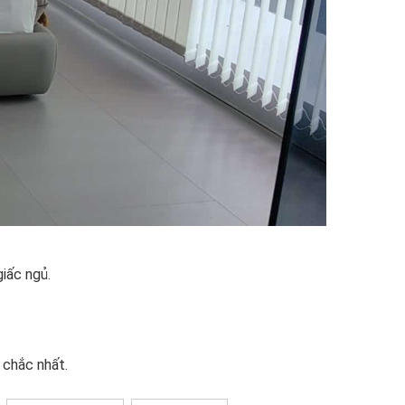
iấc ngủ.
 chắc nhất.