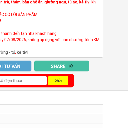
n trà
,
thảm
,
bàn ghế ăn
,
giường ngủ
,
tủ áo
,
kệ tivi
khi
ẶC CÓ LỖI SẢN PHẨM
6
h thành đến tận nhà khách hàng
nay 07/08/2026, không áp dụng với các chương trình KM
ường - tủ
,
kệ tivi
ẠI TƯ VẤN
SHARE
Gửi