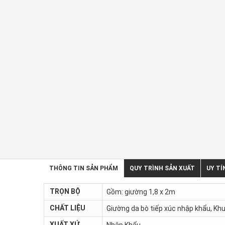
THÔNG TIN SẢN PHẨM
QUY TRÌNH SẢN XUẤT
UY TÍ
TRỌN BỘ
Gồm: giường 1,8 x 2m
CHẤT LIỆU
Giường da bò tiếp xúc nhập khẩu, Kh
XUẤT XỨ
Nhập Khẩu