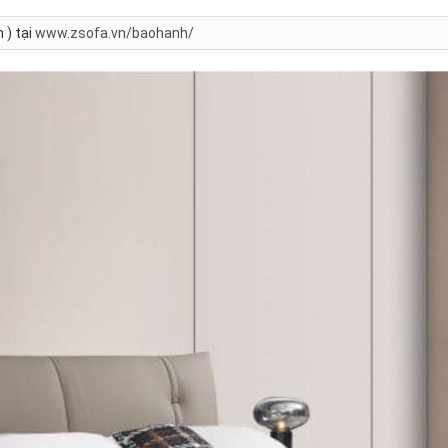
 ) tại
www.zsofa.vn/baohanh/