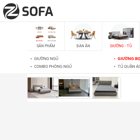
SẢN PHẨM
BÀN ĂN
GIƯỜNG - TỦ
GIƯỜNG NGỦ
GIƯỜNG BỌ
►
►
COMBO PHÒNG NGỦ
TỦ QUẦN Á
►
►