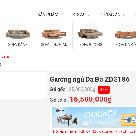
SẢN PHẨM
SOFAS
PHÒNG ĂN
▼
▼
▼
SOFA BĂNG
SOFA THƯ GIÃN
SOFA GIƯỜNG
SOFA DA BÒ
C DA
O
Giường ngủ Da Bò ZDG186
Giá gốc :
25,000,000
₫
-34%
16,500,000
₫
Giá sale :
+ Giảm thêm 100K - 300K đối với khách cũ 