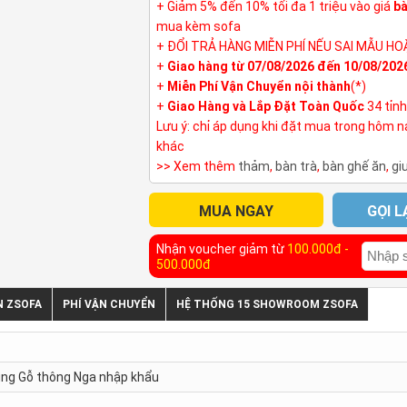
+ Giảm 5% đến 10% tối đa 1 triệu vào giá
bà
mua kèm sofa
+ ĐỔI TRẢ HÀNG MIỄN PHÍ NẾU SAI MẪU HO
+
Giao hàng từ 07/08/2026 đến 10/08/202
+
Miễn Phí Vận Chuyển nội thành
(*)
+
Giao Hàng và Lắp Đặt Toàn Quốc
34 tỉn
Lưu ý: chỉ áp dụng khi đặt mua trong hôm 
khác
>> Xem thêm
thảm
,
bàn trà
,
bàn ghế ăn
,
gi
MUA NGAY
GỌI L
Nhận voucher giảm từ
100.000đ -
500.000đ
N ZSOFA
PHÍ VẬN CHUYỂN
HỆ THỐNG 15 SHOWROOM ZSOFA
ung Gỗ thông Nga nhập khẩu