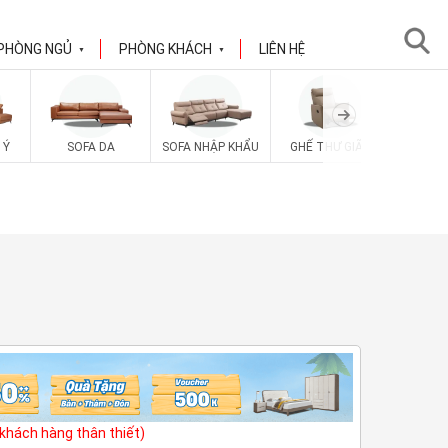
PHÒNG NGỦ
PHÒNG KHÁCH
LIÊN HỆ
▼
▼
 Ý
SOFA DA
SOFA NHẬP KHẨU
GHẾ THƯ GIÃN
SOFA V
(khách hàng thân thiết)