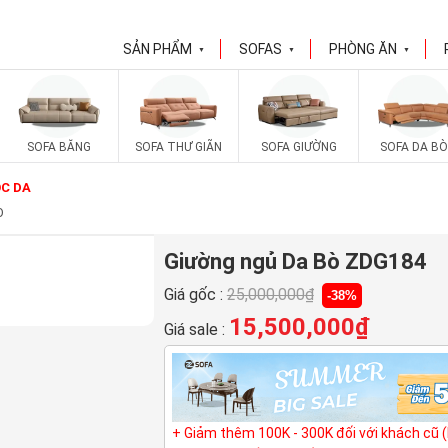
SẢN PHẨM
SOFAS
PHÒNG ĂN
▼
▼
▼
SOFA BĂNG
SOFA THƯ GIÃN
SOFA GIƯỜNG
SOFA DA BÒ
C DA
O
Giường ngủ Da Bò ZDG184
Giá gốc :
25,000,000
₫
-38%
15,500,000
₫
Giá sale :
+ Giảm thêm 100K - 300K đối với khách cũ 