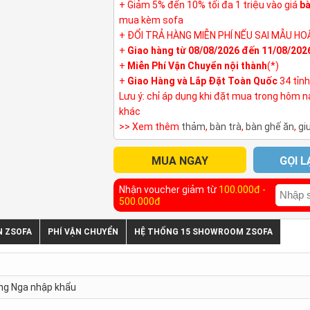
+ Giảm 5% đến 10% tối đa 1 triệu vào giá
bà
mua kèm sofa
+ ĐỔI TRẢ HÀNG MIỄN PHÍ NẾU SAI MẪU HO
+
Giao hàng từ 08/08/2026 đến 11/08/202
+
Miễn Phí Vận Chuyển nội thành
(*)
+
Giao Hàng và Lắp Đặt Toàn Quốc
34 tỉn
Lưu ý: chỉ áp dụng khi đặt mua trong hôm 
khác
>> Xem thêm
thảm
,
bàn trà
,
bàn ghế ăn
,
gi
MUA NGAY
GỌI L
Nhận voucher giảm từ
100.000đ -
500.000đ
N ZSOFA
PHÍ VẬN CHUYỂN
HỆ THỐNG 15 SHOWROOM ZSOFA
ông Nga nhập khẩu