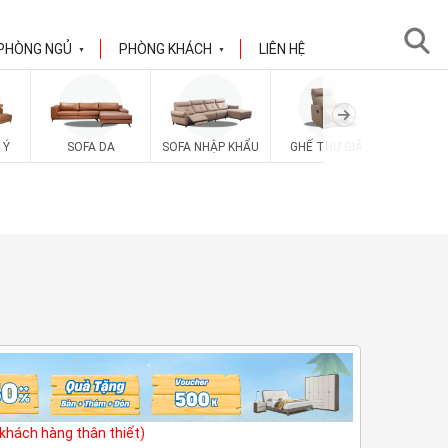
PHÒNG NGỦ
PHÒNG KHÁCH
LIÊN HỆ
▼
▼
 Ý
SOFA DA
SOFA NHẬP KHẨU
GHẾ THƯ GIÃN
SOFA V
(khách hàng thân thiết)