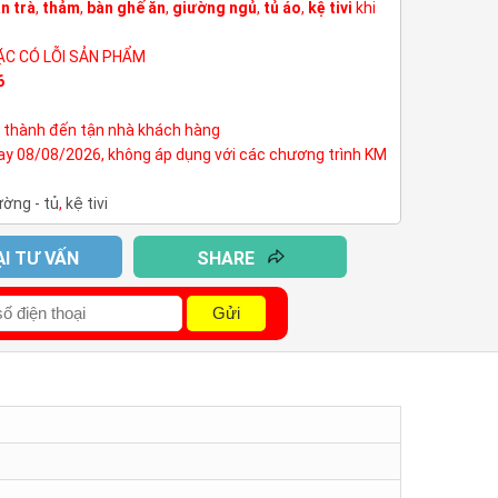
n trà
,
thảm
,
bàn ghế ăn
,
giường ngủ
,
tủ áo
,
kệ tivi
khi
ẶC CÓ LỖI SẢN PHẨM
6
h thành đến tận nhà khách hàng
nay 08/08/2026, không áp dụng với các chương trình KM
ường - tủ
,
kệ tivi
ẠI TƯ VẤN
SHARE
Gửi