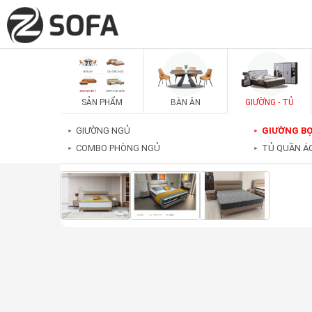
SẢN PHẨM
BÀN ĂN
GIƯỜNG - TỦ
GIƯỜNG NGỦ
GIƯỜNG BỌ
►
►
COMBO PHÒNG NGỦ
TỦ QUẦN Á
►
►