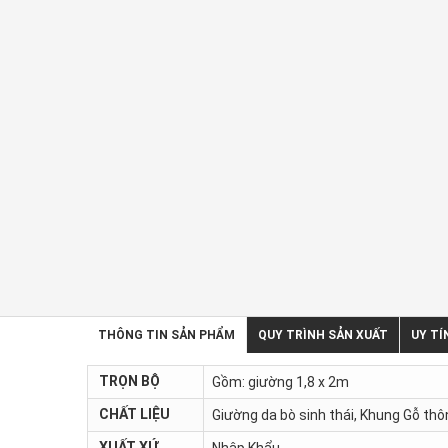
THÔNG TIN SẢN PHẨM
QUY TRÌNH SẢN XUẤT
UY TÍ
TRỌN BỘ
Gồm: giường 1,8 x 2m
CHẤT LIỆU
Giường da bò sinh thái, Khung Gỗ th
XUẤT XỨ
Nhập Khẩu