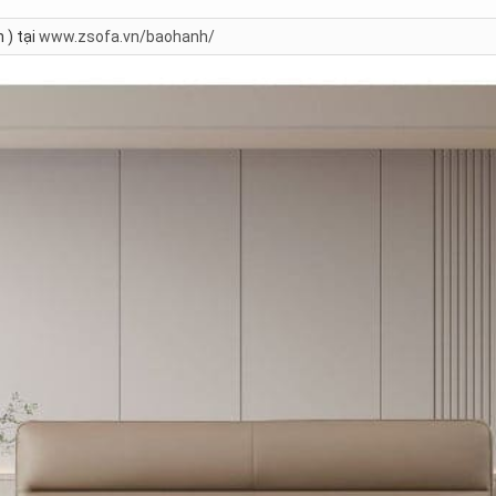
 ) tại
www.zsofa.vn/baohanh/