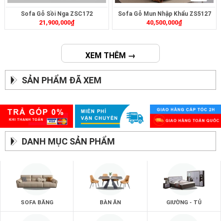
Sofa Gỗ Sồi Nga ZSC172
Sofa Gỗ Mun Nhập Khẩu ZS5127
21,900,000
₫
40,500,000
₫
XEM THÊM →
SẢN PHẨM ĐÃ XEM
DANH MỤC SẢN PHẨM
SOFA BĂNG
BÀN ĂN
GIƯỜNG - TỦ