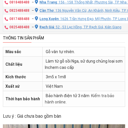
0818488488
–
Nha Trang
: 156 - 158 Thống Nhất, Phương Sài, TP. Nh
0823488488
–
Cần Thơ
: 136 Nguyễn Văn Cừ, An Khánh, Ninh Kiều, TP
0817488488
–
Long Xuyên
: 1626 Trần Hưng Đạo, Mỹ Phước, TP. Long 
0825488488
–
Rạch Giá
: 52 - 53 Lạc Hồng, TP. Rạch Giá, Kiên Giang
THÔNG TIN SẢN PHẨM
Màu sắc
Gỗ vân tự nhiên.
Làm từ gỗ sồi Nga, sử dụng chủng loại sơn
Chất liệu
Inchem cao cấp
Kích thước
3m5 x 1m8
Xuất xứ
Việt Nam
Bảo hành điện tử 3 năm
Kiểm tra bảo
Thời hạn bảo hành
hành online
.
Lưu ý : Giá chưa bao gồm bàn