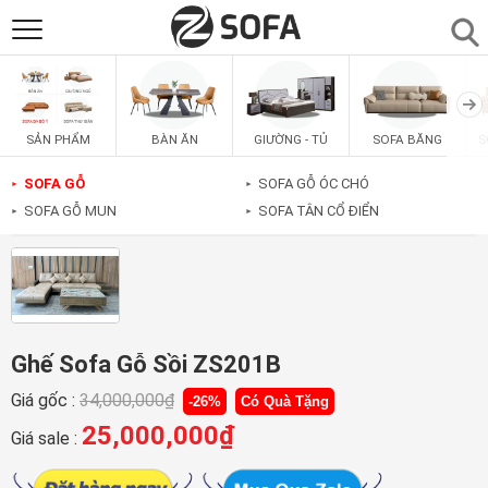
SẢN PHẨM
▼
BÀN ĂN
GIƯỜNG - TỦ
SOFA BĂNG
S
SẢN PHẨM
SOFAS
▼
SOFA GỖ
SOFA GỖ ÓC CHÓ
►
►
SOFA GỖ MUN
SOFA TÂN CỔ ĐIỂN
►
►
PHÒNG ĂN
▼
PHÒNG NGỦ
▼
PHÒNG KHÁCH
▼
Ghế Sofa Gỗ Sồi ZS201B
Giá gốc :
34,000,000
₫
-26%
Có Quà Tặng
LIÊN HỆ
25,000,000
₫
Giá sale :