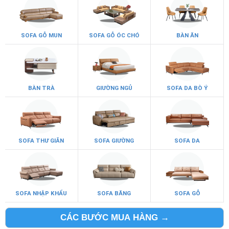
SOFA GỖ MUN
SOFA GỖ ÓC CHÓ
BÀN ĂN
BÀN TRÀ
GIƯỜNG NGỦ
SOFA DA BÒ Ý
SOFA THƯ GIÃN
SOFA GIƯỜNG
SOFA DA
SOFA NHẬP KHẨU
SOFA BĂNG
SOFA GỖ
CÁC BƯỚC MUA HÀNG →