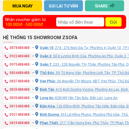
MUA NGAY
GỌI LẠI TƯ VẤN
SHARE
Nhận voucher giảm từ
Gửi
100.000đ - 500.000đ
HỆ THỐNG 15 SHOWROOM ZSOFA
0878488488
–
Quận 10
: 274 - 276 Ngô Gia Tự, Phường 4, Quận 10, TP
0922488488
–
Quận 2
: Số 8 Lương Định Của, Phường An Phú, Quận 2,
0975488488
–
Quận 7
: 233 - 235 Nguyễn Thị Thập, Phường Tân Phú, 
0854488488
–
Thủ Đức
: 59 Tô Ngọc Vân, Phường Linh Tây, TP. Thủ Đ
0837488488
–
Vạn Phúc
: 36 Nguyễn Thị Nhung, KĐT Vạn Phúc, Thủ Đ
0835488488
–
Bình Tân
: 615 Kinh Dương Vương, Phường An Lạc, Bình
0835488488
–
Long An
: KCN Mỹ Yên Tân Bửu, Bến Lức, Long An
0815488488
–
Biên Hòa
: 126 Đồng Khởi, Phường Tân Hiệp, Biên Hòa, 
0921488488
–
Bình Dương
: 415 Lê Hồng Phong, Phường Phú Hòa, Thủ
0829488488
–
Phan Thiết
: 217 Trần Hưng Đạo, Phú Thủy, TP. Phan Th