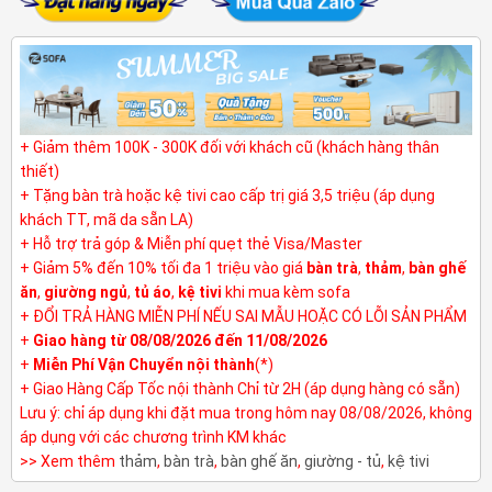
+ Giảm thêm 100K - 300K đối với khách cũ (khách hàng thân
thiết)
+ Tặng bàn trà hoặc kệ tivi cao cấp trị giá 3,5 triệu (áp dụng
khách TT, mã da sẵn LA)
+ Hỗ trợ trả góp & Miễn phí quẹt thẻ Visa/Master
+ Giảm 5% đến 10% tối đa 1 triệu vào giá
bàn trà
,
thảm
,
bàn ghế
ăn
,
giường ngủ
,
tủ áo
,
kệ tivi
khi mua kèm sofa
+ ĐỔI TRẢ HÀNG MIỄN PHÍ NẾU SAI MẪU HOẶC CÓ LỖI SẢN PHẨM
+
Giao hàng từ 08/08/2026 đến 11/08/2026
+
Miễn Phí Vận Chuyển nội thành
(*)
+ Giao Hàng Cấp Tốc nội thành Chỉ từ 2H (áp dụng hàng có sẵn)
Lưu ý: chỉ áp dụng khi đặt mua trong hôm nay 08/08/2026, không
áp dụng với các chương trình KM khác
>> Xem thêm
thảm
,
bàn trà
,
bàn ghế ăn
,
giường - tủ
,
kệ tivi