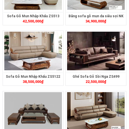
Sofa Gỗ Mun Nhập Khẩu ZS513
Băng sofa gỗ mun da siêu sợi NK
42,500,000
₫
34,900,000
₫
ZS501
Sofa Gỗ Mun Nhập Khẩu ZS5122
Ghế Sofa Gỗ Sồi Nga ZS499
38,500,000
₫
22,500,000
₫