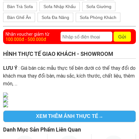
Bàn Trà Sofa
Sofa Nhập Khẩu
Sofa Giường
Bàn Ghế Ăn
Sofa Đa Năng
Sofa Phòng Khách
Nhận voucher giảm từ
Gửi
100.000đ - 500.000đ
HÌNH THỰC TẾ GIAO KHÁCH - SHOWROOM
LƯU Ý
: Giá bán các mẫu thực tế bên dưới có thể thay đổi do
khách mua thay đổi bàn, màu sắc, kích thước, chất liệu, thêm
món, ...
XEM THÊM ẢNH THỰC TẾ→
Danh Mục Sản Phẩm Liên Quan