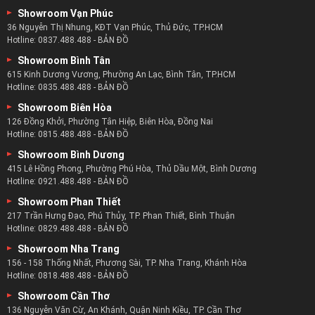
Showroom Vạn Phúc
36 Nguyễn Thị Nhung, KĐT Vạn Phúc, Thủ Đức, TP.HCM
Hotline:
0837.488.488
-
BẢN ĐỒ
Showroom Bình Tân
615 Kinh Dương Vương, Phường An Lạc, Bình Tân, TP.HCM
Hotline:
0835.488.488
-
BẢN ĐỒ
Showroom Biên Hòa
126 Đồng Khởi, Phường Tân Hiệp, Biên Hòa, Đồng Nai
Hotline:
0815.488.488
-
BẢN ĐỒ
Showroom Bình Dương
415 Lê Hồng Phong, Phường Phú Hòa, Thủ Dầu Một, Bình Dương
Hotline:
0921.488.488
-
BẢN ĐỒ
Showroom Phan Thiết
217 Trần Hưng Đạo, Phú Thủy, TP. Phan Thiết, Bình Thuận
Hotline:
0829.488.488
-
BẢN ĐỒ
Showroom Nha Trang
156 - 158 Thống Nhất, Phương Sài, TP. Nha Trang, Khánh Hòa
Hotline:
0818.488.488
-
BẢN ĐỒ
Showroom Cần Thơ
136 Nguyễn Văn Cừ, An Khánh, Quận Ninh Kiều, TP. Cần Thơ