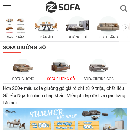
SẢN PHẨM
▼
SẢN PHẨM
BÀN ĂN
GIƯỜNG - TỦ
SOFA BĂNG
S
SOFAS
▼
SOFA GIƯỜNG GỖ
PHÒNG ĂN
▼
PHÒNG NGỦ
▼
SOFA GIƯỜNG
SOFA GIƯỜNG GỖ
SOFA GIƯỜNG GÓC
Hơn 200+ mẫu sofa giường gỗ giá rẻ chỉ từ 9 triệu, chất liệu
PHÒNG KHÁCH
Gỗ Sồi Nga tự nhiên nhập khẩu. Miễn phí lắp đặt và giao hàng
▼
tận nơi
...
LIÊN HỆ