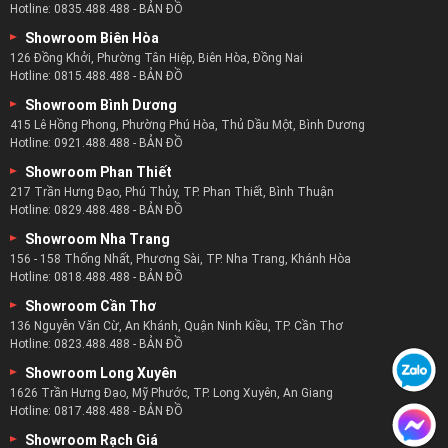
Hotline:
0835.488.488
-
BẢN ĐỒ
Showroom Biên Hòa
126 Đồng Khởi, Phường Tân Hiệp, Biên Hòa, Đồng Nai
Hotline:
0815.488.488
-
BẢN ĐỒ
Showroom Bình Dương
415 Lê Hồng Phong, Phường Phú Hòa, Thủ Dầu Một, Bình Dương
Hotline:
0921.488.488
-
BẢN ĐỒ
Showroom Phan Thiết
217 Trần Hưng Đạo, Phú Thủy, TP. Phan Thiết, Bình Thuận
Hotline:
0829.488.488
-
BẢN ĐỒ
Showroom Nha Trang
156 - 158 Thống Nhất, Phương Sài, TP. Nha Trang, Khánh Hòa
Hotline:
0818.488.488
-
BẢN ĐỒ
Showroom Cần Thơ
136 Nguyễn Văn Cừ, An Khánh, Quận Ninh Kiều, TP. Cần Thơ
Hotline:
0823.488.488
-
BẢN ĐỒ
Showroom Long Xuyên
1626 Trần Hưng Đạo, Mỹ Phước, TP. Long Xuyên, An Giang
Hotline:
0817.488.488
-
BẢN ĐỒ
Showroom Rạch Giá