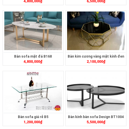
4,800,000
₫
6,500,000
₫
Bàn sofa mặt đá B168
Bàn kim cương vàng mặt kính đen
4,800,000
₫
2,100,000
₫
B166
Bàn sofa giá rẻ B5
Bàn kính bàn sofa Design BT1004
1,200,000
₫
5,500,000
₫