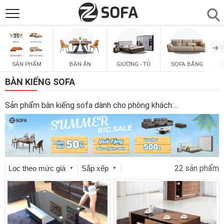
SẢN PHẨM
▼
BÀN ĂN
GIƯỜNG - TỦ
SOFA BĂNG
S
SẢN PHẨM
SOFAS
▼
BÀN KIẾNG SOFA
PHÒNG ĂN
▼
Sản phẩm bàn kiếng sofa dành cho phòng khách:
...
PHÒNG NGỦ
▼
PHÒNG KHÁCH
▼
22 sản phẩm
Lọc theo mức giá
Sắp xếp
▼
▼
LIÊN HỆ