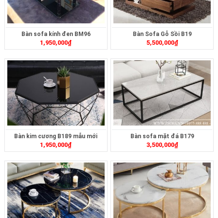
Bàn sofa kính đen BM96
Bàn Sofa Gỗ Sồi B19
1,950,000
₫
5,500,000
₫
Bàn kim cương B189 mẫu mới
Bàn sofa mặt đá B179
1,950,000
₫
3,500,000
₫