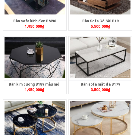
Bàn sofa kính đen BM96
Bàn Sofa Gỗ Sồi B19
1,950,000
₫
5,500,000
₫
Bàn kim cương B189 mẫu mới
Bàn sofa mặt đá B179
1,950,000
₫
3,500,000
₫