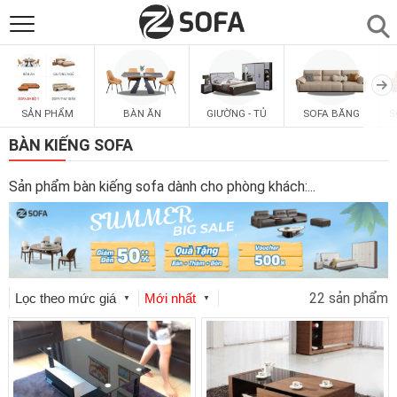
SẢN PHẨM
▼
SẢN PHẨM
BÀN ĂN
GIƯỜNG - TỦ
SOFA BĂNG
S
SOFAS
▼
BÀN KIẾNG SOFA
PHÒNG ĂN
▼
Sản phẩm bàn kiếng sofa dành cho phòng khách:
...
PHÒNG NGỦ
▼
PHÒNG KHÁCH
▼
22 sản phẩm
Lọc theo mức giá
Mới nhất
▼
▼
LIÊN HỆ