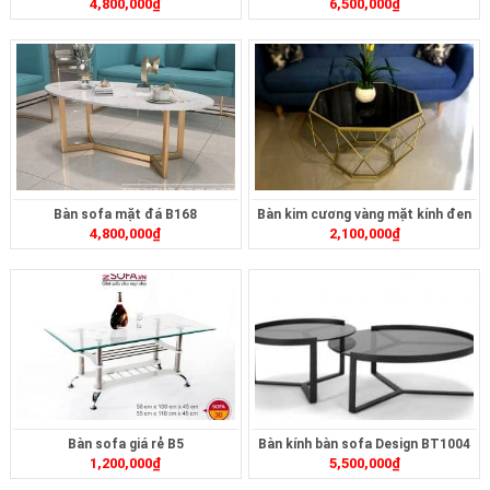
4,800,000
₫
6,500,000
₫
Bàn sofa mặt đá B168
Bàn kim cương vàng mặt kính đen
4,800,000
₫
2,100,000
₫
B166
Bàn sofa giá rẻ B5
Bàn kính bàn sofa Design BT1004
1,200,000
₫
5,500,000
₫