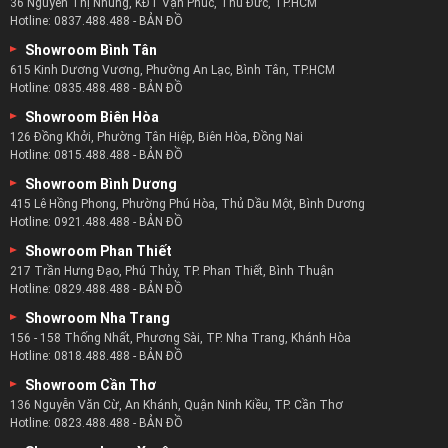
36 Nguyễn Thị Nhung, KĐT Vạn Phúc, Thủ Đức, TP.HCM
Hotline:
0837.488.488
-
BẢN ĐỒ
Showroom Bình Tân
615 Kinh Dương Vương, Phường An Lạc, Bình Tân, TP.HCM
Hotline:
0835.488.488
-
BẢN ĐỒ
Showroom Biên Hòa
126 Đồng Khởi, Phường Tân Hiệp, Biên Hòa, Đồng Nai
Hotline:
0815.488.488
-
BẢN ĐỒ
Showroom Bình Dương
415 Lê Hồng Phong, Phường Phú Hòa, Thủ Dầu Một, Bình Dương
Hotline:
0921.488.488
-
BẢN ĐỒ
Showroom Phan Thiết
217 Trần Hưng Đạo, Phú Thủy, TP. Phan Thiết, Bình Thuận
Hotline:
0829.488.488
-
BẢN ĐỒ
Showroom Nha Trang
156 - 158 Thống Nhất, Phương Sài, TP. Nha Trang, Khánh Hòa
Hotline:
0818.488.488
-
BẢN ĐỒ
Showroom Cần Thơ
136 Nguyễn Văn Cừ, An Khánh, Quận Ninh Kiều, TP. Cần Thơ
Hotline:
0823.488.488
-
BẢN ĐỒ