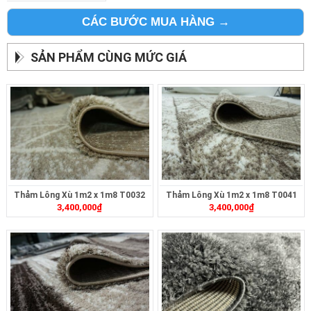
CÁC BƯỚC MUA HÀNG →
SẢN PHẨM CÙNG MỨC GIÁ
Thảm Lông Xù 1m2 x 1m8 T0032
Thảm Lông Xù 1m2 x 1m8 T0041
3,400,000
₫
3,400,000
₫