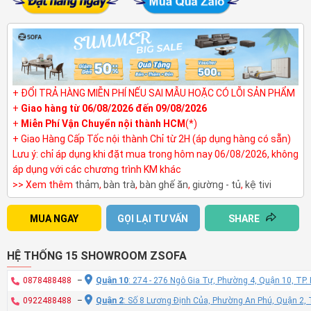
+ ĐỔI TRẢ HÀNG MIỄN PHÍ NẾU SAI MẪU HOẶC CÓ LỖI SẢN PHẨM
+
Giao hàng từ 06/08/2026 đến 09/08/2026
+
Miễn Phí Vận Chuyển nội thành HCM
(*)
+ Giao Hàng Cấp Tốc nội thành Chỉ từ 2H (áp dụng hàng có sẵn)
Lưu ý: chỉ áp dụng khi đặt mua trong hôm nay 06/08/2026, không
áp dụng với các chương trình KM khác
>> Xem thêm
thảm
,
bàn trà
,
bàn ghế ăn
,
giường - tủ
,
kệ tivi
MUA NGAY
GỌI LẠI TƯ VẤN
SHARE
HỆ THỐNG 15 SHOWROOM ZSOFA
0878488488
–
Quận 10
: 274 - 276 Ngô Gia Tự, Phường 4, Quận 10, TP
0922488488
–
Quận 2
: Số 8 Lương Định Của, Phường An Phú, Quận 2,