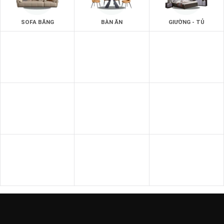
SOFA BĂNG
BÀN ĂN
GIƯỜNG - TỦ
SOFA THƯ GIÃN
SOFA GIƯỜNG
SOFA DA BÒ Ý
SOFA DA
SOFA NHẬP KHẨU
GHẾ THƯ GIÃN
SOFA VĂN PHÒNG
SOFA GỖ
BÀN - KỆ