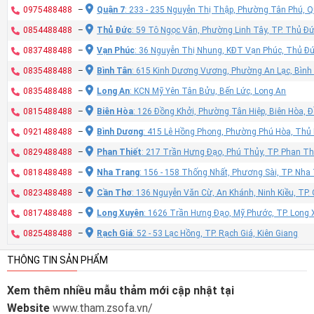
0975488488
–
Quận 7
: 233 - 235 Nguyễn Thị Thập, Phường Tân Phú, 
0854488488
–
Thủ Đức
: 59 Tô Ngọc Vân, Phường Linh Tây, TP. Thủ Đ
0837488488
–
Vạn Phúc
: 36 Nguyễn Thị Nhung, KĐT Vạn Phúc, Thủ Đ
0835488488
–
Bình Tân
: 615 Kinh Dương Vương, Phường An Lạc, Bình
0835488488
–
Long An
: KCN Mỹ Yên Tân Bửu, Bến Lức, Long An
0815488488
–
Biên Hòa
: 126 Đồng Khởi, Phường Tân Hiệp, Biên Hòa, 
0921488488
–
Bình Dương
: 415 Lê Hồng Phong, Phường Phú Hòa, Thủ
0829488488
–
Phan Thiết
: 217 Trần Hưng Đạo, Phú Thủy, TP. Phan Th
0818488488
–
Nha Trang
: 156 - 158 Thống Nhất, Phương Sài, TP. Nh
0823488488
–
Cần Thơ
: 136 Nguyễn Văn Cừ, An Khánh, Ninh Kiều, TP
0817488488
–
Long Xuyên
: 1626 Trần Hưng Đạo, Mỹ Phước, TP. Long 
0825488488
–
Rạch Giá
: 52 - 53 Lạc Hồng, TP. Rạch Giá, Kiên Giang
THÔNG TIN SẢN PHẨM
Xem thêm nhiều mẫu thảm mới cập nhật tại
Website
www.tham.zsofa.vn/