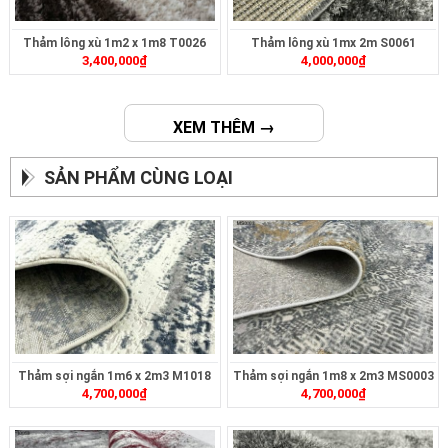
Thảm lông xù 1m2 x 1m8 T0026
Thảm lông xù 1mx 2m S0061
3,400,000
₫
4,000,000
₫
XEM THÊM →
SẢN PHẨM CÙNG LOẠI
Thảm sợi ngắn 1m6 x 2m3 M1018
Thảm sợi ngắn 1m8 x 2m3 MS0003
4,700,000
₫
4,700,000
₫