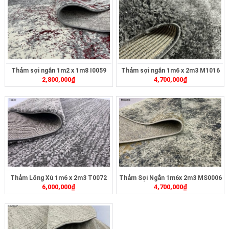
Thảm sợi ngắn 1m2 x 1m8 I0059
Thảm sợi ngắn 1m6 x 2m3 M1016
2,800,000
₫
4,700,000
₫
Thảm Lông Xù 1m6 x 2m3 T0072
Thảm Sợi Ngắn 1m6x 2m3 MS0006
6,000,000
₫
4,700,000
₫