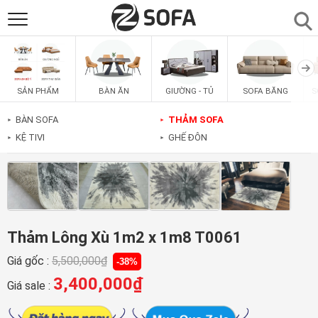
SẢN PHẨM
▼
BÀN ĂN
GIƯỜNG - TỦ
SOFA BĂNG
S
SẢN PHẨM
SOFAS
▼
BÀN SOFA
THẢM SOFA
►
►
KỆ TIVI
GHẾ ĐÔN
►
►
PHÒNG ĂN
▼
PHÒNG NGỦ
▼
PHÒNG KHÁCH
▼
Thảm Lông Xù 1m2 x 1m8 T0061
Giá gốc :
5,500,000
₫
-38%
LIÊN HỆ
3,400,000
₫
Giá sale :