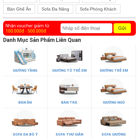
Bàn Ghế Ăn
Sofa Đa Năng
Sofa Phòng Khách
Nhận voucher giảm từ
Gửi
100.000đ - 500.000đ
Danh Mục Sản Phẩm Liên Quan
GIƯỜNG TẦNG
GIƯỜNG TỦ TRẺ EM
GIƯỜNG TRẺ EM
BÀN ĂN
BÀN TRÀ
GIƯỜNG NGỦ
SOFA DA BÒ Ý
SOFA THƯ GIÃN
SOFA GIƯỜNG