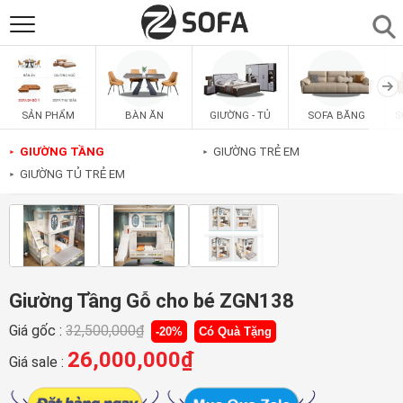
SẢN PHẨM
▼
BÀN ĂN
GIƯỜNG - TỦ
SOFA BĂNG
S
SẢN PHẨM
SOFAS
▼
GIƯỜNG TẦNG
GIƯỜNG TRẺ EM
►
►
GIƯỜNG TỦ TRẺ EM
►
PHÒNG ĂN
▼
PHÒNG NGỦ
▼
PHÒNG KHÁCH
▼
Giường Tầng Gỗ cho bé ZGN138
Giá gốc :
32,500,000
₫
-20%
Có Quà Tặng
LIÊN HỆ
26,000,000
₫
Giá sale :