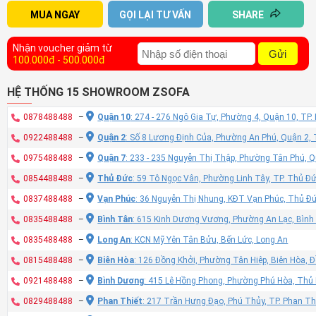
MUA NGAY
GỌI LẠI TƯ VẤN
SHARE
Nhận voucher giảm từ
Gửi
100.000đ - 500.000đ
HỆ THỐNG 15 SHOWROOM ZSOFA
0878488488
–
Quận 10
: 274 - 276 Ngô Gia Tự, Phường 4, Quận 10, TP
0922488488
–
Quận 2
: Số 8 Lương Định Của, Phường An Phú, Quận 2,
0975488488
–
Quận 7
: 233 - 235 Nguyễn Thị Thập, Phường Tân Phú, 
0854488488
–
Thủ Đức
: 59 Tô Ngọc Vân, Phường Linh Tây, TP. Thủ Đ
0837488488
–
Vạn Phúc
: 36 Nguyễn Thị Nhung, KĐT Vạn Phúc, Thủ Đ
0835488488
–
Bình Tân
: 615 Kinh Dương Vương, Phường An Lạc, Bình
0835488488
–
Long An
: KCN Mỹ Yên Tân Bửu, Bến Lức, Long An
0815488488
–
Biên Hòa
: 126 Đồng Khởi, Phường Tân Hiệp, Biên Hòa, 
0921488488
–
Bình Dương
: 415 Lê Hồng Phong, Phường Phú Hòa, Thủ
0829488488
–
Phan Thiết
: 217 Trần Hưng Đạo, Phú Thủy, TP. Phan Th