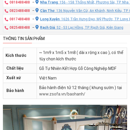
0818488488
–
Nha Trang
: 156 - 158 Thống Nhất, Phương Sài, TP. Nh
0823488488
–
Cần Thơ
: 136 Nguyễn Văn Cừ, An Khánh, Ninh Kiều, TP
0817488488
–
Long Xuyên
: 1626 Trần Hưng Đạo, Mỹ Phước, TP. Long 
0825488488
–
Rạch Giá
: 52 - 53 Lạc Hồng, TP. Rạch Giá, Kiên Giang
THÔNG TIN SẢN PHẨM
~ 1m9 x 1m5 x 1m8 ( dài x rộng x cao ), có thể
Kích thước
tùy chọn kích thước
Chất liệu
Gỗ Tự Nhiên Kết Hợp Gỗ Công Nghiệp MDF
Xuất xứ
Việt Nam
Bảo hành điện tử 12 tháng ( khung sườn ) tại
Bảo hành
www.zsofa.vn/baohanh/