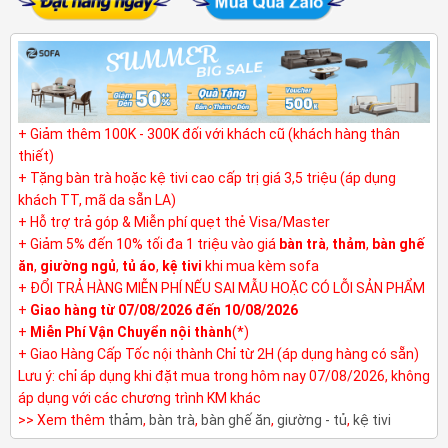
+ Giảm thêm 100K - 300K đối với khách cũ (khách hàng thân
thiết)
+ Tặng bàn trà hoặc kệ tivi cao cấp trị giá 3,5 triệu (áp dụng
khách TT, mã da sẵn LA)
+ Hỗ trợ trả góp & Miễn phí quẹt thẻ Visa/Master
+ Giảm 5% đến 10% tối đa 1 triệu vào giá
bàn trà
,
thảm
,
bàn ghế
ăn
,
giường ngủ
,
tủ áo
,
kệ tivi
khi mua kèm sofa
+ ĐỔI TRẢ HÀNG MIỄN PHÍ NẾU SAI MẪU HOẶC CÓ LỖI SẢN PHẨM
+
Giao hàng từ 07/08/2026 đến 10/08/2026
+
Miễn Phí Vận Chuyển nội thành
(*)
+ Giao Hàng Cấp Tốc nội thành Chỉ từ 2H (áp dụng hàng có sẵn)
Lưu ý: chỉ áp dụng khi đặt mua trong hôm nay 07/08/2026, không
áp dụng với các chương trình KM khác
>> Xem thêm
thảm
,
bàn trà
,
bàn ghế ăn
,
giường - tủ
,
kệ tivi