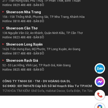
Hotline:
0815.488.488
-
BẢN ĐỒ
Showroom Bình Dương
415 Lê Hồng Phong, Phường Phú Hòa, Thủ Dầu Một, Bình Dương
Hotline:
0921.488.488
-
BẢN ĐỒ
Showroom Phan Thiết
217 Trần Hưng Đạo, Phú Thủy, TP. Phan Thiết, Bình Thuận
Hotline:
0829.488.488
-
BẢN ĐỒ
Showroom Nha Trang
156 - 158 Thống Nhất, Phương Sài, TP. Nha Trang, Khánh Hòa
Hotline:
0818.488.488
-
BẢN ĐỒ
Showroom Cần Thơ
136 Nguyễn Văn Cừ, An Khánh, Quận Ninh Kiều, TP. Cần Thơ
Hotline:
0823.488.488
-
BẢN ĐỒ
Showroom Long Xuyên
1626 Trần Hưng Đạo, Mỹ Phước, TP. Long Xuyên, An Giang
Hotline:
0817.488.488
-
BẢN ĐỒ
Showroom Rạch Giá
52 - 53 Lạc Hồng, Vĩnh Lạc, TP. Rạch Giá, Kiên Giang
Hotline:
0825.488.488
-
BẢN ĐỒ