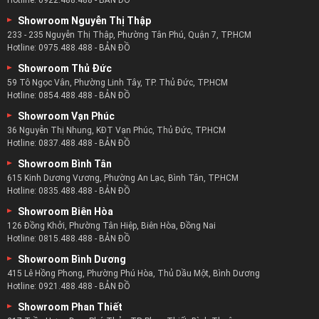
Showroom Ngô Gia Tự
276 - 274 Ngô Gia Tự, Phường 4, Quận 10, TP.HCM
Hotline:
0878.488.488
-
BẢN ĐỒ
Showroom An Phú
Số 8 Lương Định Của, Phường An Phú, Quận 2, TP.HCM
Hotline:
0922.488.488
-
BẢN ĐỒ
Showroom Nguyễn Thị Thập
233 - 235 Nguyễn Thị Thập, Phường Tân Phú, Quận 7, TP.HCM
Hotline:
0975.488.488
-
BẢN ĐỒ
Showroom Thủ Đức
59 Tô Ngọc Vân, Phường Linh Tây, TP. Thủ Đức, TP.HCM
Hotline:
0854.488.488
-
BẢN ĐỒ
Showroom Vạn Phúc
36 Nguyễn Thị Nhung, KĐT Vạn Phúc, Thủ Đức, TP.HCM
Hotline:
0837.488.488
-
BẢN ĐỒ
Showroom Bình Tân
615 Kinh Dương Vương, Phường An Lạc, Bình Tân, TP.HCM
Hotline:
0835.488.488
-
BẢN ĐỒ
Showroom Biên Hòa
126 Đồng Khởi, Phường Tân Hiệp, Biên Hòa, Đồng Nai