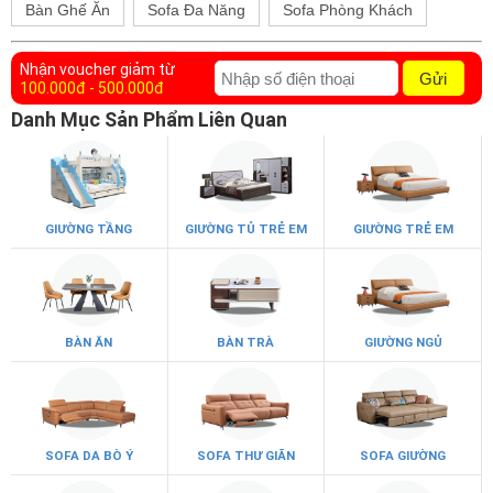
Bàn Ghế Ăn
Sofa Đa Năng
Sofa Phòng Khách
Nhận voucher giảm từ
Gửi
100.000đ - 500.000đ
Danh Mục Sản Phẩm Liên Quan
GIƯỜNG TẦNG
GIƯỜNG TỦ TRẺ EM
GIƯỜNG TRẺ EM
BÀN ĂN
BÀN TRÀ
GIƯỜNG NGỦ
SOFA DA BÒ Ý
SOFA THƯ GIÃN
SOFA GIƯỜNG