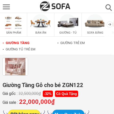
SẢN PHẨM
▼
BÀN ĂN
GIƯỜNG - TỦ
SOFA BĂNG
S
SẢN PHẨM
SOFAS
▼
GIƯỜNG TẦNG
GIƯỜNG TRẺ EM
►
►
GIƯỜNG TỦ TRẺ EM
►
PHÒNG ĂN
▼
PHÒNG NGỦ
▼
PHÒNG KHÁCH
▼
Giường Tầng Gỗ cho bé ZGN122
Giá gốc :
32,500,000
₫
-32%
Có Quà Tặng
LIÊN HỆ
22,000,000
₫
Giá sale :