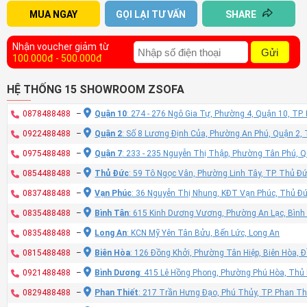
MUA NGAY
GỌI LẠI TƯ VẤN
SHARE
Nhận voucher giảm từ
Gửi
100.000đ - 500.000đ
HỆ THỐNG 15 SHOWROOM ZSOFA
0878488488
–
Quận 10
: 274 - 276 Ngô Gia Tự, Phường 4, Quận 10, TP
0922488488
–
Quận 2
: Số 8 Lương Định Của, Phường An Phú, Quận 2,
0975488488
–
Quận 7
: 233 - 235 Nguyễn Thị Thập, Phường Tân Phú, 
0854488488
–
Thủ Đức
: 59 Tô Ngọc Vân, Phường Linh Tây, TP. Thủ Đ
0837488488
–
Vạn Phúc
: 36 Nguyễn Thị Nhung, KĐT Vạn Phúc, Thủ Đ
0835488488
–
Bình Tân
: 615 Kinh Dương Vương, Phường An Lạc, Bình
0835488488
–
Long An
: KCN Mỹ Yên Tân Bửu, Bến Lức, Long An
0815488488
–
Biên Hòa
: 126 Đồng Khởi, Phường Tân Hiệp, Biên Hòa, 
0921488488
–
Bình Dương
: 415 Lê Hồng Phong, Phường Phú Hòa, Thủ
0829488488
–
Phan Thiết
: 217 Trần Hưng Đạo, Phú Thủy, TP. Phan Th