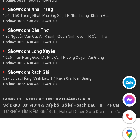
Showroom Bình Dương
415 Lê Hồng Phong, Phường Phú Hòa, Thủ Dầu Một, Bình Dương
Hotline:
0921.488.488
-
BẢN ĐỒ
Showroom Phan Thiết
217 Trần Hưng Đạo, Phú Thủy, TP. Phan Thiết, Bình Thuận
Hotline:
0829.488.488
-
BẢN ĐỒ
Showroom Nha Trang
156 - 158 Thống Nhất, Phương Sài, TP. Nha Trang, Khánh Hòa
Hotline:
0818.488.488
-
BẢN ĐỒ
Showroom Cần Thơ
136 Nguyễn Văn Cừ, An Khánh, Quận Ninh Kiều, TP. Cần Thơ
Hotline:
0823.488.488
-
BẢN ĐỒ
Showroom Long Xuyên
1626 Trần Hưng Đạo, Mỹ Phước, TP. Long Xuyên, An Giang
Hotline:
0817.488.488
-
BẢN ĐỒ
Showroom Rạch Giá
52 - 53 Lạc Hồng, Vĩnh Lạc, TP. Rạch Giá, Kiên Giang
Hotline:
0825.488.488
-
BẢN ĐỒ
CÔNG TY TNHH SX - TM - DV HOÀNG GIA DL