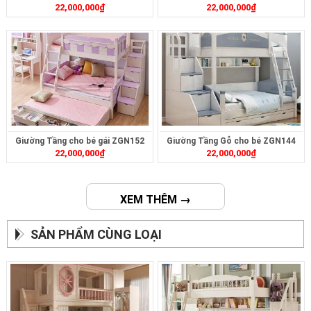
22,000,000
₫
22,000,000
₫
ZGN1471
Giường Tầng cho bé gái ZGN152
Giường Tầng Gỗ cho bé ZGN144
22,000,000
₫
22,000,000
₫
XEM THÊM →
SẢN PHẨM CÙNG LOẠI