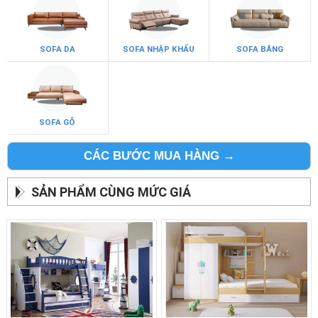
SOFA DA
SOFA NHẬP KHẨU
SOFA BĂNG
SOFA GỖ
CÁC BƯỚC MUA HÀNG →
SẢN PHẨM CÙNG MỨC GIÁ