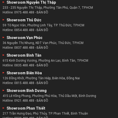
276 - 274 Ngô Gia Tự, Phường 4, Quận 10, TP.HCM
Hotline:
0878.488.488
-
BẢN ĐỒ
Showroom An Phú
Số 8 Lương Định Của, Phường An Phú, Quận 2, TP.HCM
Hotline:
0922.488.488
-
BẢN ĐỒ
Showroom Nguyễn Thị Thập
233 - 235 Nguyễn Thị Thập, Phường Tân Phú, Quận 7, TP.HCM
Hotline:
0975.488.488
-
BẢN ĐỒ
Showroom Thủ Đức
59 Tô Ngọc Vân, Phường Linh Tây, TP. Thủ Đức, TP.HCM
Hotline:
0854.488.488
-
BẢN ĐỒ
Showroom Vạn Phúc
36 Nguyễn Thị Nhung, KĐT Vạn Phúc, Thủ Đức, TP.HCM
Hotline:
0837.488.488
-
BẢN ĐỒ
Showroom Bình Tân
615 Kinh Dương Vương, Phường An Lạc, Bình Tân, TP.HCM
Hotline:
0835.488.488
-
BẢN ĐỒ
Showroom Biên Hòa
126 Đồng Khởi, Phường Tân Hiệp, Biên Hòa, Đồng Nai
Hotline:
0815.488.488
-
BẢN ĐỒ