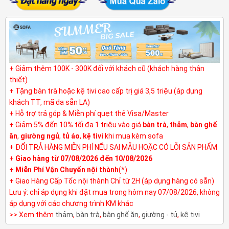
+ Giảm thêm 100K - 300K đối với khách cũ (khách hàng thân
thiết)
+ Tặng bàn trà hoặc kệ tivi cao cấp trị giá 3,5 triệu (áp dụng
khách TT, mã da sẵn LA)
+ Hỗ trợ trả góp & Miễn phí quẹt thẻ Visa/Master
+ Giảm 5% đến 10% tối đa 1 triệu vào giá
bàn trà
,
thảm
,
bàn ghế
ăn
,
giường ngủ
,
tủ áo
,
kệ tivi
khi mua kèm sofa
+ ĐỔI TRẢ HÀNG MIỄN PHÍ NẾU SAI MẪU HOẶC CÓ LỖI SẢN PHẨM
+
Giao hàng từ 07/08/2026 đến 10/08/2026
+
Miễn Phí Vận Chuyển nội thành
(*)
+ Giao Hàng Cấp Tốc nội thành Chỉ từ 2H (áp dụng hàng có sẵn)
Lưu ý: chỉ áp dụng khi đặt mua trong hôm nay 07/08/2026, không
áp dụng với các chương trình KM khác
>> Xem thêm
thảm
,
bàn trà
,
bàn ghế ăn
,
giường - tủ
,
kệ tivi