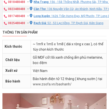
0818488488
–
Nha Trang
: 156 - 158 Thống Nhất, Phương Sài, TP. Nh
0823488488
–
Cần Thơ
: 136 Nguyễn Văn Cừ, An Khánh, Ninh Kiều, TP
0817488488
–
Long Xuyên
: 1626 Trần Hưng Đạo, Mỹ Phước, TP. Long 
0825488488
–
Rạch Giá
: 52 - 53 Lạc Hồng, TP. Rạch Giá, Kiên Giang
THÔNG TIN SẢN PHẨM
~ 1m9 x 1m5 x 1m8 ( dài x rộng x cao ), có thể
Kích thước
tùy chọn kích thước
Gỗ MDF cốt lõi xanh chống ẩm phủ melamine,
Chất liệu
bọc đệm
Xuất xứ
Việt Nam
Bảo hành điện tử 12 tháng ( khung sườn ) tại
Bảo hành
www.zsofa.vn/baohanh/