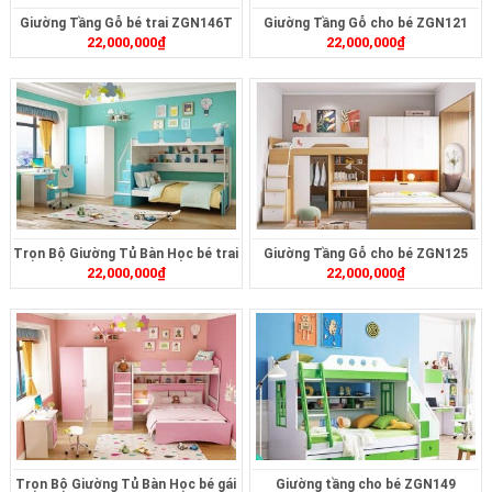
Giường Tầng Gỗ bé trai ZGN146T
Giường Tầng Gỗ cho bé ZGN121
22,000,000
₫
22,000,000
₫
Trọn Bộ Giường Tủ Bàn Học bé trai
Giường Tầng Gỗ cho bé ZGN125
22,000,000
₫
22,000,000
₫
ZGN147
Trọn Bộ Giường Tủ Bàn Học bé gái
Giường tầng cho bé ZGN149