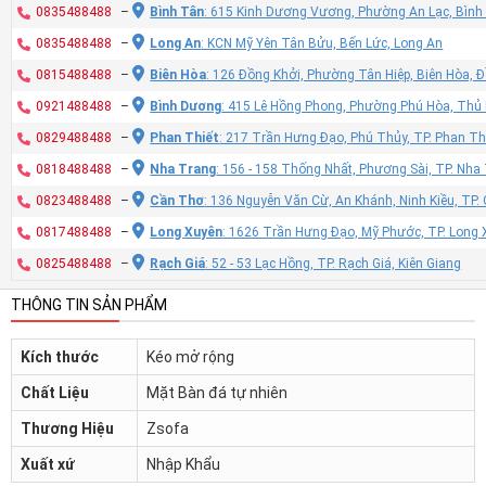
0835488488
–
Bình Tân
: 615 Kinh Dương Vương, Phường An Lạc, Bình
0835488488
–
Long An
: KCN Mỹ Yên Tân Bửu, Bến Lức, Long An
0815488488
–
Biên Hòa
: 126 Đồng Khởi, Phường Tân Hiệp, Biên Hòa, 
0921488488
–
Bình Dương
: 415 Lê Hồng Phong, Phường Phú Hòa, Thủ
0829488488
–
Phan Thiết
: 217 Trần Hưng Đạo, Phú Thủy, TP. Phan Th
0818488488
–
Nha Trang
: 156 - 158 Thống Nhất, Phương Sài, TP. Nh
0823488488
–
Cần Thơ
: 136 Nguyễn Văn Cừ, An Khánh, Ninh Kiều, TP
0817488488
–
Long Xuyên
: 1626 Trần Hưng Đạo, Mỹ Phước, TP. Long 
0825488488
–
Rạch Giá
: 52 - 53 Lạc Hồng, TP. Rạch Giá, Kiên Giang
THÔNG TIN SẢN PHẨM
Kích thước
Kéo mở rộng
Chất Liệu
Mặt Bàn đá tự nhiên
Thương Hiệu
Zsofa
Xuất xứ
Nhập Khẩu