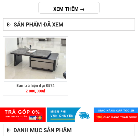
XEM THÊM →
SẢN PHẨM ĐÃ XEM
Bàn trà hiện đại B574
7,000,000
₫
DANH MỤC SẢN PHẨM