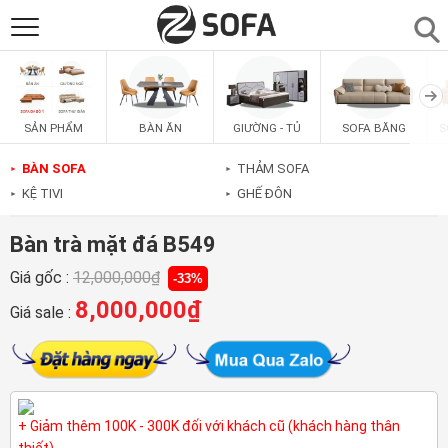
SẢN PHẨM
▼
BÀN ĂN
GIƯỜNG - TỦ
SOFA BĂNG
S
SẢN PHẨM
SOFAS
▼
BÀN SOFA
THẢM SOFA
►
►
KỆ TIVI
GHẾ ĐÔN
►
►
PHÒNG ĂN
▼
Bàn trà mặt đá B549
PHÒNG NGỦ
▼
Giá gốc :
12,000,000
₫
-33%
8,000,000
₫
Giá sale :
PHÒNG KHÁCH
▼
LIÊN HỆ
+ Giảm thêm 100K - 300K đối với khách cũ (khách hàng thân
thiết)