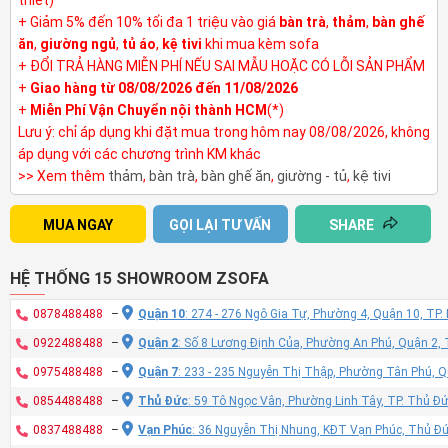
+ Giảm 5% đến 10% tối đa 1 triệu vào giá
bàn trà
,
thảm
,
bàn ghế
ăn
,
giường ngủ
,
tủ áo
,
kệ tivi
khi mua kèm sofa
+ ĐỔI TRẢ HÀNG MIỄN PHÍ NẾU SAI MẪU HOẶC CÓ LỖI SẢN PHẨM
+
Giao hàng từ 08/08/2026 đến 11/08/2026
+
Miễn Phí Vận Chuyển nội thành HCM
(*)
Lưu ý: chỉ áp dụng khi đặt mua trong hôm nay 08/08/2026, không
áp dụng với các chương trình KM khác
>> Xem thêm
thảm
,
bàn trà
,
bàn ghế ăn
,
giường - tủ
,
kệ tivi
MUA NGAY
GỌI LẠI TƯ VẤN
SHARE
HỆ THỐNG 15 SHOWROOM ZSOFA
0878488488
–
Quận 10
: 274 - 276 Ngô Gia Tự, Phường 4, Quận 10, TP
0922488488
–
Quận 2
: Số 8 Lương Định Của, Phường An Phú, Quận 2,
0975488488
–
Quận 7
: 233 - 235 Nguyễn Thị Thập, Phường Tân Phú, 
0854488488
–
Thủ Đức
: 59 Tô Ngọc Vân, Phường Linh Tây, TP. Thủ Đ
0837488488
–
Vạn Phúc
: 36 Nguyễn Thị Nhung, KĐT Vạn Phúc, Thủ Đ