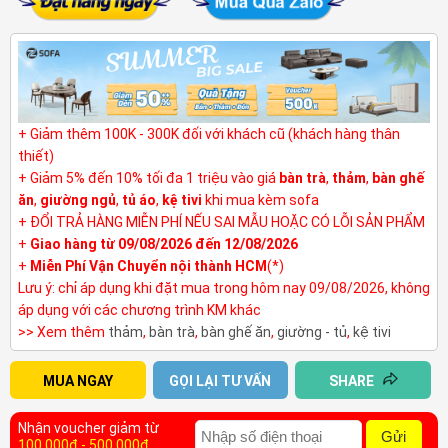
+ Giảm thêm 100K - 300K đối với khách cũ (khách hàng thân
thiết)
+ Giảm 5% đến 10% tối đa 1 triệu vào giá
bàn trà
,
thảm
,
bàn ghế
ăn
,
giường ngủ
,
tủ áo
,
kệ tivi
khi mua kèm sofa
+ ĐỔI TRẢ HÀNG MIỄN PHÍ NẾU SAI MẪU HOẶC CÓ LỖI SẢN PHẨM
+
Giao hàng từ 09/08/2026 đến 12/08/2026
+
Miễn Phí Vận Chuyển nội thành HCM
(*)
Lưu ý: chỉ áp dụng khi đặt mua trong hôm nay 09/08/2026, không
áp dụng với các chương trình KM khác
>> Xem thêm
thảm
,
bàn trà
,
bàn ghế ăn
,
giường - tủ
,
kệ tivi
MUA NGAY
GỌI LẠI TƯ VẤN
SHARE
Nhận voucher giảm từ
Gửi
100.000đ - 500.000đ