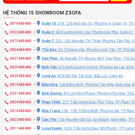
HỆ THỐNG 15 SHOWROOM ZSOFA
0878488488
–
Quận 10
: 274 - 276 Ngô Gia Tự, Phường 4, Quận 10, TP
0922488488
–
Quận 2
: Số 8 Lương Định Của, Phường An Phú, Quận 2,
0975488488
–
Quận 7
: 233 - 235 Nguyễn Thị Thập, Phường Tân Phú, 
0854488488
–
Thủ Đức
: 59 Tô Ngọc Vân, Phường Linh Tây, TP. Thủ Đ
0837488488
–
Vạn Phúc
: 36 Nguyễn Thị Nhung, KĐT Vạn Phúc, Thủ Đ
0835488488
–
Bình Tân
: 615 Kinh Dương Vương, Phường An Lạc, Bình
0835488488
–
Long An
: KCN Mỹ Yên Tân Bửu, Bến Lức, Long An
0815488488
–
Biên Hòa
: 126 Đồng Khởi, Phường Tân Hiệp, Biên Hòa, 
0921488488
–
Bình Dương
: 415 Lê Hồng Phong, Phường Phú Hòa, Thủ
0829488488
–
Phan Thiết
: 217 Trần Hưng Đạo, Phú Thủy, TP. Phan Th
0818488488
–
Nha Trang
: 156 - 158 Thống Nhất, Phương Sài, TP. Nh
0823488488
–
Cần Thơ
: 136 Nguyễn Văn Cừ, An Khánh, Ninh Kiều, TP
0817488488
–
Long Xuyên
: 1626 Trần Hưng Đạo, Mỹ Phước, TP. Long 