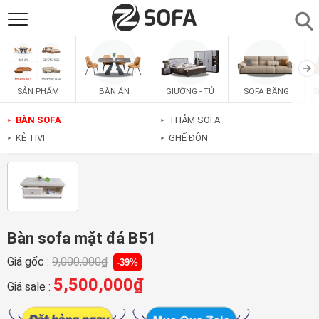
SẢN PHẨM
▼
BÀN ĂN
GIƯỜNG - TỦ
SOFA BĂNG
S
SẢN PHẨM
SOFAS
▼
BÀN SOFA
THẢM SOFA
►
►
KỆ TIVI
GHẾ ĐÔN
►
►
PHÒNG ĂN
▼
PHÒNG NGỦ
▼
PHÒNG KHÁCH
▼
Bàn sofa mặt đá B51
Giá gốc :
9,000,000
₫
-39%
LIÊN HỆ
5,500,000
₫
Giá sale :