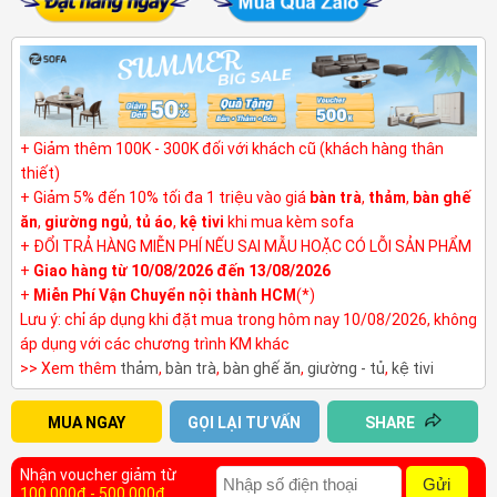
+ Giảm thêm 100K - 300K đối với khách cũ (khách hàng thân
thiết)
+ Giảm 5% đến 10% tối đa 1 triệu vào giá
bàn trà
,
thảm
,
bàn ghế
ăn
,
giường ngủ
,
tủ áo
,
kệ tivi
khi mua kèm sofa
+ ĐỔI TRẢ HÀNG MIỄN PHÍ NẾU SAI MẪU HOẶC CÓ LỖI SẢN PHẨM
+
Giao hàng từ 10/08/2026 đến 13/08/2026
+
Miễn Phí Vận Chuyển nội thành HCM
(*)
Lưu ý: chỉ áp dụng khi đặt mua trong hôm nay 10/08/2026, không
áp dụng với các chương trình KM khác
>> Xem thêm
thảm
,
bàn trà
,
bàn ghế ăn
,
giường - tủ
,
kệ tivi
MUA NGAY
GỌI LẠI TƯ VẤN
SHARE
Nhận voucher giảm từ
Gửi
100.000đ - 500.000đ