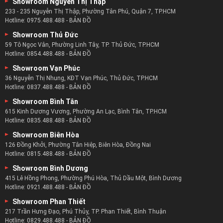
Showroom Nguyễn Thị Thập
233 - 235 Nguyễn Thị Thập, Phường Tân Phú, Quận 7, TP.HCM
Hotline:
0975.488.488
-
BẢN ĐỒ
Showroom Thủ Đức
59 Tô Ngọc Vân, Phường Linh Tây, TP. Thủ Đức, TP.HCM
Hotline:
0854.488.488
-
BẢN ĐỒ
Showroom Vạn Phúc
36 Nguyễn Thị Nhung, KĐT Vạn Phúc, Thủ Đức, TP.HCM
Hotline:
0837.488.488
-
BẢN ĐỒ
Showroom Bình Tân
615 Kinh Dương Vương, Phường An Lạc, Bình Tân, TP.HCM
Hotline:
0835.488.488
-
BẢN ĐỒ
Showroom Biên Hòa
126 Đồng Khởi, Phường Tân Hiệp, Biên Hòa, Đồng Nai
Hotline:
0815.488.488
-
BẢN ĐỒ
Showroom Bình Dương
415 Lê Hồng Phong, Phường Phú Hòa, Thủ Dầu Một, Bình Dương
Hotline:
0921.488.488
-
BẢN ĐỒ
Showroom Phan Thiết
217 Trần Hưng Đạo, Phú Thủy, TP. Phan Thiết, Bình Thuận
Hotline:
0829.488.488
-
BẢN ĐỒ