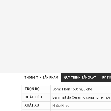
THÔNG TIN SẢN PHẨM
QUY TRÌNH SẢN XUẤT
UY TÍ
TRỌN BỘ
Gồm: 1 bàn 160cm, 6 ghế
CHẤT LIỆU
Bàn mặt đá Ceramic công nghệ mới
XUẤT XỨ
Nhập Khẩu