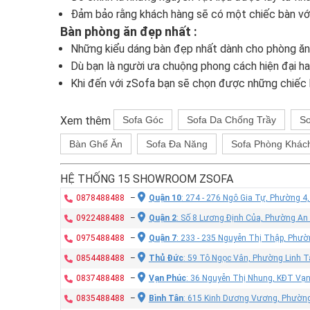
Đảm bảo rằng khách hàng sẽ có một chiếc bàn với 
Bàn phòng ăn đẹp nhất :
Những kiểu dáng bàn đẹp nhất dành cho phòng ăn 
Dù bạn là người ưa chuộng phong cách hiện đại h
Khi đến với zSofa bạn sẽ chọn được những chiếc 
Xem thêm
Sofa Góc
Sofa Da Chống Trầy
So
Bàn Ghế Ăn
Sofa Đa Năng
Sofa Phòng Khác
HỆ THỐNG 15 SHOWROOM ZSOFA
0878488488
–
Quận 10
: 274 - 276 Ngô Gia Tự, Phường 4
0922488488
–
Quận 2
: Số 8 Lương Định Của, Phường An
0975488488
–
Quận 7
: 233 - 235 Nguyễn Thị Thập, Phư
0854488488
–
Thủ Đức
: 59 Tô Ngọc Vân, Phường Linh T
0837488488
–
Vạn Phúc
: 36 Nguyễn Thị Nhung, KĐT Vạ
0835488488
–
Bình Tân
: 615 Kinh Dương Vương, Phường