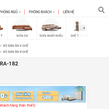
PHÒNG NGỦ
PHÒNG KHÁCH
LIÊN HỆ
▼
▼
 Ý
SOFA DA
SOFA NHẬP KHẨU
GHẾ THƯ GIÃN
SOFA V
BỘ BÀN ĂN 6 GHẾ
►
BỘ BÀN ĂN 8 GHẾ
►
ERA-182
(khách hàng thân thiết)