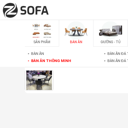
SẢN PHẨM
BÀN ĂN
GIƯỜNG - TỦ
BÀN ĂN
BÀN ĂN ĐÁ 
►
►
BÀN ĂN THÔNG MINH
BÀN ĂN ĐÁ
►
►