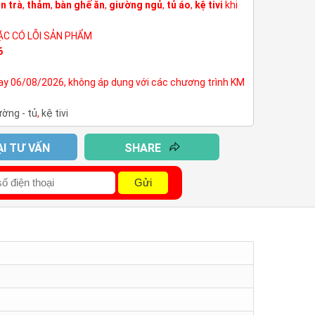
n trà
,
thảm
,
bàn ghế ăn
,
giường ngủ
,
tủ áo
,
kệ tivi
khi
ẶC CÓ LỖI SẢN PHẨM
6
nay 06/08/2026, không áp dụng với các chương trình KM
ường - tủ
,
kệ tivi
ẠI TƯ VẤN
SHARE
Gửi