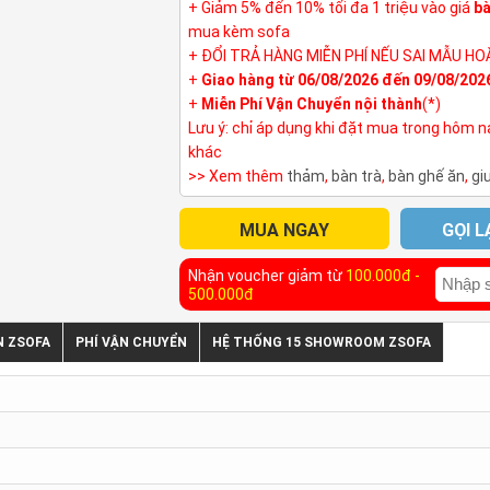
+ Giảm 5% đến 10% tối đa 1 triệu vào giá
bà
mua kèm sofa
+ ĐỔI TRẢ HÀNG MIỄN PHÍ NẾU SAI MẪU HO
+
Giao hàng từ 06/08/2026 đến 09/08/202
+
Miễn Phí Vận Chuyển nội thành
(*)
Lưu ý: chỉ áp dụng khi đặt mua trong hôm 
khác
>> Xem thêm
thảm
,
bàn trà
,
bàn ghế ăn
,
gi
MUA NGAY
GỌI L
Nhận voucher giảm từ
100.000đ -
500.000đ
N ZSOFA
PHÍ VẬN CHUYỂN
HỆ THỐNG 15 SHOWROOM ZSOFA