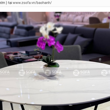
ờn ) tại
www.zsofa.vn/baohanh/