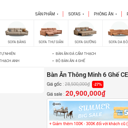
SẢN PHẨM
SOFAS
PHÒNG ĂN
▼
▼
▼
SOFA BĂNG
SOFA THƯ GIÃN
SOFA GIƯỜNG
SOFA DA BÒ
TỰ NHIÊN
BÀN ĂN ĐÁ CẨM THẠCH
►
 THẠCH ANH
BỘ BÀN ĂN 4 GHẾ
►
Bàn Ăn Thông Minh 6 Ghế C
Giá gốc :
28,500,000
₫
-27%
20,900,000
₫
Giá sale :
+ Giảm thêm 100K - 300K đối với khách cũ 