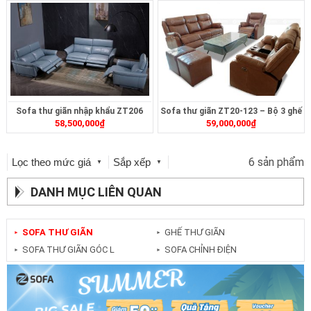
Sofa thư giãn nhập khẩu ZT206
Sofa thư giãn ZT20-123 – Bộ 3 ghế
58,500,000
₫
59,000,000
₫
6 sản phẩm
Lọc theo mức giá
Sắp xếp
▼
▼
DANH MỤC LIÊN QUAN
SOFA THƯ GIÃN
GHẾ THƯ GIÃN
►
►
SOFA THƯ GIÃN GÓC L
SOFA CHỈNH ĐIỆN
►
►