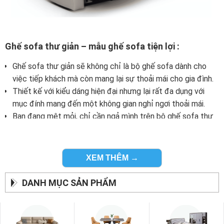
Ghế sofa thư giản – mẫu ghế sofa tiện lợi :
Ghế sofa thư giản sẽ không chỉ là bộ ghế sofa dành cho
việc tiếp khách mà còn mang lại sự thoải mái cho gia đình.
Thiết kế với kiểu dáng hiện đại nhưng lại rất đa dụng với
mục đính mang đến một không gian nghỉ ngơi thoải mái.
Bạn đang mệt mỏi, chỉ cần ngả mình trên bộ ghế sofa thư
giản của zSofa mọi mệt mỏi sẽ biến mất.
XEM THÊM →
DANH MỤC SẢN PHẨM