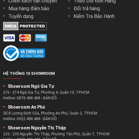
Chính sách vận chuyển
Theo Dõi Đơn Hàng
Màu sắc đa dạng khi bạn có thể tùy chọn để tạo điểm nhấn
Mua hàng đảm bảo
Đổi trả hàng
hay thay đổi màu sắc của nhà mình với những màu sắc ghế
Tuyển dụng
Kiểm Tra Bảo Hành
sofa đẹp nhất.
Không gian sống của bạn sẽ trở nên sang trọng và phong
cách hơn với ghế sofa zSofa.
HỆ THỐNG 15 SHOWROOM
Showroom Ngô Gia Tự
276 - 274 Ngô Gia Tự, Phường 4, Quận 10, TP.HCM
Hotline:
0878.488.488
-
BẢN ĐỒ
Showroom An Phú
Số 8 Lương Định Của, Phường An Phú, Quận 2, TP.HCM
Hotline:
0922.488.488
-
BẢN ĐỒ
Showroom Nguyễn Thị Thập
233 - 235 Nguyễn Thị Thập, Phường Tân Phú, Quận 7, TP.HCM