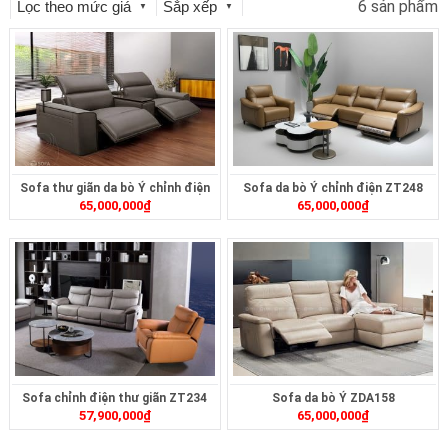
6 sản phẩm
Lọc theo mức giá
Sắp xếp
▼
▼
Sofa thư giãn da bò Ý chỉnh điện
Sofa da bò Ý chỉnh điện ZT248
65,000,000
₫
65,000,000
₫
ZDA1562
Sofa chỉnh điện thư giãn ZT234
Sofa da bò Ý ZDA158
57,900,000
₫
65,000,000
₫