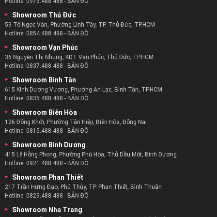
Hotline:
0975.488.488
-
BẢN ĐỒ
Bàn ghế thư giãn chỉnh điện mang lại lợi ích gì ?
Showroom Thủ Đức
59 Tô Ngọc Vân, Phường Linh Tây, TP. Thủ Đức, TP.HCM
Hotline:
0854.488.488
-
BẢN ĐỒ
Cuộc sống giờ đây mọi người đều phải chạy theo công việc
với mục tiêu thăng tiến, cuộc sống..
Showroom Vạn Phúc
36 Nguyễn Thị Nhung, KĐT Vạn Phúc, Thủ Đức, TP.HCM
Đó chính là nguyên nhân kéo theo những căn bệnh, sự mệt
Hotline:
0837.488.488
-
BẢN ĐỒ
mỏi nếu không được nghỉ ngơi.
Showroom Bình Tân
Nghỉ ngơi thì cần không gian thoải mái nhất và đó chính là
615 Kinh Dương Vương, Phường An Lạc, Bình Tân, TP.HCM
lúc bạn cần đến ghế thư giãn.
Hotline:
0835.488.488
-
BẢN ĐỒ
Chiếc ghế tuy có thiết kế khá đơn giản nhưng mang đến sự
Showroom Biên Hòa
thoải mái cho người sử dụng.
126 Đồng Khởi, Phường Tân Hiệp, Biên Hòa, Đồng Nai
Hotline:
0815.488.488
-
BẢN ĐỒ
Giúp nâng đỡ toàn bộ cơ thể của bạn khi nằm và lớp đệm
ghế thoải mái giúp xoa bóp cơ thể.
Showroom Bình Dương
415 Lê Hồng Phong, Phường Phú Hòa, Thủ Dầu Một, Bình Dương
Hotline:
0921.488.488
-
BẢN ĐỒ
Showroom Phan Thiết
217 Trần Hưng Đạo, Phú Thủy, TP. Phan Thiết, Bình Thuận
Hotline:
0829.488.488
-
BẢN ĐỒ
Showroom Nha Trang