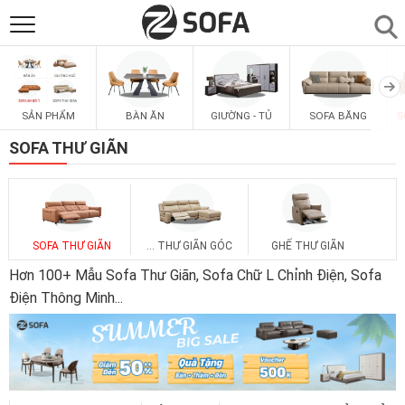
SẢN PHẨM
▼
SẢN PHẨM
BÀN ĂN
GIƯỜNG - TỦ
SOFA BĂNG
S
SOFAS
▼
SOFA THƯ GIÃN
PHÒNG ĂN
▼
PHÒNG NGỦ
▼
SOFA THƯ GIÃN
... THƯ GIÃN GÓC
GHẾ THƯ GIÃN
Hơn 100+ Mẫu Sofa Thư Giãn, Sofa Chữ L Chỉnh Điện, Sofa
PHÒNG KHÁCH
Điện Thông Minh
...
▼
LIÊN HỆ