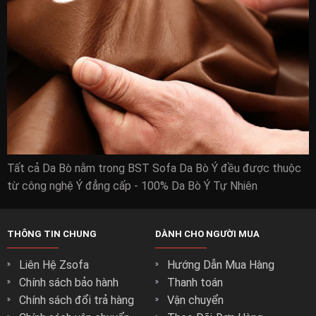
Tất cả Da Bò nằm trong BST Sofa Da Bò Ý đều được thuộc
Mang những giá trị đẹp nhất cho phòng khách nhà
từ công nghệ Ý đẳng cấp - 100% Da Bò Ý Tự Nhiên
bạn :
Với kết cấu chắc chắn và vẻ bề ngoài đẹp hiện đại nhất để
THÔNG TIN CHUNG
DÀNH CHO NGƯỜI MUA
đảm bảo phòng khách nhà bạn đang có một bộ ghế sofa
chất lượng nhất.
Liên Hệ Zsofa
Hướng Dẫn Mua Hàng
Với nhiều kiểu dáng độc đáo để bạn có thể chọn lựa cho
Chính sách bảo hành
Thanh toán
mình kiểu dáng ghế sofa phù hợp nhất với phòng khách nhà
Chính sách đổi trả hàng
Vận chuyển
mình.