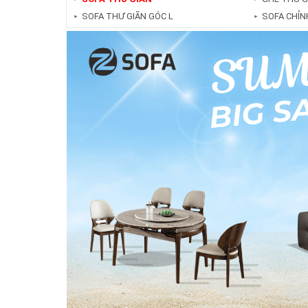
SOFA THƯ GIÃN GÓC L
SOFA CHỈN
►
►