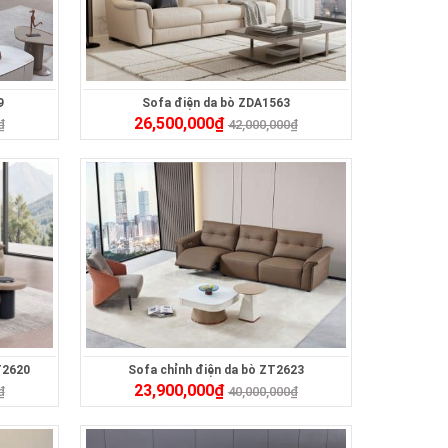
9
Sofa điện da bò ZDA1563
26,500,000
₫
₫
42,000,000
₫
T2620
Sofa chỉnh điện da bò ZT2623
23,900,000
₫
₫
40,000,000
₫