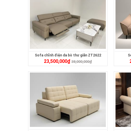
Sofa chỉnh điện da bò thư giãn ZT2622
S
23,500,000
₫
38,000,000
₫