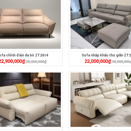
ofa chỉnh điện da bò ZT2614
Sofa nhập khẩu thư giãn ZT
22,900,000
₫
22,000,000
₫
35,000,000
₫
35,000,000