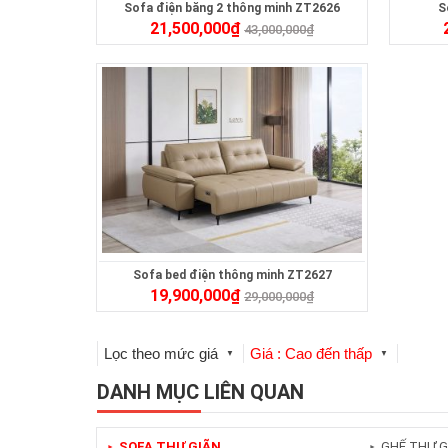
Sofa điện băng 2 thông minh ZT2626
S
21,500,000
₫
43,000,000
₫
Sofa bed điện thông minh ZT2627
19,900,000
₫
29,000,000
₫
Lọc theo mức giá
Giá : Cao đến thấp
▼
▼
DANH MỤC LIÊN QUAN
SOFA THƯ GIÃN
GHẾ THƯ G
►
►