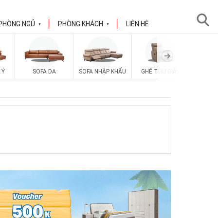
PHÒNG NGỦ
PHÒNG KHÁCH
LIÊN HỆ
▼
▼
 Ý
SOFA DA
SOFA NHẬP KHẨU
GHẾ THƯ GIÃN
SOFA V