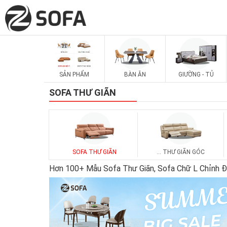
SẢN PHẨM
BÀN ĂN
GIƯỜNG - TỦ
SOFA THƯ GIÃN
SOFA THƯ GIÃN
... THƯ GIÃN GÓC
Hơn 100+ Mẫu Sofa Thư Giãn, Sofa Chữ L Chỉnh Đ