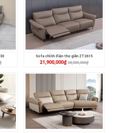
230
Sofa chỉnh điện thư giãn ZT2615
21,900,000
₫
₫
38,000,000
₫