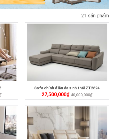
21 sản phẩm
6
Sofa chỉnh điện da sinh thái ZT2624
27,500,000
₫
₫
40,000,000
₫