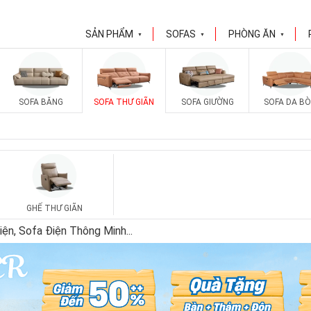
SẢN PHẨM
SOFAS
PHÒNG ĂN
▼
▼
▼
SOFA BĂNG
SOFA THƯ GIÃN
SOFA GIƯỜNG
SOFA DA BÒ
GHẾ THƯ GIÃN
iện, Sofa Điện Thông Minh
...