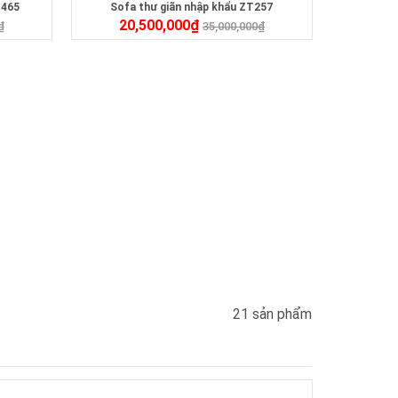
T465
Sofa thư giãn nhập khẩu ZT257
20,500,000
₫
₫
35,000,000
₫
21 sản phẩm