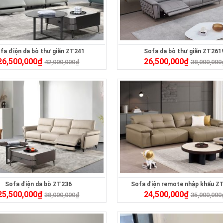
fa điện da bò thư giãn ZT241
Sofa da bò thư giãn ZT261
26,500,000
₫
26,500,000
₫
42,000,000
₫
38,000,000
Sofa điện da bò ZT236
Sofa điện remote nhập khẩu Z
25,500,000
₫
24,500,000
₫
38,000,000
₫
35,000,000