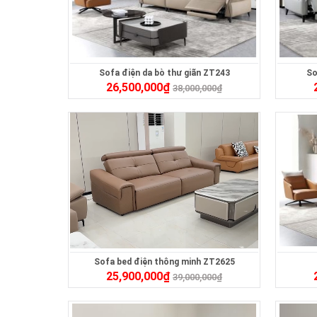
Sofa điện da bò thư giãn ZT243
So
26,500,000
₫
38,000,000
₫
Sofa bed điện thông minh ZT2625
25,900,000
₫
39,000,000
₫