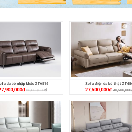
ofa da bò nhập khẩu ZTA516
Sofa điện da bò thật ZT45
27,900,000
₫
27,500,000
₫
38,000,000
₫
40,500,000