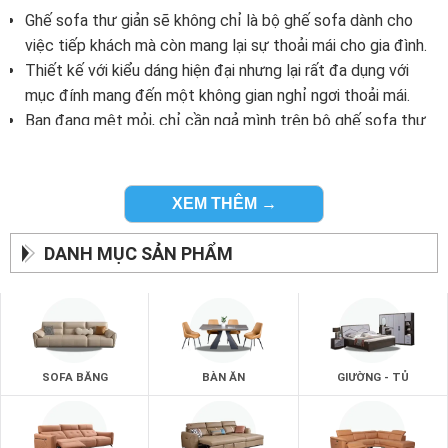
Ghế sofa thư giản sẽ không chỉ là bộ ghế sofa dành cho
việc tiếp khách mà còn mang lại sự thoải mái cho gia đình.
Thiết kế với kiểu dáng hiện đại nhưng lại rất đa dụng với
mục đính mang đến một không gian nghỉ ngơi thoải mái.
Bạn đang mệt mỏi, chỉ cần ngả mình trên bộ ghế sofa thư
giản của zSofa mọi mệt mỏi sẽ biến mất.
XEM THÊM →
DANH MỤC SẢN PHẨM
SOFA BĂNG
BÀN ĂN
GIƯỜNG - TỦ