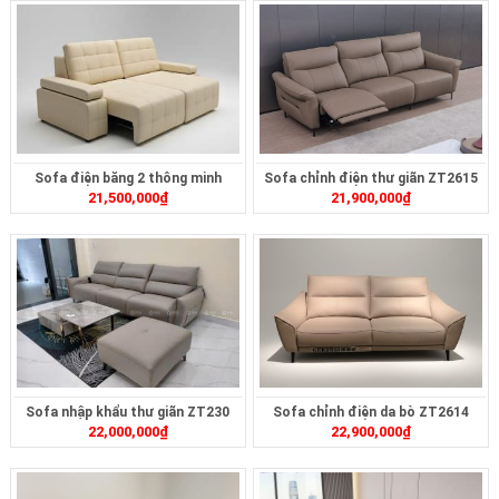
Sofa điện băng 2 thông minh
Sofa chỉnh điện thư giãn ZT2615
21,500,000
₫
21,900,000
₫
ZT2626
Sofa nhập khẩu thư giãn ZT230
Sofa chỉnh điện da bò ZT2614
22,000,000
₫
22,900,000
₫