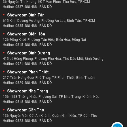
36 Nguyễn Thị Nhung, KĐT Vạn Phúc, Thủ Đức, TP.HCM
Hotline:
0837.488.488
-
BẢN ĐỒ
Showroom Bình Tân
615 Kinh Dương Vương, Phường An Lạc, Bình Tân, TP.HCM
Hotline:
0835.488.488
-
BẢN ĐỒ
Showroom Biên Hòa
126 Đồng Khởi, Phường Tân Hiệp, Biên Hòa, Đồng Nai
Ghế sofa cao cấp thư giãn liệu có cần thiết :
Hotline:
0815.488.488
-
BẢN ĐỒ
Showroom Bình Dương
Nói nào ngay nếu bạn thật sự đang mệt mỏi với công việc
415 Lê Hồng Phong, Phường Phú Hòa, Thủ Dầu Một, Bình Dương
hàng ngày thì nó rất quan trọng.
Hotline:
0921.488.488
-
BẢN ĐỒ
Một chiếc ghế sofa thoải mái nhất là công cụ nghỉ ngơi hợp
Showroom Phan Thiết
lý khi bạn quá bận rộn.
217 Trần Hưng Đạo, Phú Thủy, TP. Phan Thiết, Bình Thuận
Hotline:
0829.488.488
-
BẢN ĐỒ
Khi đó bạn sẽ không có nhiều thời gian để đi du lịch thư
Showroom Nha Trang
giãn hay đến 1 spa sang trọng.
156 - 158 Thống Nhất, Phương Sài, TP. Nha Trang, Khánh Hòa
Và chỉ cần về nhà ngả lưng lên chiếc ghế sofa thư giãn, nó
Hotline:
0818.488.488
-
BẢN ĐỒ
sẽ làm tất cả.
Showroom Cần Thơ
136 Nguyễn Văn Cừ, An Khánh, Quận Ninh Kiều, TP. Cần Thơ
Ghế sofa thư giãn zSofa :
Hotline:
0823.488.488
-
BẢN ĐỒ