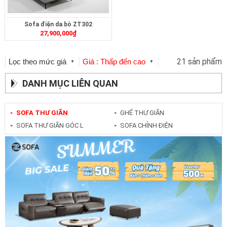
Sofa điện da bò ZT302
27,900,000
₫
21 sản phẩm
Lọc theo mức giá
Giá : Thấp đến cao
▼
▼
DANH MỤC LIÊN QUAN
SOFA THƯ GIÃN
GHẾ THƯ GIÃN
►
►
SOFA THƯ GIÃN GÓC L
SOFA CHỈNH ĐIỆN
►
►