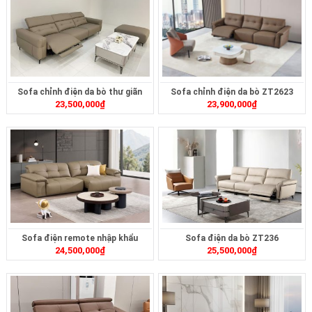
Sofa chỉnh điện da bò thư giãn
Sofa chỉnh điện da bò ZT2623
23,500,000
₫
23,900,000
₫
ZT2622
Sofa điện remote nhập khẩu
Sofa điện da bò ZT236
24,500,000
₫
25,500,000
₫
ZT2620