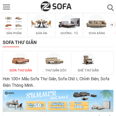
SẢN PHẨM
▼
SẢN PHẨM
BÀN ĂN
GIƯỜNG - TỦ
SOFA BĂNG
S
SOFAS
▼
SOFA THƯ GIÃN
PHÒNG ĂN
▼
PHÒNG NGỦ
▼
SOFA THƯ GIÃN
... THƯ GIÃN GÓC
GHẾ THƯ GIÃN
Hơn 100+ Mẫu Sofa Thư Giãn, Sofa Chữ L Chỉnh Điện, Sofa
PHÒNG KHÁCH
Điện Thông Minh
...
▼
LIÊN HỆ