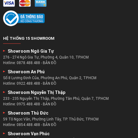
Bàn ghế thư giãn chỉnh điện mang lại lợi ích gì ?
Cuộc sống giờ đây mọi người đều phải chạy theo công việc
với mục tiêu thăng tiến, cuộc sống..
HỆ THỐNG 15 SHOWROOM
Đó chính là nguyên nhân kéo theo những căn bệnh, sự mệt
mỏi nếu không được nghỉ ngơi.
Showroom Ngô Gia Tự
276 - 274 Ngô Gia Tự, Phường 4, Quận 10, TP.HCM
Nghỉ ngơi thì cần không gian thoải mái nhất và đó chính là
Hotline:
0878.488.488
-
BẢN ĐỒ
lúc bạn cần đến ghế thư giãn.
Showroom An Phú
Chiếc ghế tuy có thiết kế khá đơn giản nhưng mang đến sự
Số 8 Lương Định Của, Phường An Phú, Quận 2, TP.HCM
thoải mái cho người sử dụng.
Hotline:
0922.488.488
-
BẢN ĐỒ
Giúp nâng đỡ toàn bộ cơ thể của bạn khi nằm và lớp đệm
Showroom Nguyễn Thị Thập
ghế thoải mái giúp xoa bóp cơ thể.
233 - 235 Nguyễn Thị Thập, Phường Tân Phú, Quận 7, TP.HCM
Hotline:
0975.488.488
-
BẢN ĐỒ
Showroom Thủ Đức
59 Tô Ngọc Vân, Phường Linh Tây, TP. Thủ Đức, TP.HCM
Hotline:
0854.488.488
-
BẢN ĐỒ
Showroom Vạn Phúc