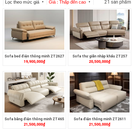
21 sản phẩm
Lọc theo mức giá
Giá : Thấp đến cao
▼
▼
Sofa bed điện thông minh ZT2627
Sofa thư giãn nhập khẩu ZT257
19,900,000
₫
20,500,000
₫
Sofa băng điện thông minh ZT465
Sofa điện thông minh ZT2611
21,500,000
₫
21,500,000
₫