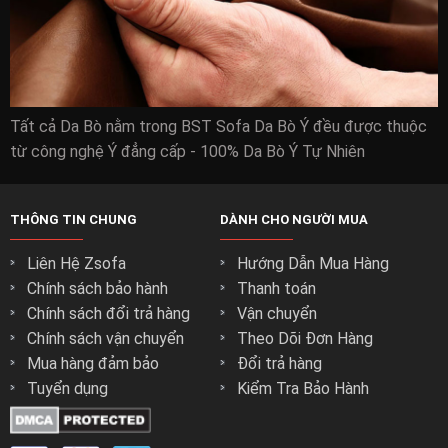
mình.
Màu sắc đa dạng khi bạn có thể tùy chọn để tạo điểm nhấn
hay thay đổi màu sắc của nhà mình với những màu sắc ghế
sofa đẹp nhất.
Không gian sống của bạn sẽ trở nên sang trọng và phong
Tất cả Da Bò nằm trong BST Sofa Da Bò Ý đều được thuộc
cách hơn với ghế sofa zSofa.
từ công nghệ Ý đẳng cấp - 100% Da Bò Ý Tự Nhiên
THÔNG TIN CHUNG
DÀNH CHO NGƯỜI MUA
Liên Hệ Zsofa
Hướng Dẫn Mua Hàng
Chính sách bảo hành
Thanh toán
Chính sách đổi trả hàng
Vận chuyển
Chính sách vận chuyển
Theo Dõi Đơn Hàng
Mua hàng đảm bảo
Đổi trả hàng
Tuyển dụng
Kiểm Tra Bảo Hành