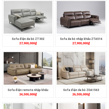
Sofa điện da bò ZT302
Sofa da bò nhập khẩu ZTA516
27,900,000
₫
27,900,000
₫
Sofa điện remote nhập khẩu
Sofa điện da bò ZDA1563
24,500,000
₫
26,500,000
₫
ZT2620