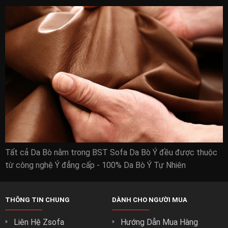
Tất cả Da Bò nằm trong BST Sofa Da Bò Ý đều được thuộc
Mang những giá trị đẹp nhất cho phòng khách nhà
từ công nghệ Ý đẳng cấp - 100% Da Bò Ý Tự Nhiên
bạn :
Với kết cấu chắc chắn và vẻ bề ngoài đẹp hiện đại nhất để
THÔNG TIN CHUNG
DÀNH CHO NGƯỜI MUA
đảm bảo phòng khách nhà bạn đang có một bộ ghế sofa
chất lượng nhất.
Liên Hệ Zsofa
Hướng Dẫn Mua Hàng