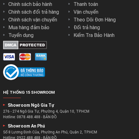
Với nhiều kiểu dáng độc đáo để bạn có thể chọn lựa cho
Chính sách bảo hành
Thanh toán
mình kiểu dáng ghế sofa phù hợp nhất với phòng khách nhà
Chính sách đổi trả hàng
Vận chuyển
mình.
Chính sách vận chuyển
Theo Dõi Đơn Hàng
Màu sắc đa dạng khi bạn có thể tùy chọn để tạo điểm nhấn
Mua hàng đảm bảo
Đổi trả hàng
hay thay đổi màu sắc của nhà mình với những màu sắc ghế
Tuyển dụng
Kiểm Tra Bảo Hành
sofa đẹp nhất.
Không gian sống của bạn sẽ trở nên sang trọng và phong
cách hơn với ghế sofa zSofa.
HỆ THỐNG 15 SHOWROOM
Showroom Ngô Gia Tự
276 - 274 Ngô Gia Tự, Phường 4, Quận 10, TP.HCM
Hotline:
0878.488.488
-
BẢN ĐỒ
Showroom An Phú
Số 8 Lương Định Của, Phường An Phú, Quận 2, TP.HCM
Hotline:
0922.488.488
-
BẢN ĐỒ