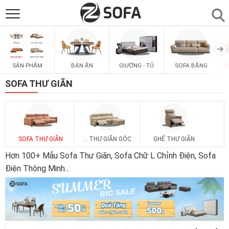
SẢN PHẨM
▼
SẢN PHẨM
BÀN ĂN
GIƯỜNG - TỦ
SOFA BĂNG
S
SOFAS
▼
SOFA THƯ GIÃN
PHÒNG ĂN
▼
PHÒNG NGỦ
▼
SOFA THƯ GIÃN
... THƯ GIÃN GÓC
GHẾ THƯ GIÃN
Hơn 100+ Mẫu Sofa Thư Giãn, Sofa Chữ L Chỉnh Điện, Sofa
PHÒNG KHÁCH
Điện Thông Minh
...
▼
LIÊN HỆ