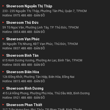
Showroom Nguyễn Thị Thập
233 - 235 Nguyễn Thị Thập, Phường Tân Phú, Quận 7, TP.HCM
Hotline:
0975.488.488
-
BẢN ĐỒ
Bàn ghế thư giãn chỉnh điện mang lại lợi ích gì ?
Showroom Thủ Đức
59 Tô Ngọc Vân, Phường Linh Tây, TP. Thủ Đức, TP.HCM
Hotline:
0854.488.488
-
BẢN ĐỒ
Cuộc sống giờ đây mọi người đều phải chạy theo công việc
với mục tiêu thăng tiến, cuộc sống..
Showroom Vạn Phúc
36 Nguyễn Thị Nhung, KĐT Vạn Phúc, Thủ Đức, TP.HCM
Đó chính là nguyên nhân kéo theo những căn bệnh, sự mệt
Hotline:
0837.488.488
-
BẢN ĐỒ
mỏi nếu không được nghỉ ngơi.
Showroom Bình Tân
Nghỉ ngơi thì cần không gian thoải mái nhất và đó chính là
615 Kinh Dương Vương, Phường An Lạc, Bình Tân, TP.HCM
lúc bạn cần đến ghế thư giãn.
Hotline:
0835.488.488
-
BẢN ĐỒ
Chiếc ghế tuy có thiết kế khá đơn giản nhưng mang đến sự
Showroom Biên Hòa
thoải mái cho người sử dụng.
126 Đồng Khởi, Phường Tân Hiệp, Biên Hòa, Đồng Nai
Hotline:
0815.488.488
-
BẢN ĐỒ
Giúp nâng đỡ toàn bộ cơ thể của bạn khi nằm và lớp đệm
ghế thoải mái giúp xoa bóp cơ thể.
Showroom Bình Dương
415 Lê Hồng Phong, Phường Phú Hòa, Thủ Dầu Một, Bình Dương
Hotline:
0921.488.488
-
BẢN ĐỒ
Showroom Phan Thiết
217 Trần Hưng Đạo, Phú Thủy, TP. Phan Thiết, Bình Thuận