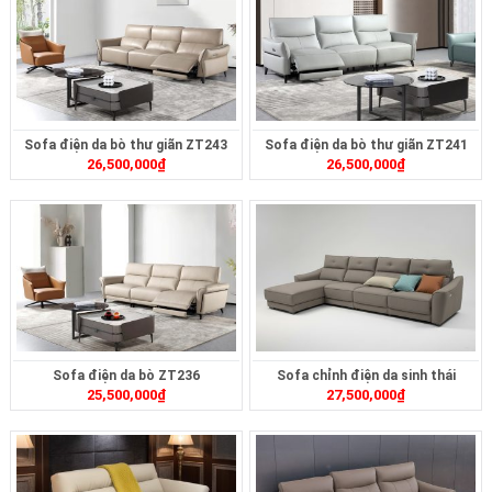
Sofa điện da bò thư giãn ZT243
Sofa điện da bò thư giãn ZT241
26,500,000
₫
26,500,000
₫
Sofa điện da bò ZT236
Sofa chỉnh điện da sinh thái
25,500,000
₫
27,500,000
₫
ZT2624