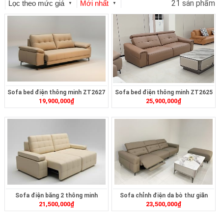
21 sản phẩm
Lọc theo mức giá
Mới nhất
▼
▼
Sofa bed điện thông minh ZT2627
Sofa bed điện thông minh ZT2625
19,900,000
₫
25,900,000
₫
Sofa điện băng 2 thông minh
Sofa chỉnh điện da bò thư giãn
21,500,000
₫
23,500,000
₫
ZT2626
ZT2622