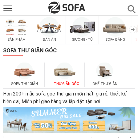
SẢN PHẨM
▼
SẢN PHẨM
BÀN ĂN
GIƯỜNG - TỦ
SOFA BĂNG
S
SOFAS
▼
SOFA THƯ GIÃN GÓC
PHÒNG ĂN
▼
PHÒNG NGỦ
▼
SOFA THƯ GIÃN
... THƯ GIÃN GÓC
GHẾ THƯ GIÃN
Hơn 200+ mẫu sofa góc thư giãn mới nhất, giá rẻ, thiết kế
PHÒNG KHÁCH
hiện đại, Miễn phí giao hàng và lắp đặt tận nơi
...
▼
LIÊN HỆ