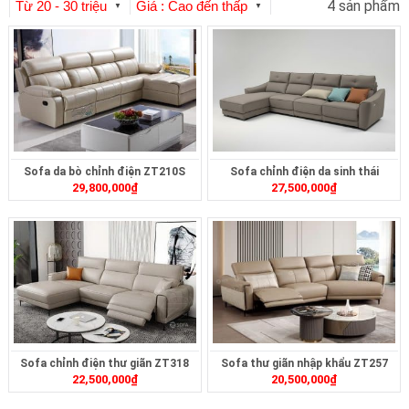
4 sản phẩm
Từ 20 - 30 triệu
Giá : Cao đến thấp
▼
▼
Sofa da bò chỉnh điện ZT210S
Sofa chỉnh điện da sinh thái
29,800,000
₫
27,500,000
₫
ZT2624
Sofa chỉnh điện thư giãn ZT318
Sofa thư giãn nhập khẩu ZT257
22,500,000
₫
20,500,000
₫