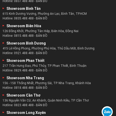
Hotline:
0837.488.488
-
BẢN ĐỒ
Showroom Bình Tân
615 Kinh Dương Vương, Phường An Lạc, Bình Tân, TP.HCM
Hotline:
0835.488.488
-
BẢN ĐỒ
Showroom Biên Hòa
126 Đồng Khởi, Phường Tân Hiệp, Biên Hòa, Đồng Nai
Hotline:
0815.488.488
-
BẢN ĐỒ
Showroom Bình Dương
415 Lê Hồng Phong, Phường Phú Hòa, Thủ Dầu Một, Bình Dương
Hotline:
0921.488.488
-
BẢN ĐỒ
Showroom Phan Thiết
217 Trần Hưng Đạo, Phú Thủy, TP. Phan Thiết, Bình Thuận
Hotline:
0829.488.488
-
BẢN ĐỒ
Showroom Nha Trang
156 - 158 Thống Nhất, Phương Sài, TP. Nha Trang, Khánh Hòa
Hotline:
0818.488.488
-
BẢN ĐỒ
Showroom Cần Thơ
136 Nguyễn Văn Cừ, An Khánh, Quận Ninh Kiều, TP. Cần Thơ
Hotline:
0823.488.488
-
BẢN ĐỒ
Showroom Long Xuyên