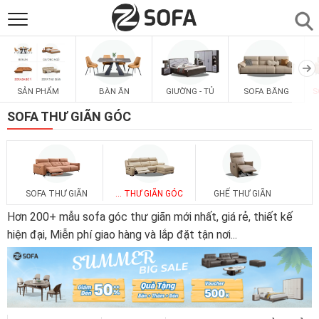
SẢN PHẨM
▼
SẢN PHẨM
BÀN ĂN
GIƯỜNG - TỦ
SOFA BĂNG
S
SOFAS
▼
SOFA THƯ GIÃN GÓC
PHÒNG ĂN
▼
PHÒNG NGỦ
▼
SOFA THƯ GIÃN
... THƯ GIÃN GÓC
GHẾ THƯ GIÃN
Hơn 200+ mẫu sofa góc thư giãn mới nhất, giá rẻ, thiết kế
PHÒNG KHÁCH
hiện đại, Miễn phí giao hàng và lắp đặt tận nơi
...
▼
LIÊN HỆ