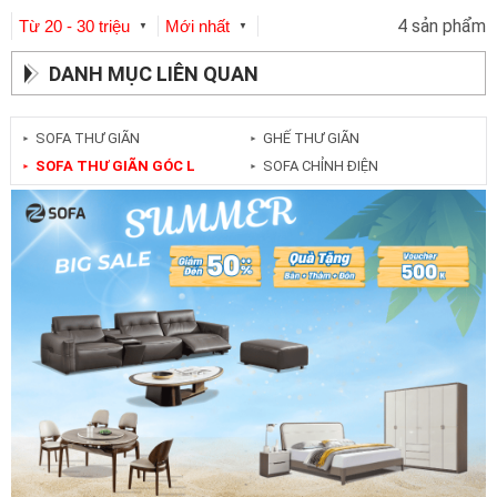
4 sản phẩm
Từ 20 - 30 triệu
Mới nhất
▼
▼
DANH MỤC LIÊN QUAN
SOFA THƯ GIÃN
GHẾ THƯ GIÃN
►
►
SOFA THƯ GIÃN GÓC L
SOFA CHỈNH ĐIỆN
►
►