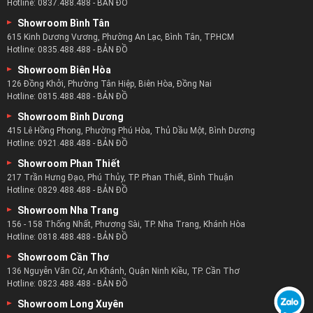
Hotline:
0837.488.488
-
BẢN ĐỒ
Showroom Bình Tân
615 Kinh Dương Vương, Phường An Lạc, Bình Tân, TP.HCM
Hotline:
0835.488.488
-
BẢN ĐỒ
Showroom Biên Hòa
126 Đồng Khởi, Phường Tân Hiệp, Biên Hòa, Đồng Nai
Hotline:
0815.488.488
-
BẢN ĐỒ
Showroom Bình Dương
415 Lê Hồng Phong, Phường Phú Hòa, Thủ Dầu Một, Bình Dương
Hotline:
0921.488.488
-
BẢN ĐỒ
Showroom Phan Thiết
217 Trần Hưng Đạo, Phú Thủy, TP. Phan Thiết, Bình Thuận
Hotline:
0829.488.488
-
BẢN ĐỒ
Showroom Nha Trang
156 - 158 Thống Nhất, Phương Sài, TP. Nha Trang, Khánh Hòa
Hotline:
0818.488.488
-
BẢN ĐỒ
Showroom Cần Thơ
136 Nguyễn Văn Cừ, An Khánh, Quận Ninh Kiều, TP. Cần Thơ
Hotline:
0823.488.488
-
BẢN ĐỒ
Showroom Long Xuyên