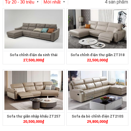
4 sản phẩm
Từ 20 - 30 triệu
Mới nhất
▼
▼
Sofa chỉnh điện da sinh thái
Sofa chỉnh điện thư giãn ZT318
27,500,000
₫
22,500,000
₫
ZT2624
Sofa thư giãn nhập khẩu ZT257
Sofa da bò chỉnh điện ZT210S
20,500,000
₫
29,800,000
₫