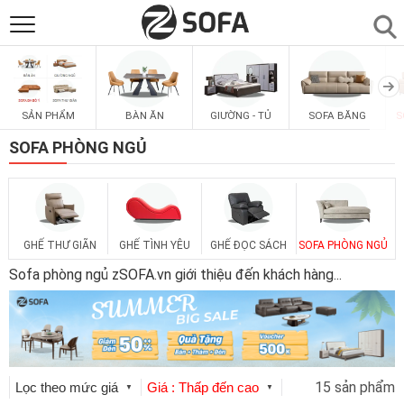
SẢN PHẨM
▼
SẢN PHẨM
BÀN ĂN
GIƯỜNG - TỦ
SOFA BĂNG
S
SOFAS
▼
SOFA PHÒNG NGỦ
PHÒNG ĂN
▼
PHÒNG NGỦ
▼
GHẾ THƯ GIÃN
GHẾ TÌNH YÊU
GHẾ ĐỌC SÁCH
SOFA PHÒNG NGỦ
Sofa phòng ngủ zSOFA.vn giới thiệu đến khách hàng
...
PHÒNG KHÁCH
▼
LIÊN HỆ
15 sản phẩm
Lọc theo mức giá
Giá : Thấp đến cao
▼
▼