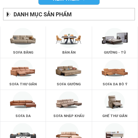
mình yêu thích nhất khi đến với những showroom ghế sofa
của zSofa.
DANH MỤC SẢN PHẨM
SOFA BĂNG
BÀN ĂN
GIƯỜNG - TỦ
SOFA THƯ GIÃN
SOFA GIƯỜNG
SOFA DA BÒ Ý
SOFA DA
SOFA NHẬP KHẨU
GHẾ THƯ GIÃN