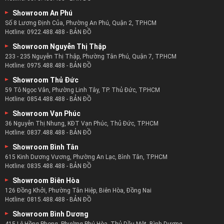
Xem Ngay:
Mẫu Ghế Sofa Cổ Điển
Showroom An Phú
Số 8 Lương Định Của, Phường An Phú, Quận 2, TP.HCM
Hotline:
0922.488.488
-
BẢN ĐỒ
Showroom Nguyễn Thị Thập
233 - 235 Nguyễn Thị Thập, Phường Tân Phú, Quận 7, TP.HCM
Hotline:
0975.488.488
-
BẢN ĐỒ
Showroom Thủ Đức
59 Tô Ngọc Vân, Phường Linh Tây, TP. Thủ Đức, TP.HCM
Hotline:
0854.488.488
-
BẢN ĐỒ
Showroom Vạn Phúc
36 Nguyễn Thị Nhung, KĐT Vạn Phúc, Thủ Đức, TP.HCM
Hotline:
0837.488.488
-
BẢN ĐỒ
Showroom Bình Tân
615 Kinh Dương Vương, Phường An Lạc, Bình Tân, TP.HCM
Hotline:
0835.488.488
-
BẢN ĐỒ
Showroom Biên Hòa
126 Đồng Khởi, Phường Tân Hiệp, Biên Hòa, Đồng Nai
Hotline:
0815.488.488
-
BẢN ĐỒ
Showroom Bình Dương
415 Lê Hồng Phong, Phường Phú Hòa, Thủ Dầu Một, Bình Dương