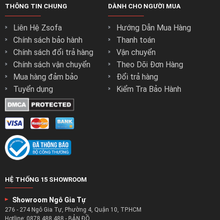
THÔNG TIN CHUNG
DÀNH CHO NGƯỜI MUA
Liên Hệ Zsofa
Hướng Dẫn Mua Hàng
Chính sách bảo hành
Thanh toán
Chính sách đổi trả hàng
Vận chuyển
Chính sách vận chuyển
Theo Dõi Đơn Hàng
Danh Mục Các Sản Phẩm Liên Quan:
Mua hàng đảm bảo
Đổi trả hàng
Tuyển dụng
Kiểm Tra Bảo Hành
Xem Ngay:
Mẫu ghế sofa cho phòng khách
đẹp hiện đại
Xem Ngay:
Mẫu Ghế Sofa Giá Rẻ
miễn phí giao hàng
Xem Ngay:
Mẫu Ghế Sofa Gia Đình
Chất Lượng
Xem Ngay:
Mẫu Ghế Sofa Góc Đẹp
Xem Ngay:
Mẫu Ghế Sofa Cho Căn Hộ Chung Cư
Xem Ngay:
Mẫu Ghế Sofa Văng Sofa Băng
Xem Ngay:
Mẫu Ghế Sofa Giường(Sofa Bed) Đẹp
HỆ THỐNG 15 SHOWROOM
Xem Ngay:
Mẫu Sofa Thư Giãn
Xem Ngay:
Mẫu Sofa Vải Nỉ ( Vải Nhung – Vải Bố)
Showroom Ngô Gia Tự
Xem Ngay:
Mẫu Ghế Sofa Da
276 - 274 Ngô Gia Tự, Phường 4, Quận 10, TP.HCM
Xem Ngay:
Mẫu Sofa Đơn
Hotline:
0878.488.488
-
BẢN ĐỒ