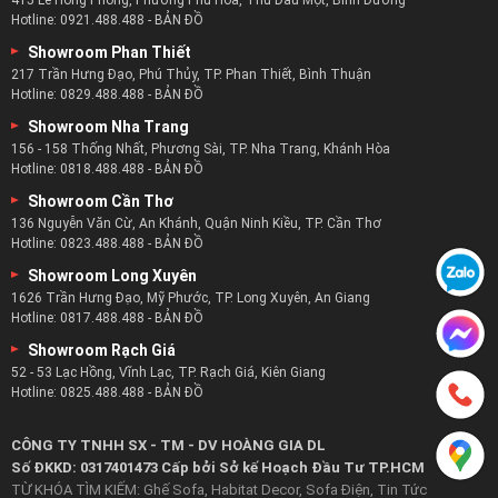
Hotline:
0921.488.488
-
BẢN ĐỒ
Showroom Phan Thiết
217 Trần Hưng Đạo, Phú Thủy, TP. Phan Thiết, Bình Thuận
Hotline:
0829.488.488
-
BẢN ĐỒ
Showroom Nha Trang
156 - 158 Thống Nhất, Phương Sài, TP. Nha Trang, Khánh Hòa
Hotline:
0818.488.488
-
BẢN ĐỒ
Showroom Cần Thơ
136 Nguyễn Văn Cừ, An Khánh, Quận Ninh Kiều, TP. Cần Thơ
Hotline:
0823.488.488
-
BẢN ĐỒ
Showroom Long Xuyên
1626 Trần Hưng Đạo, Mỹ Phước, TP. Long Xuyên, An Giang
Hotline:
0817.488.488
-
BẢN ĐỒ
Showroom Rạch Giá
52 - 53 Lạc Hồng, Vĩnh Lạc, TP. Rạch Giá, Kiên Giang
Hotline:
0825.488.488
-
BẢN ĐỒ
CÔNG TY TNHH SX - TM - DV HOÀNG GIA DL
Số ĐKKD: 0317401473 Cấp bởi Sở kế Hoạch Đầu Tư TP.HCM
TỪ KHÓA TÌM KIẾM:
Ghế Sofa
,
Habitat Decor
,
Sofa Điện
,
Tin Tức