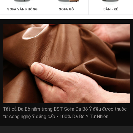
SOFA VĂN PHÒNG
SOFA GỖ
BÀN - KỆ
zSOFA.vn giao hàng nhanh cho quý khách:
Quý khách hàng ở tại
Quận 1
,
Quận 2
,
Quận 3
,
Quận
4
,
Quận 5
,
Quận 6
,
Quận 7
,
Quận 8
,
Quận 10
,
Quận
11
,
Quận Gò Vấp
, Quận Thủ Đức sau khi đặt hàng sẽ nhận
được hàng trong vòng 1 ngày làm việc ( nếu sản phẩm có
sẳn tại kho của công ty)
Các khu vực còn lại của thành phố Hồ Chí Minh như Quận 9,
Quận 12, Huyện Nhà Bè, Huyện Cần Giờ, Hóc Môn, Củ Chi
nhận hàng sau 2 ngày làm việc.
Tất cả Da Bò nằm trong BST Sofa Da Bò Ý đều được thuộc
từ công nghệ Ý đẳng cấp - 100% Da Bò Ý Tự Nhiên