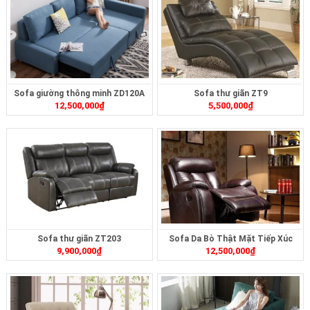
Sofa giường thông minh ZD120A
Sofa thư giãn ZT9
12,500,000
₫
5,500,000
₫
Sofa thư giãn ZT203
Sofa Da Bò Thật Mặt Tiếp Xúc
9,900,000
₫
12,500,000
₫
ZT33