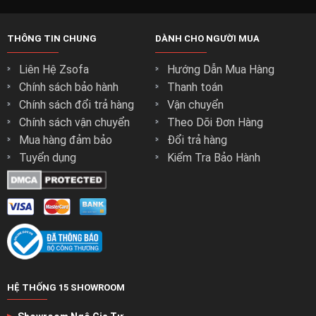
THÔNG TIN CHUNG
DÀNH CHO NGƯỜI MUA
Liên Hệ Zsofa
Hướng Dẫn Mua Hàng
Chính sách bảo hành
Thanh toán
Chính sách đổi trả hàng
Vận chuyển
Chính sách vận chuyển
Theo Dõi Đơn Hàng
Danh Mục Các Sản Phẩm Liên Quan:
Mua hàng đảm bảo
Đổi trả hàng
Tuyển dụng
Kiểm Tra Bảo Hành
Xem Ngay:
Mẫu ghế sofa cho phòng khách
đẹp hiện đại
Xem Ngay:
Mẫu Ghế Sofa Giá Rẻ
miễn phí giao hàng
Xem Ngay:
Mẫu Ghế Sofa Gia Đình
Chất Lượng
Xem Ngay:
Mẫu Ghế Sofa Góc Đẹp
Xem Ngay:
Mẫu Ghế Sofa Cho Căn Hộ Chung Cư
Xem Ngay:
Mẫu Ghế Sofa Văng Sofa Băng
Xem Ngay:
Mẫu Ghế Sofa Giường(Sofa Bed) Đẹp
HỆ THỐNG 15 SHOWROOM
Xem Ngay:
Mẫu Sofa Thư Giãn
Xem Ngay:
Mẫu Sofa Vải Nỉ ( Vải Nhung – Vải Bố)