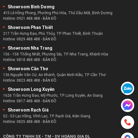
Showroom Bình Dương
415 Lê Hồng Phong, Phường Phú Hòa, Thủ Dầu Một, Bình Dương
Hotline:
0921.488.488
-
BẢN ĐỒ
Showroom Phan Thiết
217 Trần Hưng Đạo, Phú Thủy, TP. Phan Thiết, Bình Thuận
Hotline:
0829.488.488
-
BẢN ĐỒ
Showroom Nha Trang
156 - 158 Thống Nhất, Phương Sài, TP. Nha Trang, Khánh Hòa
Hotline:
0818.488.488
-
BẢN ĐỒ
Showroom Cần Thơ
136 Nguyễn Văn Cừ, An Khánh, Quận Ninh Kiều, TP. Cần Thơ
Hotline:
0823.488.488
-
BẢN ĐỒ
Showroom Long Xuyên
1626 Trần Hưng Đạo, Mỹ Phước, TP. Long Xuyên, An Giang
Hotline:
0817.488.488
-
BẢN ĐỒ
Showroom Rạch Giá
52 - 53 Lạc Hồng, Vĩnh Lạc, TP. Rạch Giá, Kiên Giang
Hotline:
0825.488.488
-
BẢN ĐỒ
CÔNG TY TNHH SX - TM - DV HOÀNG GIA DL