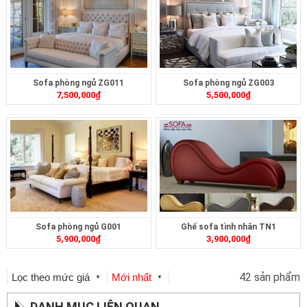
Sofa phòng ngủ ZG011
Sofa phòng ngủ ZG003
7,500,000
₫
5,500,000
₫
Sofa phòng ngủ G001
Ghế sofa tình nhân TN1
5,900,000
₫
3,900,000
₫
42 sản phẩm
Lọc theo mức giá
Mới nhất
▼
▼
DANH MỤC LIÊN QUAN