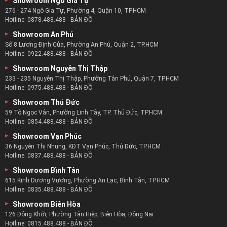
Showroom Ngô Gia Tự
Xem Ngay:
Mẫu Ghế Sofa Da
276 - 274 Ngô Gia Tự, Phường 4, Quận 10, TP.HCM
Xem Ngay:
Mẫu Sofa Đơn
Hotline:
0878.488.488
-
BẢN ĐỒ
Xem Ngay:
Mẫu Ghế Sofa Cổ Điển
Showroom An Phú
Số 8 Lương Định Của, Phường An Phú, Quận 2, TP.HCM
Hotline:
0922.488.488
-
BẢN ĐỒ
Showroom Nguyễn Thị Thập
233 - 235 Nguyễn Thị Thập, Phường Tân Phú, Quận 7, TP.HCM
Hotline:
0975.488.488
-
BẢN ĐỒ
Showroom Thủ Đức
59 Tô Ngọc Vân, Phường Linh Tây, TP. Thủ Đức, TP.HCM
Hotline:
0854.488.488
-
BẢN ĐỒ
Showroom Vạn Phúc
36 Nguyễn Thị Nhung, KĐT Vạn Phúc, Thủ Đức, TP.HCM
Hotline:
0837.488.488
-
BẢN ĐỒ
Showroom Bình Tân
615 Kinh Dương Vương, Phường An Lạc, Bình Tân, TP.HCM
Hotline:
0835.488.488
-
BẢN ĐỒ
Showroom Biên Hòa
126 Đồng Khởi, Phường Tân Hiệp, Biên Hòa, Đồng Nai
Hotline:
0815.488.488
-
BẢN ĐỒ