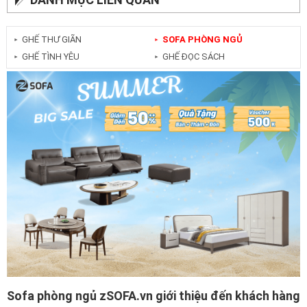
GHẾ THƯ GIÃN
SOFA PHÒNG NGỦ
►
►
GHẾ TÌNH YÊU
GHẾ ĐỌC SÁCH
►
►
Sofa phòng ngủ zSOFA.vn giới thiệu đến khách hàng