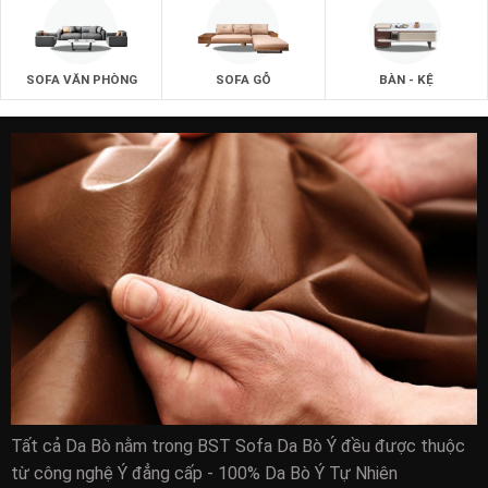
SOFA VĂN PHÒNG
SOFA GỖ
BÀN - KỆ
zSOFA.vn giao hàng nhanh cho quý khách:
Quý khách hàng ở tại
Quận 1
,
Quận 2
,
Quận 3
,
Quận
4
,
Quận 5
,
Quận 6
,
Quận 7
,
Quận 8
,
Quận 10
,
Quận
11
,
Quận Gò Vấp
, Quận Thủ Đức sau khi đặt hàng sẽ nhận
được hàng trong vòng 1 ngày làm việc ( nếu sản phẩm có
sẳn tại kho của công ty)
Các khu vực còn lại của thành phố Hồ Chí Minh như Quận 9,
Quận 12, Huyện Nhà Bè, Huyện Cần Giờ, Hóc Môn, Củ Chi
nhận hàng sau 2 ngày làm việc.
Tất cả Da Bò nằm trong BST Sofa Da Bò Ý đều được thuộc
từ công nghệ Ý đẳng cấp - 100% Da Bò Ý Tự Nhiên