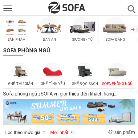
SẢN PHẨM
▼
SẢN PHẨM
BÀN ĂN
GIƯỜNG - TỦ
SOFA BĂNG
S
SOFAS
▼
SOFA PHÒNG NGỦ
PHÒNG ĂN
▼
PHÒNG NGỦ
▼
GHẾ THƯ GIÃN
GHẾ TÌNH YÊU
GHẾ ĐỌC SÁCH
SOFA PHÒNG NGỦ
Sofa phòng ngủ zSOFA.vn giới thiệu đến khách hàng
...
PHÒNG KHÁCH
▼
LIÊN HỆ
42 sản phẩm
Lọc theo mức giá
Mới nhất
▼
▼