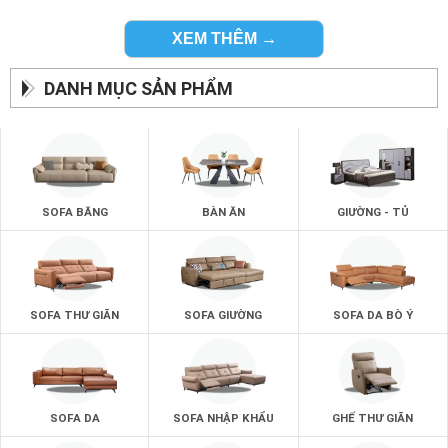
cảm giác thoải mái nhất cho người chủ phòng.
Bạn có thể chọn được mọi kiểu dáng ghế sofa phòng ngủ
XEM THÊM →
mình yêu thích nhất khi đến với những showroom ghế sofa
của zSofa.
DANH MỤC SẢN PHẨM
SOFA BĂNG
BÀN ĂN
GIƯỜNG - TỦ
SOFA THƯ GIÃN
SOFA GIƯỜNG
SOFA DA BÒ Ý
SOFA DA
SOFA NHẬP KHẨU
GHẾ THƯ GIÃN