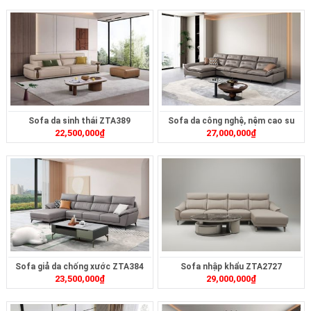
Sofa da sinh thái ZTA389
Sofa da công nghệ, nệm cao su
22,500,000
₫
27,000,000
₫
non ZTA385
Sofa giả da chống xước ZTA384
Sofa nhập khẩu ZTA2727
23,500,000
₫
29,000,000
₫