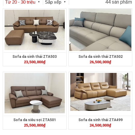
44 sản phẩm
Từ 20 - 30 triệu
Sắp xếp
▼
▼
Sofa da sinh thái ZTA503
Sofa da sinh thái ZTA502
23,500,000
₫
26,500,000
₫
Sofa da siêu sợi ZTA501
Sofa da sinh thái ZTA499
25,500,000
₫
24,500,000
₫