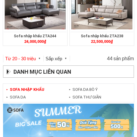
Sofa nhập khẩu ZTA244
Sofa nhập khẩu ZTA238
24,000,000
₫
22,500,000
₫
44 sản phẩm
Từ 20 - 30 triệu
Sắp xếp
▼
▼
DANH MỤC LIÊN QUAN
SOFA NHẬP KHẨU
SOFA DA BÒ Ý
►
►
SOFA DA
SOFA THƯ GIÃN
►
►