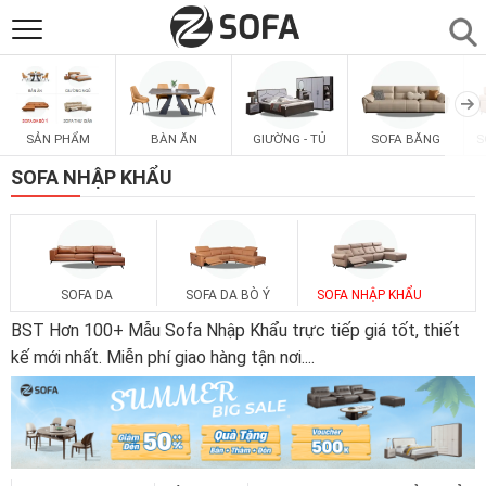
SẢN PHẨM
▼
SẢN PHẨM
BÀN ĂN
GIƯỜNG - TỦ
SOFA BĂNG
S
SOFAS
▼
SOFA NHẬP KHẨU
PHÒNG ĂN
▼
PHÒNG NGỦ
▼
SOFA DA
SOFA DA BÒ Ý
SOFA NHẬP KHẨU
BST Hơn 100+ Mẫu Sofa Nhập Khẩu trực tiếp giá tốt, thiết
PHÒNG KHÁCH
kế mới nhất. Miễn phí giao hàng tận nơi.
...
▼
LIÊN HỆ