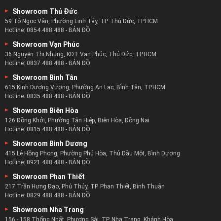
Showroom Thủ Đức
59 Tô Ngọc Vân, Phường Linh Tây, TP. Thủ Đức, TP.HCM
Hotline:
0854.488.488
-
BẢN ĐỒ
Showroom Vạn Phúc
36 Nguyễn Thị Nhung, KĐT Vạn Phúc, Thủ Đức, TP.HCM
Hotline:
0837.488.488
-
BẢN ĐỒ
Showroom Bình Tân
615 Kinh Dương Vương, Phường An Lạc, Bình Tân, TP.HCM
Hotline:
0835.488.488
-
BẢN ĐỒ
Showroom Biên Hòa
126 Đồng Khởi, Phường Tân Hiệp, Biên Hòa, Đồng Nai
Hotline:
0815.488.488
-
BẢN ĐỒ
Showroom Bình Dương
415 Lê Hồng Phong, Phường Phú Hòa, Thủ Dầu Một, Bình Dương
Hotline:
0921.488.488
-
BẢN ĐỒ
Showroom Phan Thiết
217 Trần Hưng Đạo, Phú Thủy, TP. Phan Thiết, Bình Thuận
Hotline:
0829.488.488
-
BẢN ĐỒ
Showroom Nha Trang
156 - 158 Thống Nhất, Phương Sài, TP. Nha Trang, Khánh Hòa