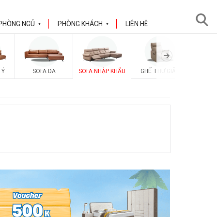
PHÒNG NGỦ
PHÒNG KHÁCH
LIÊN HỆ
▼
▼
 Ý
SOFA DA
SOFA NHẬP KHẨU
GHẾ THƯ GIÃN
SOFA V