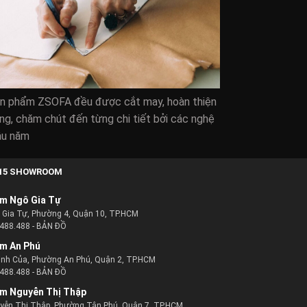
ản phẩm ZSOFA đều được cắt may, hoàn thiện
ng, chăm chút đến từng chi tiết bởi các nghệ
âu năm
15 SHOWROOM
m Ngô Gia Tự
ô Gia Tự, Phường 4, Quận 10, TP.HCM
488.488
-
BẢN ĐỒ
m An Phú
ịnh Của, Phường An Phú, Quận 2, TP.HCM
488.488
-
BẢN ĐỒ
m Nguyễn Thị Thập
uyễn Thị Thập, Phường Tân Phú, Quận 7, TP.HCM