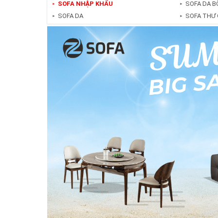
SOFA NHẬP KHẨU
SOFA DA B
►
►
SOFA DA
SOFA THƯ 
►
►