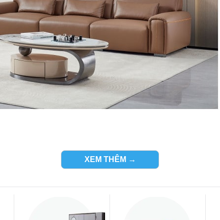
XEM THÊM →