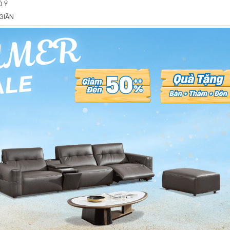
Ò Ý
GIÃN