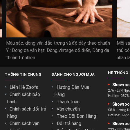
Màu sắc, dòng vân đặc trưng và độ dày theo chuẩn
Mỗi s
ò
Ý : Dòng da vân hạt, Dòng vintage cổ điển, Dòng da
thủ cô
thuần tự nhiên
nhân l
HỆ THỐNG 
THÔNG TIN CHUNG
DÀNH CHO NGƯỜI MUA
Showroo
Liên Hệ Zsofa
Hướng Dẫn Mua
276 - 274 Ng
Chính sách bảo
Hàng
Hotline:
0878.
hành
Thanh toán
Showroo
Chính sách đổi trả
Vận chuyển
Số 8 Lương Đ
Hotline:
0922.
hàng
Theo Dõi Đơn Hàng
Chính sách vận
Đổi trả hàng
Showroo
233 - 235 Ng