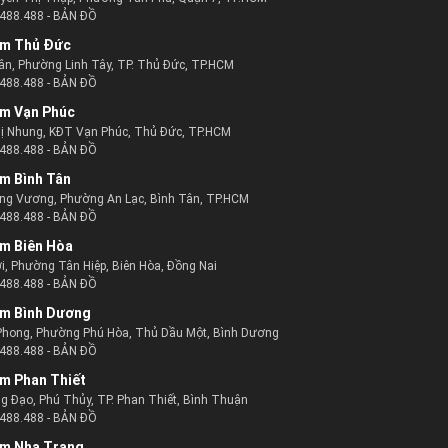
488.488
-
BẢN ĐỒ
m Thủ Đức
ân, Phường Linh Tây, TP. Thủ Đức, TP.HCM
488.488
-
BẢN ĐỒ
m Vạn Phúc
ị Nhung, KĐT Vạn Phúc, Thủ Đức, TP.HCM
488.488
-
BẢN ĐỒ
m Bình Tân
ng Vương, Phường An Lạc, Bình Tân, TP.HCM
488.488
-
BẢN ĐỒ
m Biên Hòa
i, Phường Tân Hiệp, Biên Hòa, Đồng Nai
488.488
-
BẢN ĐỒ
m Bình Dương
Phong, Phường Phú Hòa, Thủ Dầu Một, Bình Dương
488.488
-
BẢN ĐỒ
m Phan Thiết
g Đạo, Phú Thủy, TP. Phan Thiết, Bình Thuận
488.488
-
BẢN ĐỒ
m Nha Trang