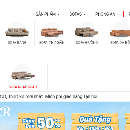
SẢN PHẨM
SOFAS
PHÒNG ĂN
▼
▼
▼
SOFA BĂNG
SOFA THƯ GIÃN
SOFA GIƯỜNG
SOFA DA BÒ
SOFA NHẬP KHẨU
, thiết kế mới nhất. Miễn phí giao hàng tận nơi.
...