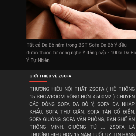
Tất cả Da Bò nằm trong BST Sofa Da Bò Ý đều
được thuộc từ công nghệ Ý đẳng cấp - 100% Da B
Ý Tự Nhiên
GIỚI THIỆU VỀ ZSOFA
THƯƠNG HIỆU NỘI THẤT ZSOFA ( HỆ THỐNG
15 SHOWROOM RỘNG HƠN 4.500M2 ) CHUYÊN
CÁC DÒNG SOFA DA BÒ Ý, SOFA DA NHẬP
KHẨU, SOFA THƯ GIÃN, SOFA TÂN CỔ ĐIỂN,
SOFA GIƯỜNG, SOFA VĂN PHÒNG, BÀN GHẾ ĂN
THÔNG MINH, GIƯỜNG TỦ …. ZSOFA LÀ
THƯƠNG HIỆU HƠN 15 NĂM TUỔI, UY TÍN HÀNG