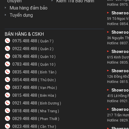
chuyển
Kiểm Tra Bảo Hành
Hotline:
0975.
Mua hàng đảm bảo
Showroo
Tuyển dụng
59 Tô Ngọc V
Hotline:
0854.
Showroo
BÁN HÀNG & CSKH
36 Nguyễn Th
0975.488.488
( Quận 7 )
Hotline:
0837.
0922.488.488
( Quận 2 )
Showroo
0878.488.488
( Quận 10 )
615 Kinh Dươ
Hotline:
0835.
0783.488.488
( Quận 10 )
Showroo
0835.488.488
( Bình Tân )
126 Đồng Khở
0854.488.488
( Thủ Đức )
Hotline:
0815.
0837.488.488
( Vạn Phúc )
Showroo
0815.488.488
( Biên Hòa )
415 Lê Hồng 
Hotline:
0921.
0921.488.488
( Bình Dương )
Showroo
0818.488.488
( Nha Trang )
217 Trần Hưn
0829.488.488
( Phan Thiết )
Hotline:
0829.
0823.488.488
( Cần Thơ )
Showroo