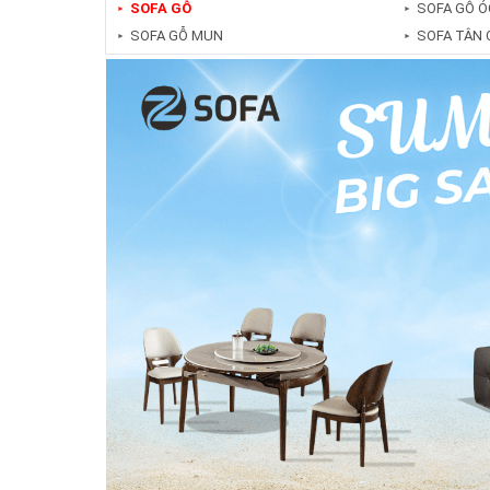
SOFA GỖ
SOFA GỖ Ó
►
►
SOFA GỖ MUN
SOFA TÂN 
►
►