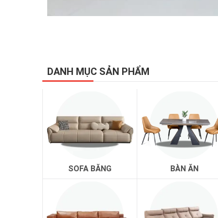
Ghế sofa bên cạnh để tạo nên sự tiện nghi cho ph
DANH MỤC SẢN PHẨM
quây quần sau những giờ làm việc căng thẳng.
Sofa gỗ
tuy không mềm mại bằng ghế sofa nệm tuy
Ghế sofa gỗ mang đến cho phòng khách nhữn
Nhắc đến giá trị của ghế sofa có rất nhiều điều 
Đầu tiên đây chính là bộ bàn ghế dùng cho việc 
Khi đó phòng khách sẽ tạo một không gian thoải
SOFA BĂNG
BÀN ĂN
Tiếp theo là những giá trị mà ghế sofa mang đ
Giúp tạo cho phòng khách một không gian đẹp và
Ghế sofa bằng gỗ còn là nơi để gia đình quây qu
Thật tốt khi dịp cuối tuần đây còn là một bộ bà