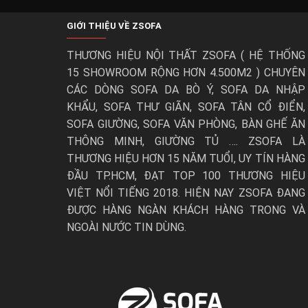
GIỚI THIỆU VỀ ZSOFA
THƯƠNG HIỆU NỘI THẤT ZSOFA ( HỆ THỐNG
15 SHOWROOM RỘNG HƠN 4.500M2 ) CHUYÊN
CÁC DÒNG SOFA DA BÒ Ý, SOFA DA NHẬP
KHẨU, SOFA THƯ GIÃN, SOFA TÂN CỔ ĐIỂN,
Chọn ghế sofa ở đâu mới uy tín :
SOFA GIƯỜNG, SOFA VĂN PHÒNG, BÀN GHẾ ĂN
THÔNG MINH, GIƯỜNG TỦ …. ZSOFA LÀ
Bạn muốn tậu cho mình
bộ ghế sofa gỗ
nhưng ch
THƯƠNG HIỆU HƠN 15 NĂM TUỔI, UY TÍN HÀNG
Đó chính là lý do mà bạn có thể chọn lựa zSofa
ĐẦU TP.HCM, ĐẠT TOP 100 THƯƠNG HIỆU
zSofa với kinh nghiệm lâu năm trong lĩnh vực gh
VIỆT NỔI TIẾNG 2018. HIỆN NAY ZSOFA ĐANG
Là địa chỉ hiện đang cung cấp ghế sofa cho nhiề
ĐƯỢC HÀNG NGÀN KHÁCH HÀNG TRONG VÀ
Là nơi đảm bảo tạo cho khách hàng những chọn l
NGOÀI NƯỚC TIN DÙNG.
Với hệ thống cửa hàng rộng khắp cả nước và cá