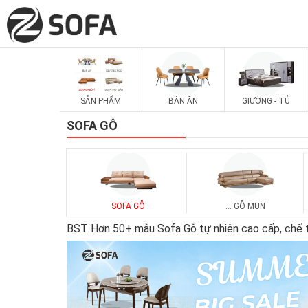
SẢN PHẨM
BÀN ĂN
GIƯỜNG - TỦ
SOFA GỖ
SOFA GỖ
... GỖ MUN
BST Hơn 50+ mẫu Sofa Gỗ tự nhiên cao cấp, chế tá