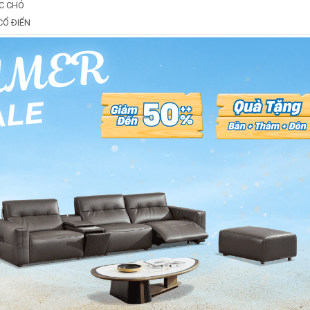
C CHÓ
CỔ ĐIỂN