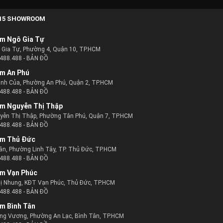
15 SHOWROOM
m Ngô Gia Tự
ô Gia Tự, Phường 4, Quận 10, TP.HCM
488.488
-
BẢN ĐỒ
m An Phú
ịnh Của, Phường An Phú, Quận 2, TP.HCM
488.488
-
BẢN ĐỒ
m Nguyễn Thị Thập
uyễn Thị Thập, Phường Tân Phú, Quận 7, TP.HCM
488.488
-
BẢN ĐỒ
m Thủ Đức
ân, Phường Linh Tây, TP. Thủ Đức, TP.HCM
488.488
-
BẢN ĐỒ
 hàng.
m Vạn Phúc
ị Nhung, KĐT Vạn Phúc, Thủ Đức, TP.HCM
488.488
-
BẢN ĐỒ
m Bình Tân
ng Vương, Phường An Lạc, Bình Tân, TP.HCM