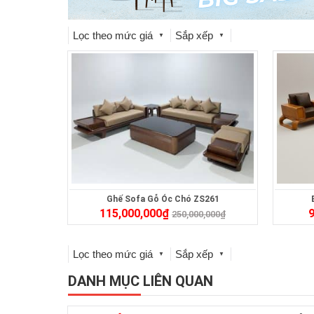
Lọc theo mức giá
Sắp xếp
▼
▼
Ghế Sofa Gỗ Óc Chó ZS261
115,000,000
₫
9
250,000,000
₫
Lọc theo mức giá
Sắp xếp
▼
▼
DANH MỤC LIÊN QUAN