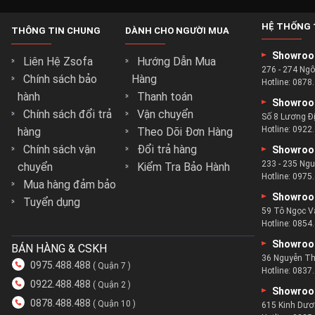
HỆ THỐNG 
THÔNG TIN CHUNG
DÀNH CHO NGƯỜI MUA
Showroo
Liên Hệ Zsofa
Hướng Dẫn Mua
276 - 274 Ng
Chính sách bảo
Hàng
Hotline:
0878.
hành
Thanh toán
Showroo
Chính sách đổi trả
Vận chuyển
Số 8 Lương Đ
Hotline:
0922.
hàng
Theo Dõi Đơn Hàng
ưa biết chọn mua ở đâu mới uy tín đúng không ?
Chính sách vận
Đổi trả hàng
Showroo
 để tìm bộ ghế sofa ưng ý nhất cho mình.
233 - 235 Ng
chuyển
Kiểm Tra Bảo Hành
Hotline:
0975.
ế sofa với hơn 5 năm kinh nghiệm.
Mua hàng đảm bảo
Showroo
u doanh nghiệp, tổ chức và cá nhân trong và ngoài nước.
Tuyển dụng
59 Tô Ngọc V
ựa sofa bằng gỗ tốt nhất và dịch vụ khách hàng tốt nhất.
Hotline:
0854.
ch thức làm việc chuyên nghiệp đảm bảo tạo thoải mái cho khách
Showroo
BÁN HÀNG & CSKH
36 Nguyễn Th
0975.488.488
( Quận 7 )
Hotline:
0837.
0922.488.488
( Quận 2 )
Showroo
0878.488.488
( Quận 10 )
615 Kinh Dươ