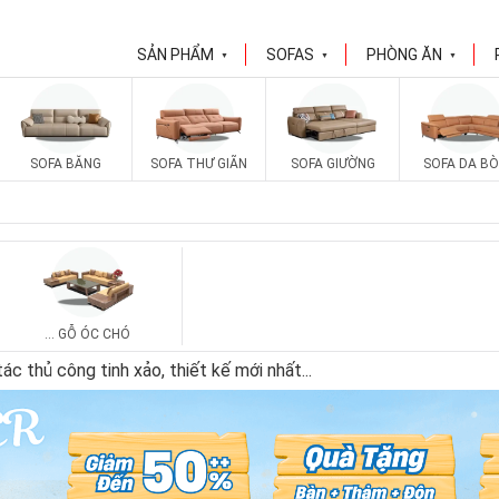
SẢN PHẨM
SOFAS
PHÒNG ĂN
▼
▼
▼
SOFA BĂNG
SOFA THƯ GIÃN
SOFA GIƯỜNG
SOFA DA BÒ
... GỖ ÓC CHÓ
c thủ công tinh xảo, thiết kế mới nhất
...