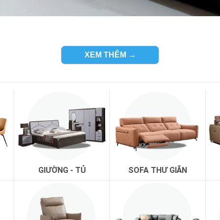
XEM THÊM →
òng khách thì đó còn là một bộ ghế sofa giúp mang đến những gi
 nhiên vẫn tạo nên bầu không khí thoải mái cho phòng khách.
g giá trị gì ?
để nói nhưng chủ yếu chính là tạo sự thoải mái cho phòng khách.
tiếp đón khách và tạo một chỗ nghỉ chân cho những vị khách.
 mái cho những vị khách đến viếng thăm nhà.
GIƯỜNG - TỦ
SOFA THƯ GIÃN
ến cho thẩm mỹ căn phòng khi giúp phòng khách thêm đẹp hơn.
 sang trọng nhất để có thể tạo thêm những giá trị cho cả căn n
ần sau những giờ làm việc căng thẳng để cho vài bộ phim, vài bản
n ghế thích hợp cho những bữa tiệc gia đình nhỏ.