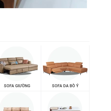
á trị sử dụng cho phòng khách để gia đình có chỗ
SOFA GIƯỜNG
SOFA DA BÒ Ý
hà.
 nhạc hay.