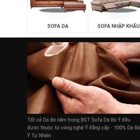
Những giá trị tốt mà nó mang đến cho phong thủ
Với phòng khách khi đảm bảo giá trị phong thủy 
SOFA DA
SOFA NHẬP KHẨU
Tất cả Da Bò nằm trong BST Sofa Da Bò Ý đều
được thuộc từ công nghệ Ý đẳng cấp - 100% Da B
Ý Tự Nhiên