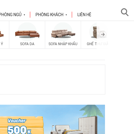
PHÒNG NGỦ
PHÒNG KHÁCH
LIÊN HỆ
▼
▼
 Ý
SOFA DA
SOFA NHẬP KHẨU
GHẾ THƯ GIÃN
SOFA V