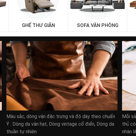
y phòng khách cũng là rất quan trọng.
tốt thì cũng đảm bảo cuộc sống gia đình thêm phát triển.
GHẾ THƯ GIÃN
SOFA VĂN PHÒNG
Màu sắc, dòng vân đặc trưng và độ dày theo chuẩn
Mỗi s
ò
Ý : Dòng da vân hạt, Dòng vintage cổ điển, Dòng da
thủ cô
thuần tự nhiên
nhân l