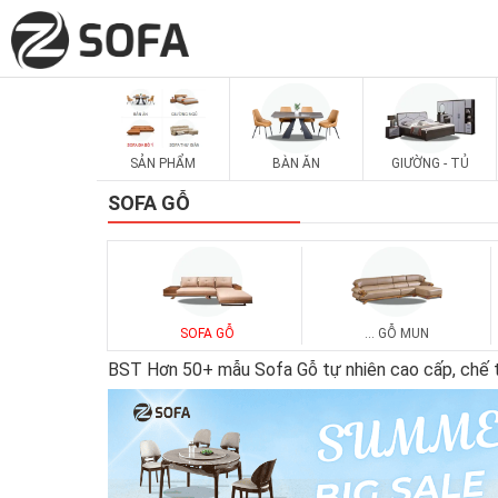
SẢN PHẨM
BÀN ĂN
GIƯỜNG - TỦ
SOFA GỖ
SOFA GỖ
... GỖ MUN
BST Hơn 50+ mẫu Sofa Gỗ tự nhiên cao cấp, chế tá