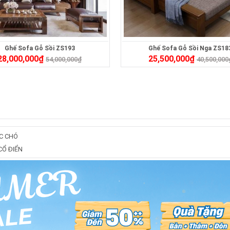
Ghế Sofa Gỗ Sồi ZS193
Ghế Sofa Gỗ Sồi Nga ZS18
28,000,000
₫
25,500,000
₫
54,000,000
₫
40,500,000
C CHÓ
CỔ ĐIỂN