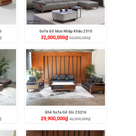
6
Sofa Gỗ Mun Nhập Khẩu Z510
32,000,000
₫
₫
50,000,000
₫
Ghế Sofa Gỗ Sồi ZS216
29,900,000
₫
₫
42,000,000
₫