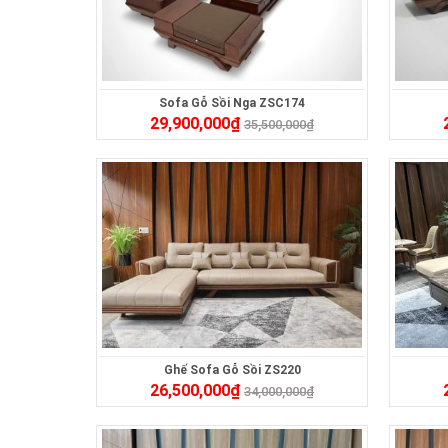
Sofa Gỗ Sồi Nga ZSC174
29,900,000
₫
35,500,000
₫
Ghế Sofa Gỗ Sồi ZS220
26,500,000
₫
34,000,000
₫