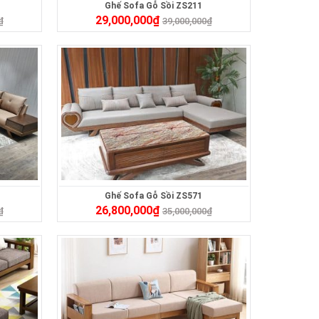
Ghế Sofa Gỗ Sồi ZS211
29,000,000
₫
₫
39,000,000
₫
Ghế Sofa Gỗ Sồi ZS571
26,800,000
₫
₫
35,000,000
₫