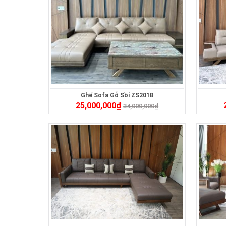
Ghế Sofa Gỗ Sồi ZS201B
25,000,000
₫
34,000,000
₫