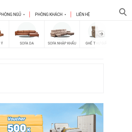
PHÒNG NGỦ
PHÒNG KHÁCH
LIÊN HỆ
▼
▼
 Ý
SOFA DA
SOFA NHẬP KHẨU
GHẾ THƯ GIÃN
SOFA V