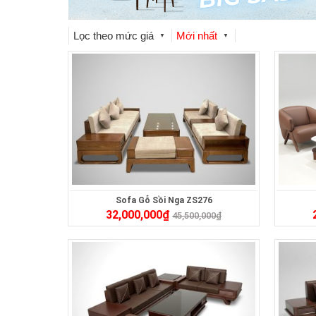
Lọc theo mức giá
Mới nhất
▼
▼
Sofa Gỗ Sồi Nga ZS276
32,000,000
₫
45,500,000
₫