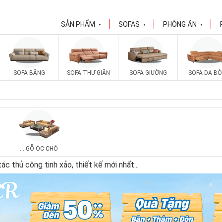
SẢN PHẨM
SOFAS
PHÒNG ĂN
▼
▼
▼
SOFA BĂNG
SOFA THƯ GIÃN
SOFA GIƯỜNG
SOFA DA BÒ
... GỖ ÓC CHÓ
c thủ công tinh xảo, thiết kế mới nhất
...