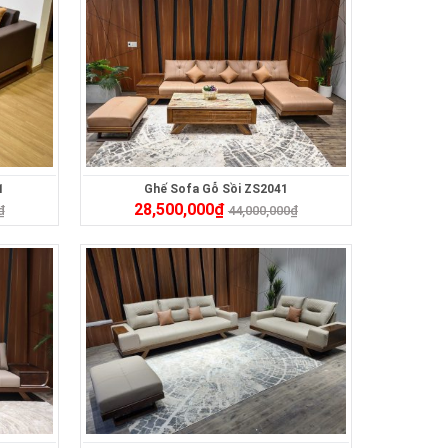
1
Ghế Sofa Gỗ Sồi ZS2041
28,500,000
₫
₫
44,000,000
₫