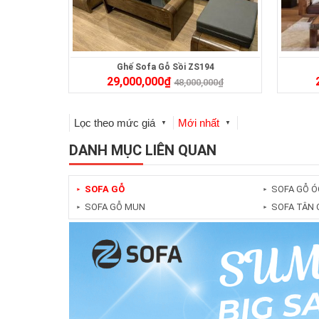
Ghế Sofa Gỗ Sồi ZS194
29,000,000
₫
48,000,000
₫
Lọc theo mức giá
Mới nhất
▼
▼
DANH MỤC LIÊN QUAN
SOFA GỖ
SOFA GỖ Ó
►
►
SOFA GỖ MUN
SOFA TÂN 
►
►