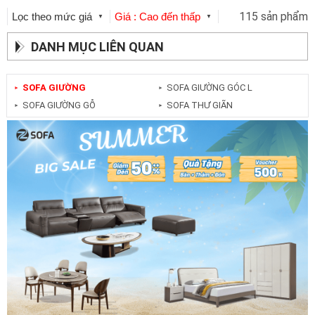
115 sản phẩm
Lọc theo mức giá
Giá : Cao đến thấp
▼
▼
DANH MỤC LIÊN QUAN
SOFA GIƯỜNG
SOFA GIƯỜNG GÓC L
►
►
SOFA GIƯỜNG GỖ
SOFA THƯ GIÃN
►
►