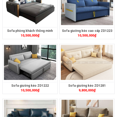
Sofa phòng khách thông minh
Sofa giường kéo cao cấp ZD1223
10,500,000
₫
10,500,000
₫
ZD1225
Sofa giường kéo ZD1222
Sofa giường kéo ZD1281
10,500,000
₫
9,800,000
₫