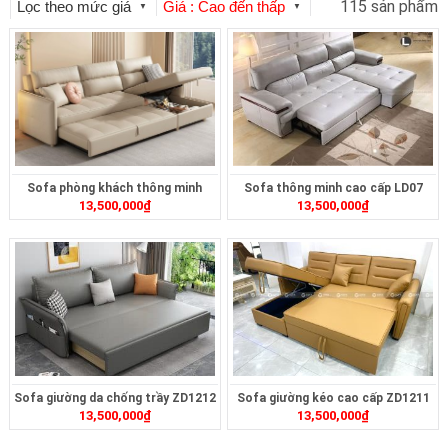
115 sản phẩm
Lọc theo mức giá
Giá : Cao đến thấp
▼
▼
Sofa phòng khách thông minh
Sofa thông minh cao cấp LD07
13,500,000
₫
13,500,000
₫
ZD1216
Sofa giường da chống trầy ZD1212
Sofa giường kéo cao cấp ZD1211
13,500,000
₫
13,500,000
₫