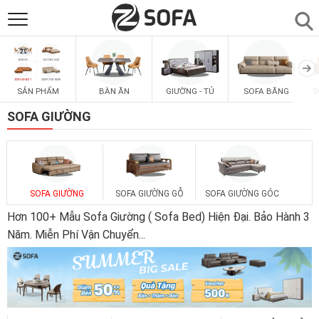
SẢN PHẨM
▼
SẢN PHẨM
BÀN ĂN
GIƯỜNG - TỦ
SOFA BĂNG
S
SOFAS
▼
SOFA GIƯỜNG
PHÒNG ĂN
▼
PHÒNG NGỦ
▼
SOFA GIƯỜNG
SOFA GIƯỜNG GỖ
SOFA GIƯỜNG GÓC
Hơn 100+ Mẫu Sofa Giường ( Sofa Bed) Hiện Đại. Bảo Hành 3
PHÒNG KHÁCH
Năm. Miễn Phí Vận Chuyển
...
▼
LIÊN HỆ