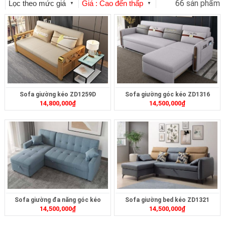
66 sản phẩm
Lọc theo mức giá
Giá : Cao đến thấp
▼
▼
Sofa giường kéo ZD1259D
Sofa giường góc kéo ZD1316
14,800,000
₫
14,500,000
₫
Sofa giường đa năng góc kéo
Sofa giường bed kéo ZD1321
14,500,000
₫
14,500,000
₫
ZD1314