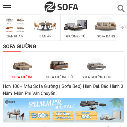
SẢN PHẨM
▼
SẢN PHẨM
BÀN ĂN
GIƯỜNG - TỦ
SOFA BĂNG
S
SOFAS
▼
SOFA GIƯỜNG
PHÒNG ĂN
▼
PHÒNG NGỦ
▼
SOFA GIƯỜNG
SOFA GIƯỜNG GỖ
SOFA GIƯỜNG GÓC
Hơn 100+ Mẫu Sofa Giường ( Sofa Bed) Hiện Đại. Bảo Hành 3
PHÒNG KHÁCH
Năm. Miễn Phí Vận Chuyển
...
▼
LIÊN HỆ