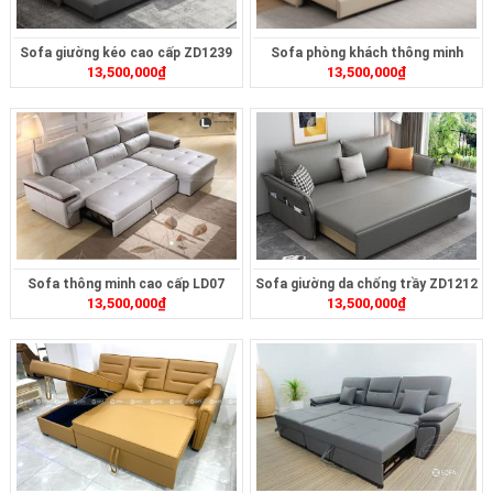
Sofa giường kéo cao cấp ZD1239
Sofa phòng khách thông minh
13,500,000
₫
13,500,000
₫
ZD1216
Sofa thông minh cao cấp LD07
Sofa giường da chống trầy ZD1212
13,500,000
₫
13,500,000
₫