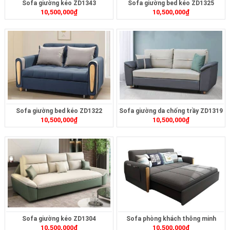
Sofa giường kéo ZD1343
Sofa giường bed kéo ZD1325
10,500,000
₫
10,500,000
₫
Sofa giường bed kéo ZD1322
Sofa giường da chống trầy ZD1319
10,500,000
₫
10,500,000
₫
Sofa giường kéo ZD1304
Sofa phòng khách thông minh
10,500,000
₫
10,500,000
₫
ZD1225