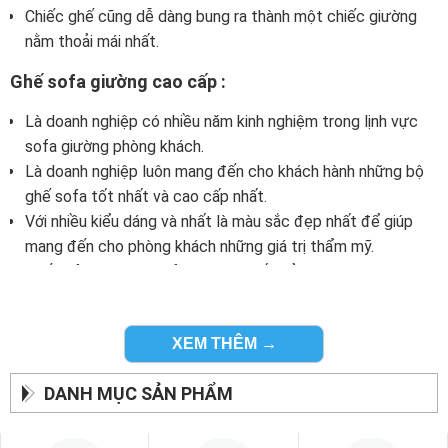
Chiếc ghế cũng dễ dàng bung ra thành một chiếc giường
nằm thoải mái nhất.
Ghế sofa giường cao cấp :
Là doanh nghiệp có nhiều năm kinh nghiệm trong lịnh vực
sofa giường phòng khách.
Là doanh nghiệp luôn mang đến cho khách hành những bộ
ghế sofa tốt nhất và cao cấp nhất.
Với nhiều kiểu dáng và nhất là màu sắc đẹp nhất để giúp
mang đến cho phòng khách những giá trị thẩm mỹ.
Ghế sofa giường zSofa còn cao cấp bởi được làm từ
những nguyên vật liệu chất lượng nhất và phương pháp làm
ghế sofa tiên tiến nhất.
XEM THÊM →
Đảm bảo mang đến cho khách hàng những bộ ghế sofa bed
nằm cao cấp từ trong ra ngoài.
DANH MỤC SẢN PHẨM
Ghế sofa giường đa năng giá hợp lý :