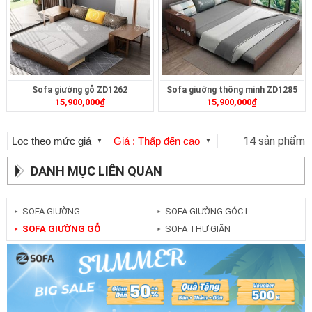
Sofa giường gỗ ZD1262
Sofa giường thông minh ZD1285
15,900,000
₫
15,900,000
₫
14 sản phẩm
Lọc theo mức giá
Giá : Thấp đến cao
▼
▼
DANH MỤC LIÊN QUAN
SOFA GIƯỜNG
SOFA GIƯỜNG GÓC L
►
►
SOFA GIƯỜNG GỖ
SOFA THƯ GIÃN
►
►