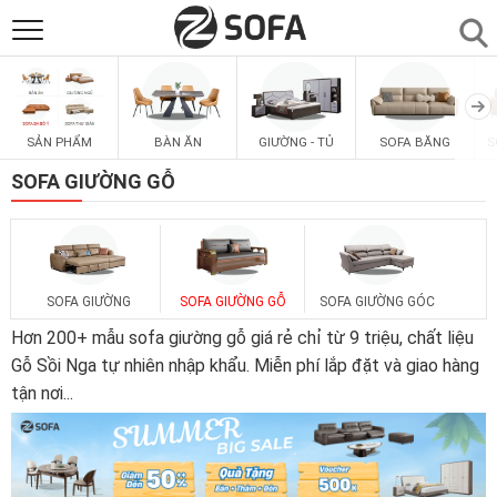
SẢN PHẨM
▼
SẢN PHẨM
BÀN ĂN
GIƯỜNG - TỦ
SOFA BĂNG
S
SOFAS
▼
SOFA GIƯỜNG GỖ
PHÒNG ĂN
▼
PHÒNG NGỦ
▼
SOFA GIƯỜNG
SOFA GIƯỜNG GỖ
SOFA GIƯỜNG GÓC
Hơn 200+ mẫu sofa giường gỗ giá rẻ chỉ từ 9 triệu, chất liệu
PHÒNG KHÁCH
Gỗ Sồi Nga tự nhiên nhập khẩu. Miễn phí lắp đặt và giao hàng
▼
tận nơi
...
LIÊN HỆ