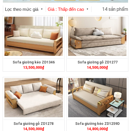
14 sản phẩm
Lọc theo mức giá
Giá : Thấp đến cao
▼
▼
Sofa giường kéo ZD1346
Sofa giường gỗ ZD1277
13,500,000
₫
14,500,000
₫
Sofa giường gỗ ZD1278
Sofa giường kéo ZD1259D
14,500,000
₫
14,800,000
₫